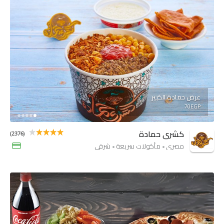
عرض حمادة الكبير
70EGP
كشرى حمادة
(2376)
مصري
مأكولات سريعة
شرقي