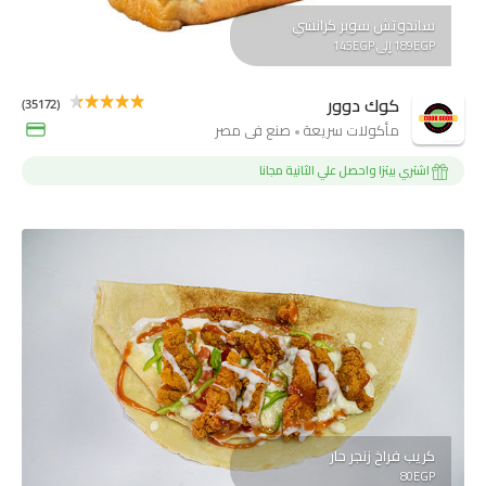
ساندوتش سوبر كرانشي
189EGP إلى 145EGP
كوك دوور
(35172)
مأكولات سريعة
صنع فى مصر
اشتري بيتزا واحصل علي الثانية مجانا
كريب فراخ زنجر حار
80EGP