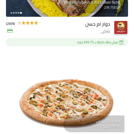
وجبة نصف دجاجة مشوية عالفحم
239.75EGP
دوار ام حسن
(2609)
شرقي
عرض بطة كاملة بـ 699.75 جنيه
بيتزا دجاج رانش
338EGP إلى 197EGP