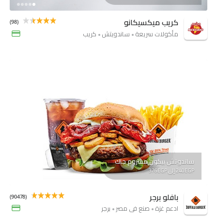
كريب ميكسيكانو
(98)
مأكولات سريعة
ساندويتش
كريب
ساندوتش بيكون مشروم جاك
240EGP إلى 376EGP
بافلو برجر
(90478)
ادعم غزة
صنع فى مصر
برجر