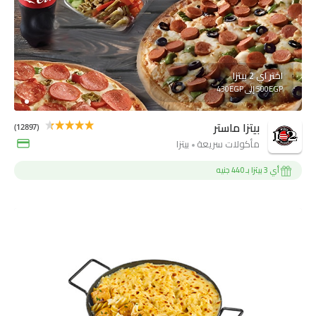
اختر اي 2 بيتزا
500EGP إلى 430EGP
بيتزا ماستر
(12897)
مأكولات سريعة
بيتزا
أي 3 بيتزا بـ 440 جنيه