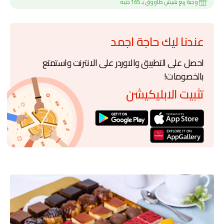
وجبة ربع شيش طاووق بـ 165 جنيه
عندنا ليك حاجة اجمد
احصل على التطبيق والاوردر على الانترنت واستمتع
بالخصومات!
تثبيت الابليكيشن