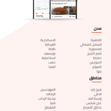
مدن
القاهرة
الاسكندرية
الساحل الشمالي
الغردقة
المنصورة
طنطا
شرم الشيخ
بورسعيد
دمياط
اسماعيلية
السويس
دهب
الفيوم
المنيا
بنها
مناطق
شيخ زايد
المهندسين
الدقي
الزمالك
وسط البلد
مدينة الرحاب
عين شمس
شبرا
حدائق الأهرام
المقطم