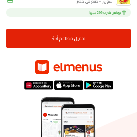
سوري
صنع فى مصر
بوكس شير ب 299 جنيها
تحميل مطاعم أكثر