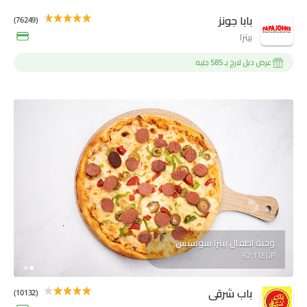
بابا جونز
(76249)
بيتزا
عرض دبل لارج بـ 585 جنيه
وجبة اطفال بيتزا سوسيس
62.11EGP
باب شرقى
(10132)