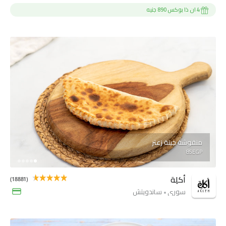
4 ان ذا بوكس 890 جنيه
منقوشة جبنة زعتر
85EGP
أكلِة
(18881)
سوري
ساندويتش