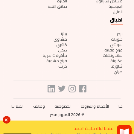
مساكن شيراتون
الجيزة
العباسية
حدائق القبة
المنيل
اطباق
برجر
بيتزا
حلويات
مشاوى
سوشي
كشري
فراخ مقلية
صحي
ساندوتشات
مأكولات بحرية
مكرونة
فراخ مشوية
شاورما
كريب
صيني
عنا
الأحكام والشروط
الخصوصية
وظائف
انضم لنا
© 2026 المنيوز مصر
عندنا ليك حاجة اجمد