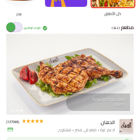
كل الأطباق
برجر
مطعم
( 242 )
اوردر اونلاين
نصف فرخة مشوية
190EGP
الدهان
(137048)
ادعم غزة
صنع فى مصر
مشاوي