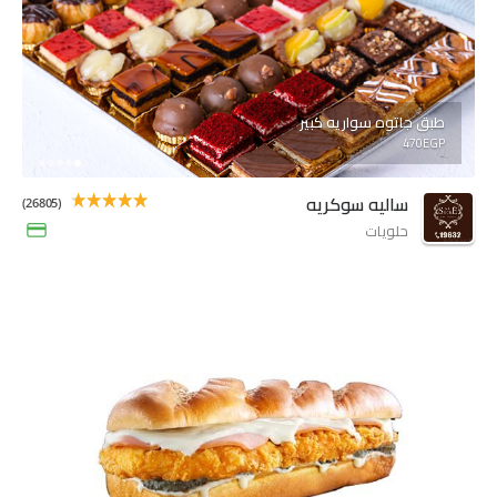
طبق جاتوه سواريه كبير
470EGP
ساليه سوكريه
(26805)
حلويات