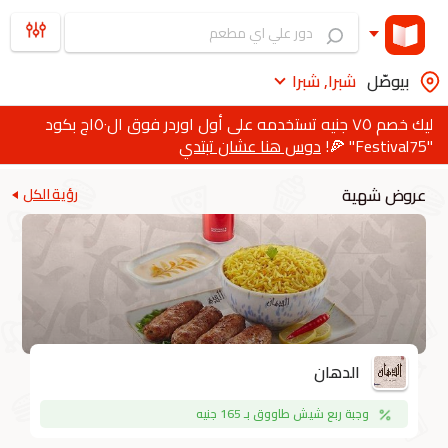
بيوصّل
شبرا, شبرا
ليك خصم ٧٥ جنيه تستخدمه على أول اوردر فوق ال١٥٠ج بكود
"Festival75" 🍕!
دوس هنا عشان تبتدي
عروض شهية
رؤية الكل
الدهان
وجبة ربع شيش طاووق بـ 165 جنيه