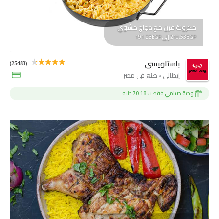
مكرونة فرن مع دجاج مشوي
210.53EGP إلى 191.23EGP
باستاويسي
(25483)
إيطالي
صنع فى مصر
وجبة صيامي فقط ب 70.18 جنيه