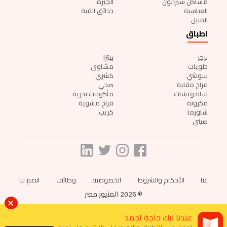
مساكن شيراتون
الجيزة
العباسية
حدائق القبة
المنيل
اطباق
برجر
بيتزا
حلويات
مشاوى
سوشي
كشري
فراخ مقلية
صحي
ساندوتشات
مأكولات بحرية
مكرونة
فراخ مشوية
شاورما
كريب
صيني
عنا
الأحكام والشروط
الخصوصية
وظائف
انضم لنا
© 2026 المنيوز مصر
عندنا ليك حاجة اجمد