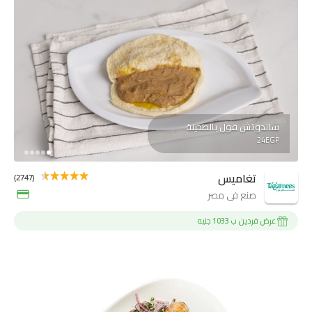
ساندوتش فول بالطحينة
24EGP
تغاميس
(2747)
صنع فى مصر
عرض فردين ب 1033 جنيه