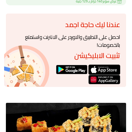
عرض سوبر 140 جرام بـ 129 جنيه
عندنا ليك حاجة اجمد
احصل على التطبيق والاوردر على الانترنت واستمتع
بالخصومات!
تثبيت الابليكيشن