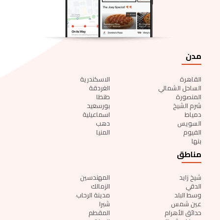
مدن
القاهرة
الاسكندرية
الساحل الشمالي
الغردقة
المنصورة
طنطا
شرم الشيخ
بورسعيد
دمياط
اسماعيلية
السويس
دهب
الفيوم
المنيا
بنها
مناطق
شيخ زايد
المهندسين
الدقي
الزمالك
وسط البلد
مدينة الرحاب
عين شمس
شبرا
حدائق الأهرام
المقطم