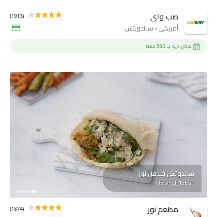
صب واى
(1913)
أمريكي
ساندويتش
عرض ديو ب 349 جنيه
ساندوتش فلافل نور
15EGP إلى 13EGP
مطعم نور
(1874)