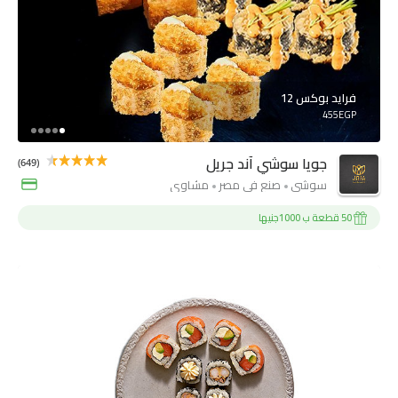
فرايد بوكس 12
455EGP
جويا سوشي آند جريل
(649)
سوشي
صنع فى مصر
مشاوي
50 قطعة ب 1000جنيها