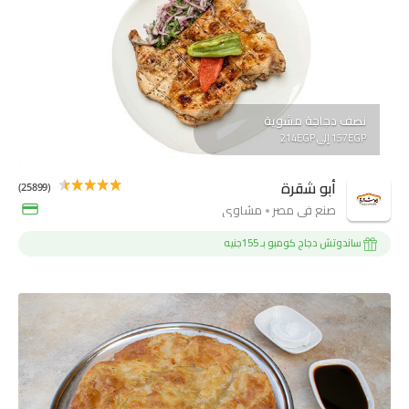
نصف دجاجة مشوية
157EGP إلى 214EGP
أبو شقرة
(25899)
صنع فى مصر
مشاوي
ساندوتش دجاج كومبو بـ 155جنيه