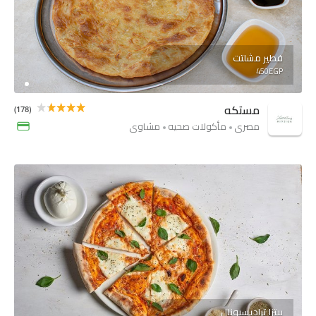
فطير مشلتت
450EGP
مستكه
(178)
مصري
مأكولات صحيه
مشاوي
بيتزا تراديسيونال