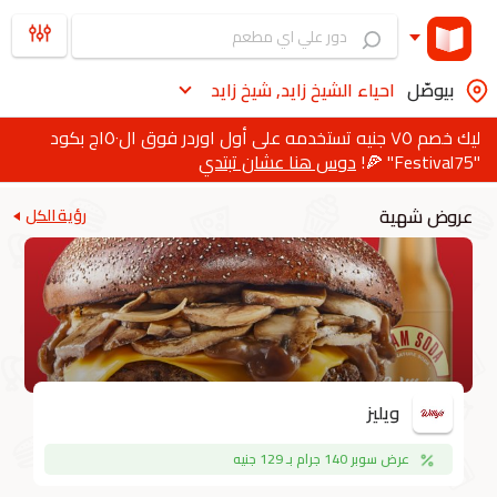
بيوصّل
احياء الشيخ زايد, شيخ زايد
ليك خصم ٧٥ جنيه تستخدمه على أول اوردر فوق ال١٥٠ج بكود
"Festival75" 🍕!
دوس هنا عشان تبتدي
عروض شهية
رؤية الكل
ويليز
عرض سوبر 140 جرام بـ 129 جنيه