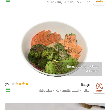
مصري
مأكولات سريعة
مشاوي
سلطة سوبر فود ميستا
443.46EGP
ميستا
(95)
إيطالي
اكلات عالمية
بيتزا
ساندويتش