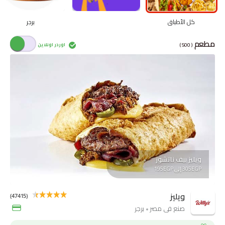
كل الأطباق
برجر
مطعم
( 500 )
اوردر اونلاين
ويليز بيف ناتشوز
305EGP إلى 195EGP
ويليز
(47415)
صنع فى مصر
برجر