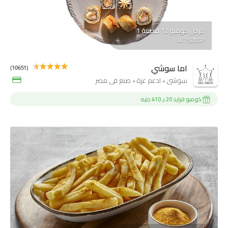
عرض كومبو 12 قطعة 1
407.50EGP
اما سوشي
(10651)
سوشي
ادعم غزة
صنع فى مصر
كومبو فرايد 20 بـ 410 جنيه