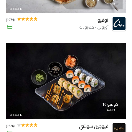
309EGP
اوفيو
(1974)
أوروبي
مشروبات
كومبو 16
420EGP
فيوجين سوشي
(1626)