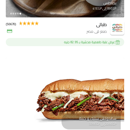
بطاطس
89EGP إلى 41EGP
طبالي
(50670)
صنع فى مصر
عرض علبة طعمية محشية بـ 82.95 جنيه
ساندوتش ستيك و جبنة
209EGP إلى 339EGP