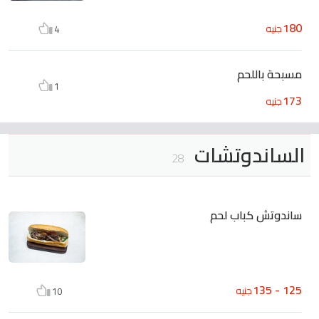
180
جنيه
4
مسبحة باللحم
1
173
جنيه
الساندوتشات
28
ساندوتش كباب لحم
125 - 135
جنيه
10