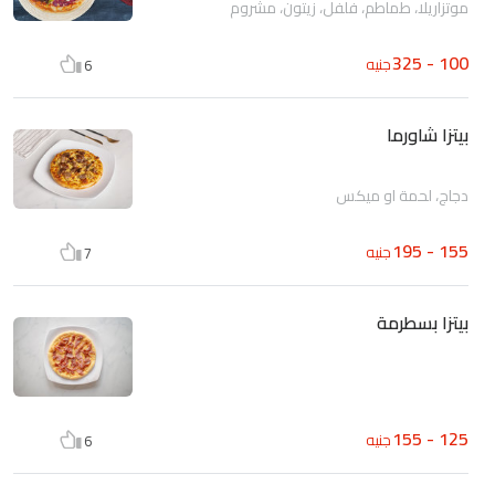
موتزاريلا، طماطم، فلفل، زيتون، مشروم
100 - 325
جنيه
6
بيتزا شاورما
دجاج، لحمة او ميكس
155 - 195
جنيه
7
بيتزا بسطرمة
125 - 155
جنيه
6