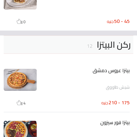
45 - 50
جنيه
0
ركن البيتزا
12
بيتزا عروس دمشق
شيش طاووق
175 - 210
جنيه
4
بيتزا فور سيزون