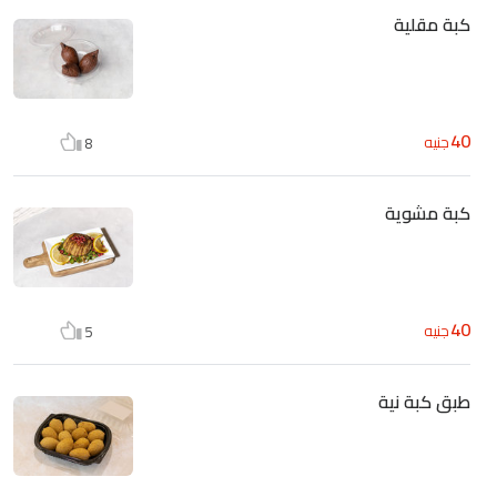
كبة مقلية
40
جنيه
8
كبة مشوية
40
جنيه
5
طبق كبة نية