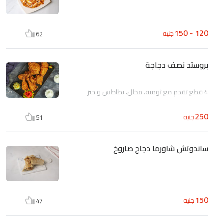
120 - 150
جنيه
62
بروستد نصف دجاجة
4 قطع تقدم مع ثومية، مخلل، بطاطس و خبز
250
جنيه
51
ساندوتش شاورما دجاج صاروخ
150
جنيه
47