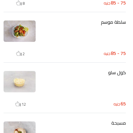
75 - 85
جنيه
8
سلطة موسم
75 - 85
جنيه
2
كول سلو
65
جنيه
12
مسبحة