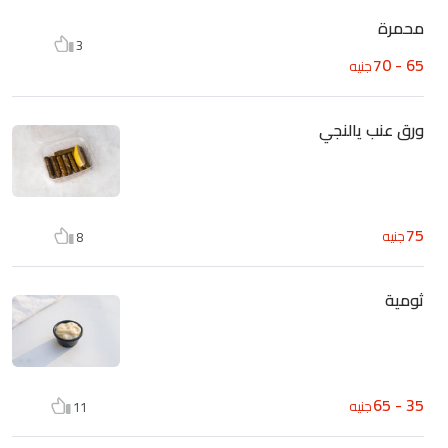
محمرة
3
65 - 70
جنيه
ورق عنب يالنجي
75
جنيه
8
ثومية
35 - 65
جنيه
11