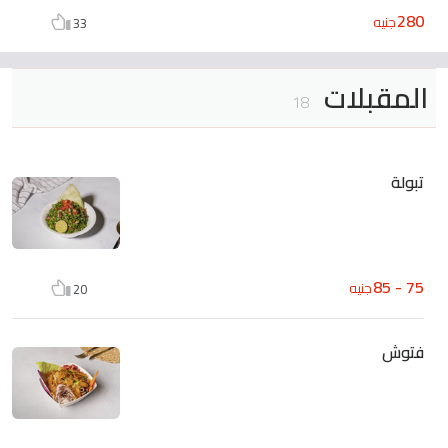
280
جنيه
33
المقبلات
18
تبولة
75 - 85
جنيه
20
فتوش