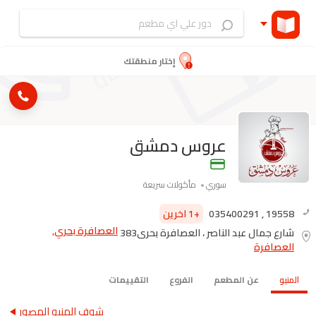
إختار منطقتك
عروس دمشق
سوري
مأكولات سريعة
19558
,
035400291
+1 اخرين
العصافرة بحري,
شارع جمال عبد الناصر ، العصافرة بحري383
العصافرة
المنيو
عن المطعم
الفروع
التقييمات
شوف المنيو المصور