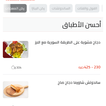
ت
الفول والفتات
الساندوتشات
ركن البيتزا
ركن المعجنات
أحسن الأطباق
دجاج مشوية على الطريقة السورية مع الارز
230 - 425
جنيه
304
ساندوتش شاورما دجاج صاج