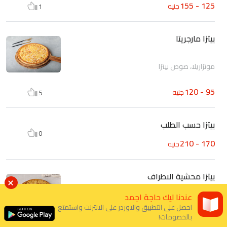
125 - 155
جنيه
1
بيتزا مارجريتا
موتزاريلا، صوص بيتزا
95 - 120
جنيه
5
بيتزا حسب الطلب
0
170 - 210
جنيه
بيتزا محشية الاطراف
عندنا ليك حاجة اجمد
موتزاريلا، طماطم، فلفل، زيتون، مشروم
احصل على التطبيق والاوردر على الانترنت واستمتع
بالخصومات!