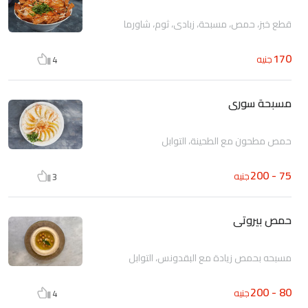
قطع خبز، حمص، مسبحة، زبادي، ثوم، شاورما
170
جنيه
4
مسبحة سورى
حمص مطحون مع الطحينة، التوابل
75 - 200
جنيه
3
حمص بيروتى
مسبحه بحمص زيادة مع البقدونس، التوابل
80 - 200
جنيه
4