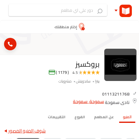
إختار منطقتك
بروكسيز
مغلق
( 1179 )
4.5
بيتزا
ساندويتش
مشروبات
01113211768
سموحة, سموحة
نادي سموحة
المنيو
عن المطعم
الفروع
التقييمات
شوف المنيو المصور