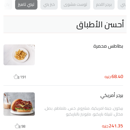
انيني
برجر اللحم
توست مشوى
خبز بني
تيني تاميز
بان وج
أحسن الأطباق
بطاطس محمرة
68.40
جنيه
191
برجر أمريكي
بيكون، جبنة امريكية، مشروم، خس، طماطم، بصل،
مخلل، تتبيلة باربكيو، مايونيز بالباربكيو
241.35
جنيه
98