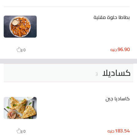
بطاطا حلوة مقلية
96.90
جنيه
0
كساديلا
3
كاساديا جبن
183.54
جنيه
0