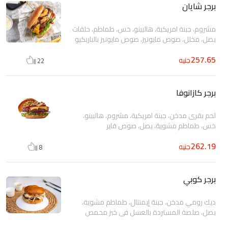
برجر شايان
مشروم، جبنة امريكية، هالبينو، خس، طماطم، حلقات
بصل، مخلل، صوص مايونيز، صوص مايونيز بالباربكيو
257.65
جنيه
22
برجر كازانوفا
لحم بقرى مدخن، جبنة امريكية، مشروم، هالبينو،
خس، طماطم مشوية، بصل، صوص فاير
262.19
جنيه
8
برجر كوبي
ديك رومي مدخن، جبنة إيمنتال، طماطم مشوية،
بصل، صلصة المستردة بالعسل في خبز محمص