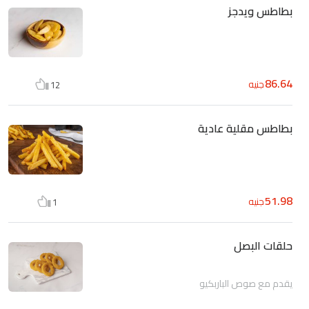
بطاطس ويدجز
86.64
جنيه
12
بطاطس مقلية عادية
51.98
جنيه
1
حلقات البصل
يقدم مع صوص الباربكيو