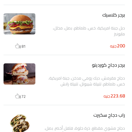
برجر كلاسيك
دبل جبنة امريكية، خس، طماطم، بصل، مخلل،
مايونيز
200
جنيه
81
برجر دجاج كوردينو
دجاج مقرمش، ديك رومي مدخن، جبنة امريكية،
خس، طماطم، تتبيلة شيبوتل، تتبيلة رانش
223.68
جنيه
72
راب دجاج سكيرت
دجاج مشوي مقطع، ذرة حلوة، فلفل أخضر، بصل،