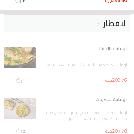
256.50
جنيه
31
الافطار
7
اومليت بالجبنة
اومليت، جبنة موتزاريلا مشكل، توست، هاش براون
209.76
جنيه
1
اومليت خضروات
أومليت، فلفل أخضر، طماطم، زيتون، مشروم، جبنة
موتزاريلا مشكل، توست، هاش براون
201.78
جنيه
0