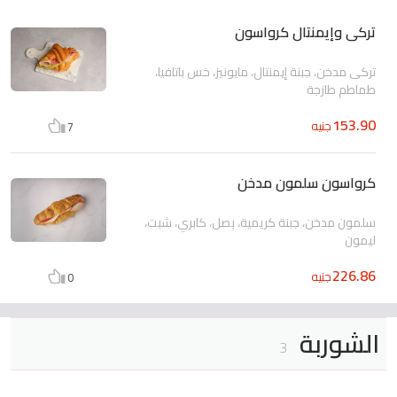
تركى وإيمنتال كرواسون
تركى مدخن، جبنة إيمنتال، مايونيز، خس باتافيا،
طماطم طازجة
153.90
جنيه
7
كرواسون سلمون مدخن
سلمون مدخن، جبنة كريمية، بصل، كابري، شبت،
ليمون
226.86
جنيه
0
الشوربة
3