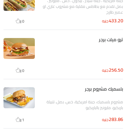
جبنة امريكية ، جبنة شيدر ، بيكون ، خس ، مايونيز ،
بصل تقدم مع بطاطس مقلية مع مشروب غازي او
عصير طازج
433.20
جنيه
0
ترو ميلت برجر
256.50
جنيه
0
بلسميك مشروم برجر
مشروم بلسميك، جبنة امريكية، خس، بصل، تتبيلة
باربكيو، مايونيز بالباربكيو
283.86
جنيه
1