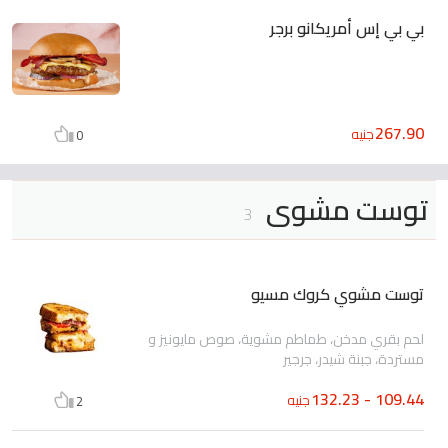
بي بي إس أمريكانو برجر
267.90
جنيه
0
توست مشوى
3
توست مشوي كروك مسيو
لحم بقري مدخن، طماطم مشوية، صوص مايونيز و
مستردة، جبنة شيدر، جرجير
109.44 - 132.23
جنيه
2