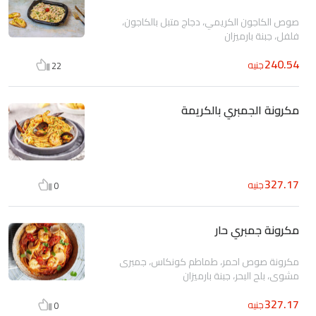
صوص الكاجون الكريمي، دجاج متبل بالكاجون،
فلفل، جبنة بارميزان
240.54
جنيه
22
مكرونة الجمبري بالكريمة
327.17
جنيه
0
مكرونة جمبري حار
مكرونة صوص احمر، طماطم كونكاس، جمبرى
مشوي، بلح البحر، جبنة بارميزان
327.17
جنيه
0