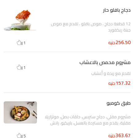
دجاج بافلو حار
12 قطعة دجاج ، صوص بافلو ، تقدم مع صوص
جبنة ريكفورد
256.50
جنيه
1
مشروم محمص بالاعشاب
1
تقدم مع زبدة و أعشاب
157.32
جنيه
طبق كومبو
مشروم مقلي، دجاج ستربس، حلقات بصل، موتزاريلا
مقلية، يقدم مع مستردة بالعسل، باربكيو، رانش
363.67
جنيه
5