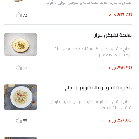
مشروم طازج، مزيج جبنة جاك و صوص أيولي بالثوم
207.48
جنيه
72
سلطة تشيكن سيزر
دجاج مشوي، خس كابوتشا، خبز محمص، جبنة
بارميزان، صلصة سيزر
256.50
جنيه
60
مكرونة الفريدو بالمشروم و دجاج
دجاج مشوي، مشروم طازج، صوص الفريدو ابيض،
فلفل، جبنة بارميزان
257.65
جنيه
55