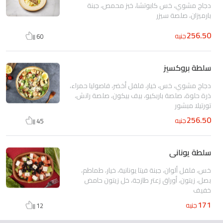
دجاج مشوي، خس كابوتشا، خبز محمص، جبنة
بارميزان، صلصة سيزر
256.50
جنيه
60
سلطة بروكسيز
دجاج مشوي، خس، خيار، فلفل أخضر، فاصوليا حمراء،
ذرة حلوة، صلصة باربكيو، بيف بيكون، صلصة رانش،
تورتيلا مبشور
256.50
جنيه
45
سلطة يونانى
خس، فلفل ألوان، جبنة فيتا يونانية، خيار، طماطم،
بصل، زيتون، أوراق زعتر طازجة، خل زيتون حامض
خفيف
171
جنيه
12