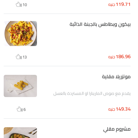
119.71
جنيه
10
بيكون وبطاطس بالجبنة الذائبة
186.96
جنيه
13
موتزريلا مقلية
يقدم مع صوص المارينارا او المستردة بالعسل
149.34
جنيه
6
مشروم مقلي