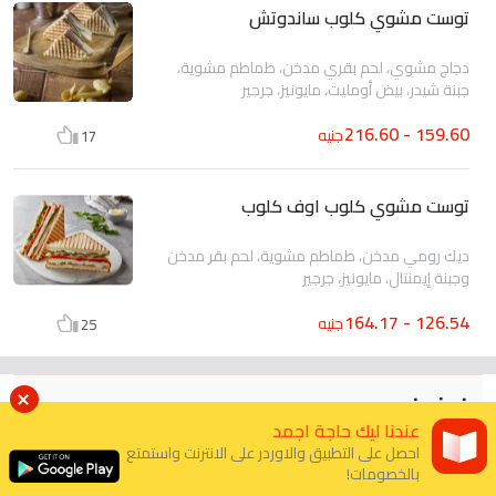
توست مشوي كلوب ساندوتش
دجاج مشوي، لحم بقري مدخن، طماطم مشوية،
جبنة شيدر، بيض أومليت، مايونيز، جرجير
159.60 - 216.60
جنيه
17
توست مشوي كلوب اوف كلوب
ديك رومي مدخن، طماطم مشوية، لحم بقر مدخن
وجبنة إيمنتال، مايونيز، جرجير
126.54 - 164.17
جنيه
25
خبز بني
2
عندنا ليك حاجة اجمد
احصل على التطبيق والاوردر على الانترنت واستمتع
بالخصومات!