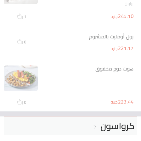
براون
245.10
جنيه
1
رول أومليت بالمشروم
0
221.17
جنيه
هوت دوج مخفوق
223.44
جنيه
0
كرواسون
2