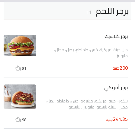
برجر اللحم
11
برجر كلاسيك
دبل جبنة امريكية، خس، طماطم، بصل، مخلل،
مايونيز
200
جنيه
81
برجر أمريكي
بيكون، جبنة امريكية، مشروم، خس، طماطم، بصل،
مخلل، تتبيلة باربكيو، مايونيز بالباربكيو
241.35
جنيه
98