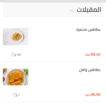
المقبلات
14
بطاطس محمرة
68.40
جنيه
191
بطاطس وافل
96.90
جنيه
1