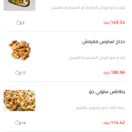
يقدم مع صوص المارينارا او المستردة بالعسل
149.34
جنيه
3
دجاج استربس مقرمش
يقدم مع صوص المستردة بالعسل
186.96
جنيه
17
بطاطس سلوبي جو
جبنة ذائبة، لحم مفروم، هالبينو
174.42
جنيه
14