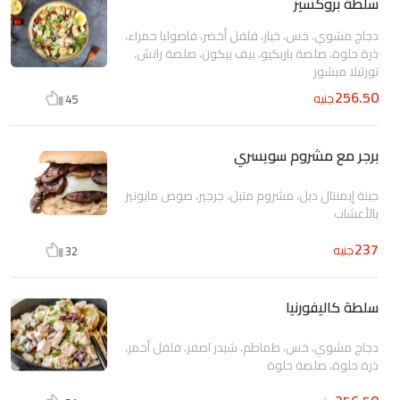
سلطة بروكسيز
دجاج مشوي، خس، خيار، فلفل أخضر، فاصوليا حمراء،
ذرة حلوة، صلصة باربكيو، بيف بيكون، صلصة رانش،
تورتيلا مبشور
256.50
جنيه
45
برجر مع مشروم سويسري
جبنة إيمنتال دبل، مشروم متبل، جرجير، صوص مايونيز
بالأعشاب
237
جنيه
32
سلطة كاليفورنيا
دجاج مشوي، خس، طماطم، شيدر اصفر، فلفل أحمر،
ذرة حلوة، صلصة حلوة