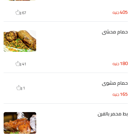
405
جنيه
67
حمام محشى
180
جنيه
41
حمام مشوى
1
165
جنيه
بط محمر بالفرن