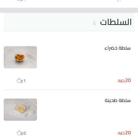
السلطات
5
سلطة خضراء
20
جنيه
1
سلطة طحينة
20
جنيه
0