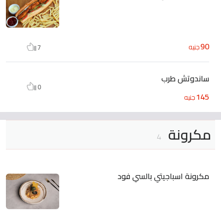
90
جنيه
7
ساندوتش طرب
0
145
جنيه
مكرونة
4
مكرونة اسباجيتي بالسي فود