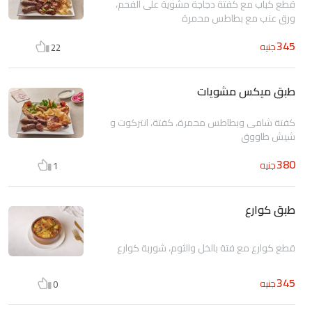
قطع كباب مع كفتة دجاجة مشوية على الفحم،
ورق عنب مع بطاطس محمرة
345
جنيه
22
طبق ميكس مشويات
كفتة شامى وبطاطس محمرة، كفتة، انتركوت و
شيش طاووق
380
جنيه
1
طبق كوارع
قطع كوارع مع فتة بالخل والثوم، شوربة كوارع
345
جنيه
0