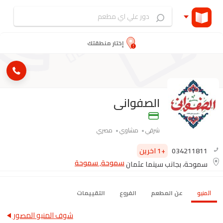
إختار منطقتك
الصفوانى
شرقي
مشاوي
مصري
034211811
+1 اخرين
سموحة, سموحة
سموحة، بجانب سينما عثمان
المنيو
عن المطعم
الفروع
التقييمات
شوف المنيو المصور