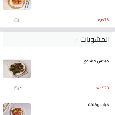
75
جنيه
0
المشويات
7
ميكس مشاوي
920
جنيه
4
كباب وكفتة