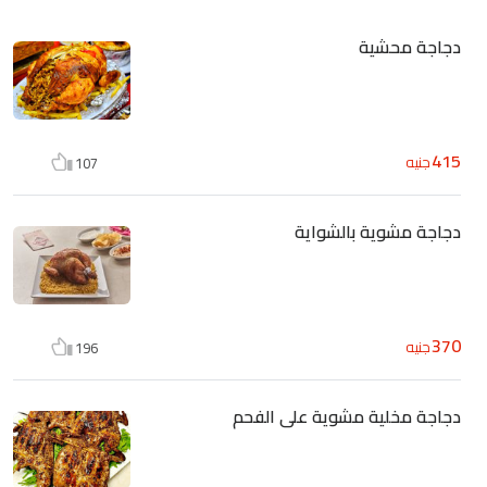
دجاجة محشية
415
جنيه
107
دجاجة مشوية بالشواية
370
جنيه
196
دجاجة مخلية مشوية على الفحم