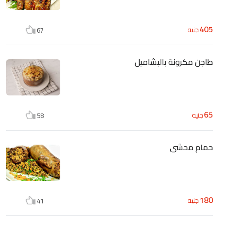
405
جنيه
67
طاجن مكرونة بالبشاميل
65
جنيه
58
حمام محشى
180
جنيه
41