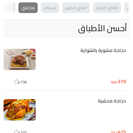
جن
اطباق اللحوم
اطباق الطيور
اسماك
محاشي
طلبات ج
أحسن الأطباق
دجاجة مشوية بالشواية
370
جنيه
196
دجاجة محشية
415
جنيه
107