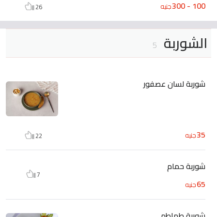
100 - 300
جنيه
26
الشوربة
5
شوربة لسان عصفور
35
جنيه
22
شوربة حمام
7
65
جنيه
شوربة طماطم