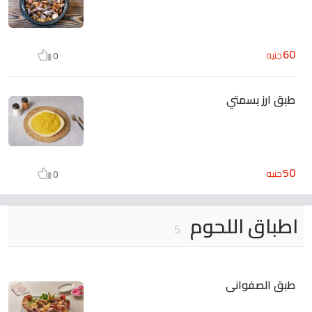
60
جنيه
0
طبق ارز بسمتي
50
جنيه
0
اطباق اللحوم
5
طبق الصفوانى