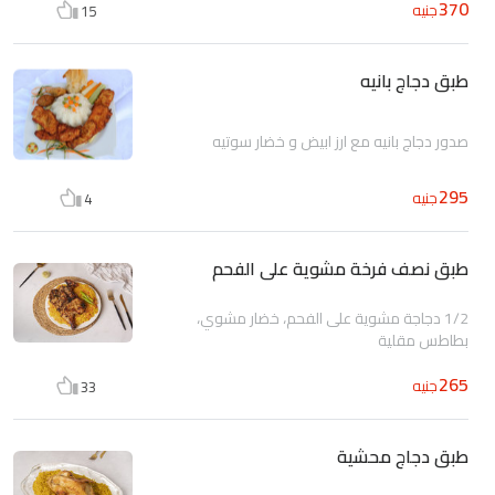
370
جنيه
15
طبق دجاج بانيه
صدور دجاج بانيه مع ارز ابيض و خضار سوتيه
295
جنيه
4
طبق نصف فرخة مشوية على الفحم
1/2 دجاجة مشوية على الفحم، خضار مشوي،
بطاطس مقلية
265
جنيه
33
طبق دجاج محشية