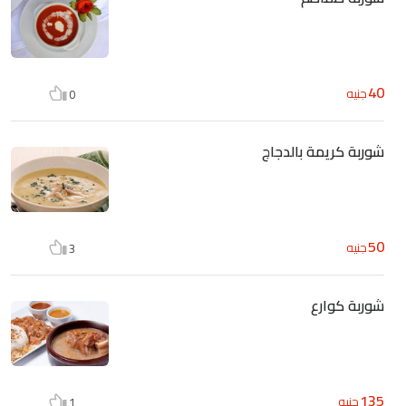
40
جنيه
0
شوربة كريمة بالدجاج
50
جنيه
3
شوربة كوارع
135
جنيه
1