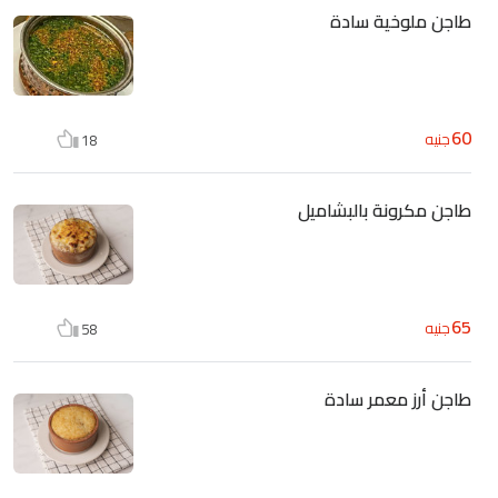
طاجن ملوخية سادة
60
جنيه
18
طاجن مكرونة بالبشاميل
65
جنيه
58
طاجن أرز معمر سادة