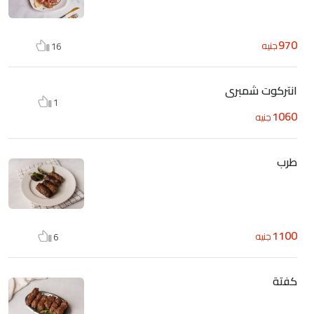
970
جنيه
16
انتركوت شمبرى
1
1060
جنيه
طرب
1100
جنيه
6
كفتة