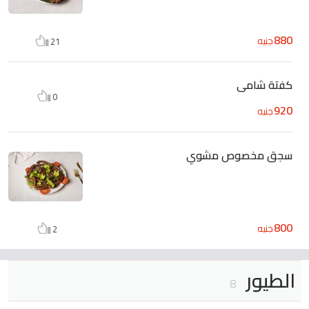
880
جنيه
21
كفتة شامى
0
920
جنيه
سجق مخصوص مشوي
800
جنيه
2
الطيور
8