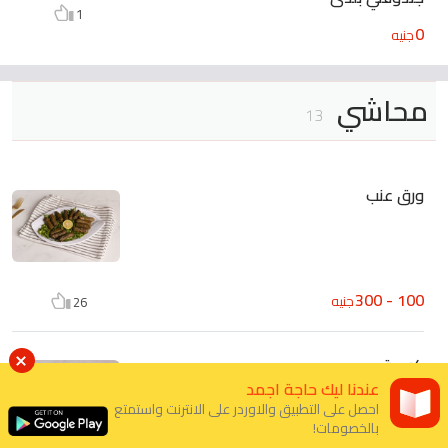
1
0
جنيه
محاشي
13
ورق عنب
100 - 300
جنيه
26
كوسة
عندنا ليك حاجة اجمد
احصل على التطبيق والاوردر على الانترنت واستمتع
بالخصومات!