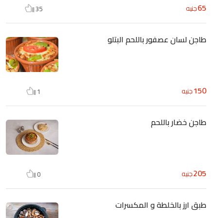
65
جنيه
35
طاجن لسان عصفور باللحم البتلو
150
جنيه
1
طاجن خضار باللحم
205
جنيه
0
طبق ارز بالخلطة و المكسرات