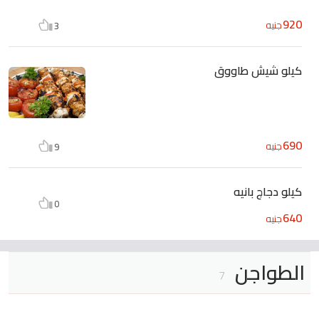
920
جنيه
3
كيلو شيش طاووق
690
جنيه
9
كيلو دجاج بانيه
0
640
جنيه
الطواجن
7