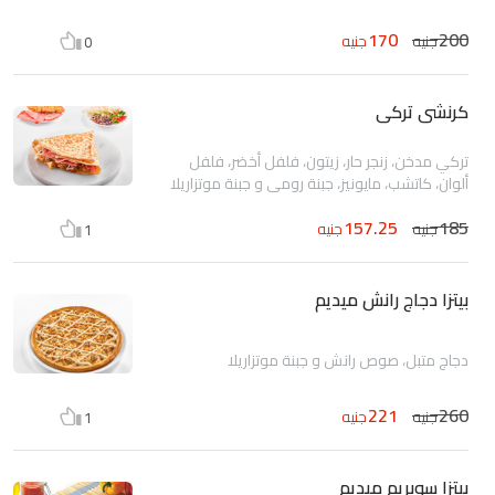
170
200
جنيه
جنيه
0
كرنشى تركى
تركي مدخن، زنجر حار، زيتون، فلفل أخضر، فلفل
ألوان، كاتشب، مايونيز، جبنة رومي و جبنة موتزاريلا
157.25
185
جنيه
جنيه
1
بيتزا دجاج رانش ميديم
دجاج متبل، صوص رانش و جبنة موتزاريلا
221
260
جنيه
جنيه
1
بيتزا سوبريم ميديم