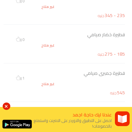
0
غير متاح
235 - 345
جنيه
فطيرة خضار صيامي
0
غير متاح
185 - 275
جنيه
فطيرة جمبرى صيامي
1
غير متاح
545
جنيه
فطيرة سى فود صيامي
عندنا ليك حاجة اجمد
0
احصل على التطبيق والاوردر على الانترنت واستمتع
غير متاح
بالخصومات!
495
جنيه