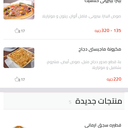
بيتزا بيبرونى كلاسيك
صوص البيتزا، بيبرونى، فلفل ألوان، زيتون و موتزاريلا
135 - 320
جنيه
17
مكرونة ماجيستى دجاج
بنا، قطع صدور دجاج متبل، صوص أبيض، مشروم،
بشاميل و موتزاريلا
220
جنيه
17
منتجات جديدة
5
فطيره سجق ارماني