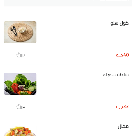
كول سلو
40
جنيه
7
سلطة خضراء
33
جنيه
4
مخلل