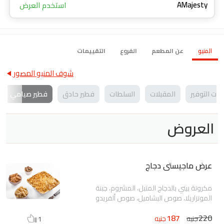
AMajesty
استخدم العرض
المنيو
عن المطعم
الفروع
التقييمات
شوف المنيو المصور
بات التوفير
المقبلات
السلطات
فطير حادق
فطير صيامي
العروض
عرض ماجيستى دجاج
مكرونة بيني بالدجاج المتبل، المشروم، جبنة
الموتزاريلا، صوص البشاميل، صوص ألفريدو
187
220
جنيه
جنيه
1