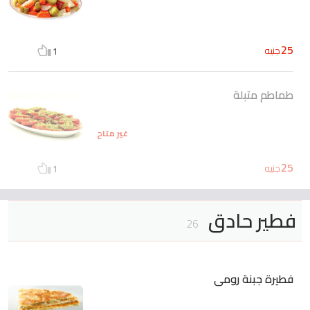
25
جنيه
1
طماطم متبلة
غير متاح
25
جنيه
1
فطير حادق
26
فطيرة جبنة رومى