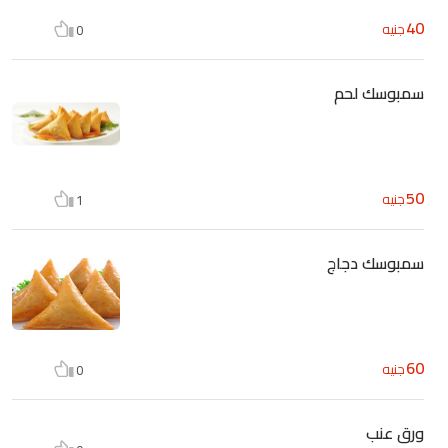
40
جنيه
0
سمبوسك لحم
50
جنيه
1
سمبوسك دجاج
60
جنيه
0
ورق عنب