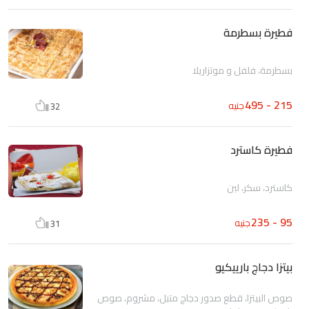
فطيرة بسطرمة
بسطرمة، فلفل و موتزاريلا
215 - 495
جنيه
32
فطيرة كاسترد
كاسترد، سكر، لبن
95 - 235
جنيه
31
بيتزا دجاج بارييكيو
صوص البيتزا، قطع صدور دجاج متبل، مشروم، صوص