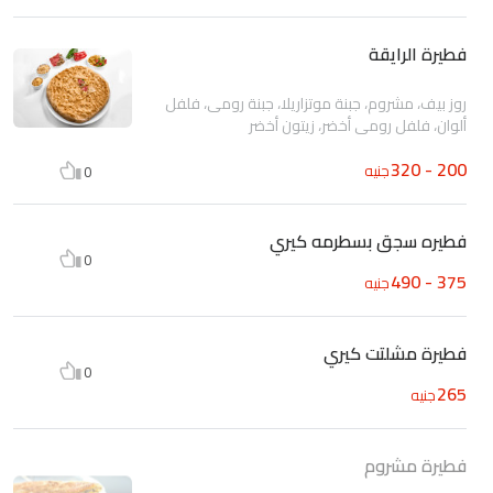
فطيرة الرايقة
روز بيف، مشروم، جبنة موتزاريلا، جبنة رومى، فلفل
ألوان، فلفل رومى أخضر، زيتون أخضر
200 - 320
جنيه
0
فطيره سجق بسطرمه كيري
0
375 - 490
جنيه
فطيرة مشلتت كيري
0
265
جنيه
فطيرة مشروم