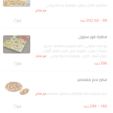
مشروم، فلفل، زيتون، موتزاريلا و جبنة رومى
غير متاح
99 - 302.50
جنيه
0
فطيرة فور سيزون
روز بيف، بيبروني، لحم مفروم، بسطرمة، سجق،
سبيط، جمبرى، كابوريا، بيض، شيدر، فلفل ألوان،
زيتون أسود، كيرى، موتزاريلا و جبنة رومى
غير متاح
396
جنيه
0
فطير لحم متعصفر
لحم مفروم، جبنة موتزاريلا و ليمون معصفر
غير متاح
160 - 299
جنيه
0