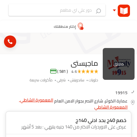
إختار منطقتك
ماجيستى
مغلق
( 581 )
4.6
حلويات
ساندويتش
شرقي
مأكولات سريعة
19915
المعمورة الشاطي,
عمارة الكوثر، شارع النصر بجوار الامن العام
المعمورة الشاطي
خصم 40ج بحد ادني 140ج
عرض على الاوردرات الاكتر من 140 جنيه ينتهي : بعد 5 أشهر