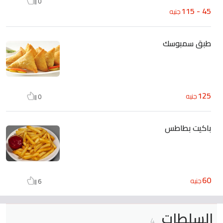
0
45 - 115
جنيه
طبق سمبوسك
125
جنيه
0
باكيت بطاطس
60
جنيه
6
السلطات
4