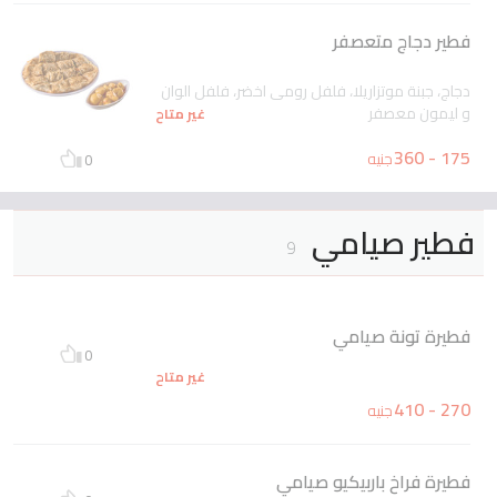
فطير دجاج متعصفر
دجاج، جبنة موتزاريلا، فلفل رومى اخضر، فلفل الوان
و ليمون معصفر
غير متاح
175 - 360
جنيه
0
فطير صيامي
9
فطيرة تونة صيامي
0
غير متاح
270 - 410
جنيه
فطيرة فراخ باربيكيو صيامي