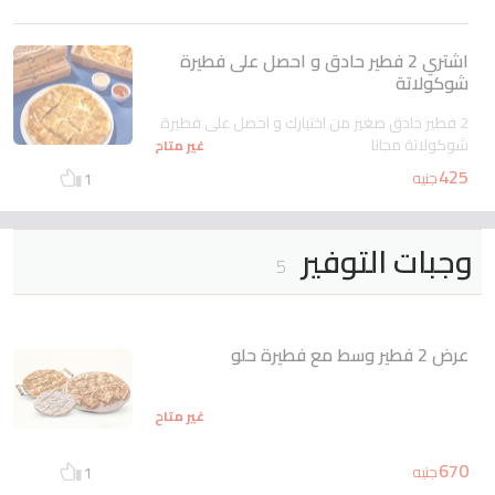
اشتري 2 فطير حادق و احصل على فطيرة
شوكولاتة
2 فطير حادق صغير من اختيارك و احصل على فطيرة
شوكولاتة مجانا
غير متاح
425
جنيه
1
وجبات التوفير
5
عرض 2 فطير وسط مع فطيرة حلو
غير متاح
670
جنيه
1