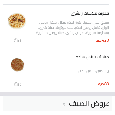
فطيره مكسات رانشيي
سجق بلدى مجهز، زيتون اخضر مخلل، فلفل رومى
الوان، فلفل رومى اخضر، جبنه موتزريلا، جبنة كيرى،
بسطرمة مجهزة، صوص رانشى، جبنة رومى مبشورة
420
جنيه
1
مشلتت بايتس ساده
زيت صنى، سمن بلدى
80
جنيه
0
عروض الصيف
9