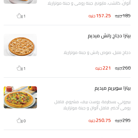
ألوان، كاتشب، مايونيز، جبنة رومي و جبنة موتزاريلا
157.25
185
جنيه
جنيه
1
بيتزا دجاج رانش ميديم
دجاج متبل، صوص رانش و جبنة موتزاريلا
221
260
جنيه
جنيه
1
بيتزا سوبريم ميديم
بيبروني، بسطرمة، روست بيف، مشروم، فلفل
رومى أخضر، فلفل ألوان و جبنة موتزاريلا
250.75
295
جنيه
جنيه
0