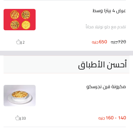
عرض 4 بيتزا وسط
تقدم مع حلو نوتيلا مجاناً
650
720
جنيه
جنيه
2
أحسن الأطباق
مكرونة فرن نجرسكو
140 - 160
جنيه
33