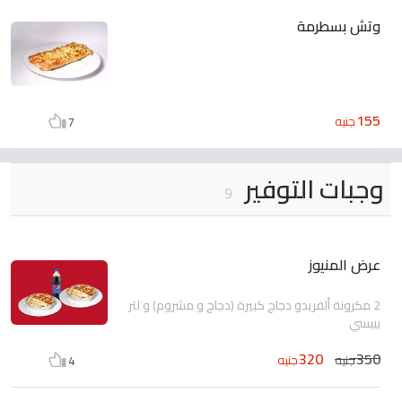
وتش بسطرمة
155
جنيه
7
وجبات التوفير
9
عرض المنيوز
2 مكرونة ألفريدو دجاج كبيرة (دجاج و مشروم) و لتر
بيبسي
320
350
جنيه
جنيه
4