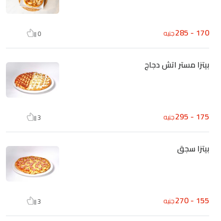
170 - 285
جنيه
0
بيتزا مستر اتش دجاج
175 - 295
جنيه
3
بيتزا سجق
155 - 270
جنيه
3