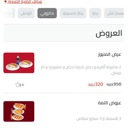
شوف المنيو المصور
د مستر اتش
بيتزا
بيتزا بانسينيلا
كالزوني
الوتش
حواوش
العروض
عرض المنيوز
2 مكرونة ألفريدو دجاج كبيرة (دجاج و مشروم) و لتر
بيبسي
320
350
جنيه
جنيه
4
عروض اللمة
3 بانسينيلا و 3 سبيرو سباتس