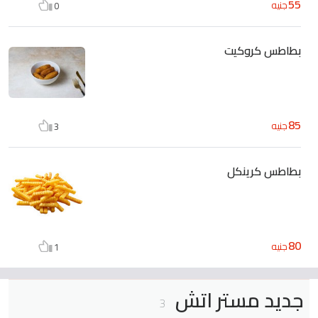
55
جنيه
0
بطاطس كروكيت
85
جنيه
3
بطاطس كرينكل
80
جنيه
1
جديد مستر اتش
3