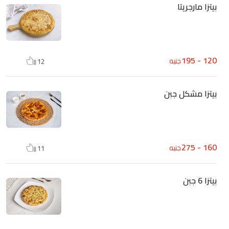
بيتزا مارجريتا
120 - 195
جنيه
12
بيتزا مشكل جبن
160 - 275
جنيه
11
بيتزا 6 جبن