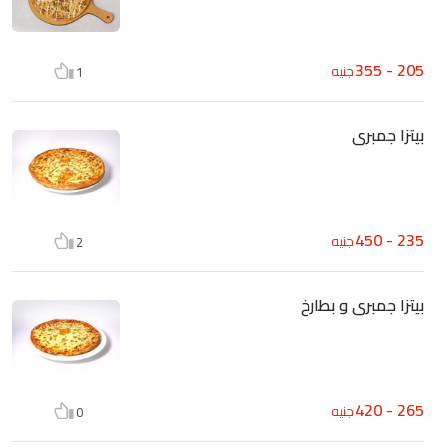
205 - 355
جنيه
1
بيتزا جمبرى
235 - 450
جنيه
2
بيتزا جمبرى و بطارخ
265 - 420
جنيه
0