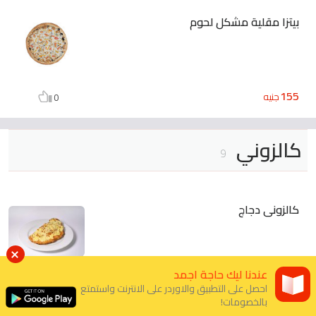
بيتزا مقلية مشكل لحوم
155
جنيه
0
كالزوني
9
كالزونى دجاج
عندنا ليك حاجة اجمد
155 - 260
جنيه
0
احصل على التطبيق والاوردر على الانترنت واستمتع
بالخصومات!