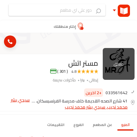
إختار منطقتك
مستر اتش
مغلق
( 301 )
4.8
إيطالي
بيتزا
مأكولات سريعة
033561642
+2 اخرين
سيدي بشر
41 شارع الصحه القديمة خلف مدرسة الفرنسيسكان، خالد ابن الوليد (توصيل فقط)
محمد نجيب, سيدي بشر محمد نجيب
المنيو
عن المطعم
الفروع
التقييمات