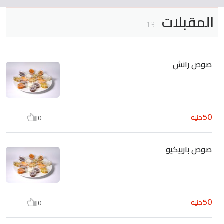
المقبلات
13
صوص رانش
50
جنيه
0
صوص باربيكيو
50
جنيه
0