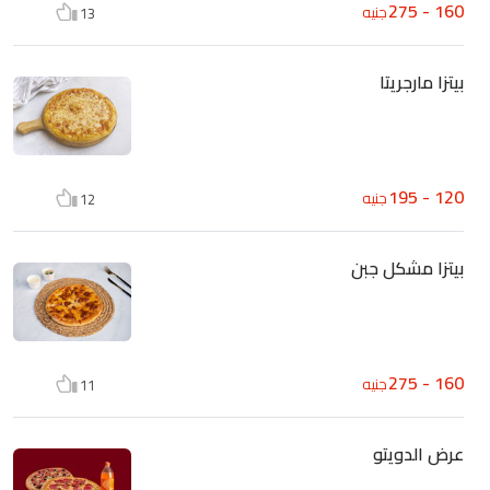
160 - 275
جنيه
13
بيتزا مارجريتا
120 - 195
جنيه
12
بيتزا مشكل جبن
160 - 275
جنيه
11
عرض الدويتو