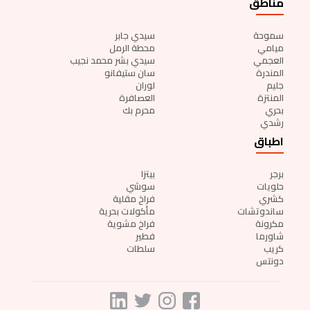
مناطق
سموحة
سيدي جابر
ميامي
محطة الرمل
العجمي
سيدي بشر محمد نجيب
المندرة
سان ستيفانو
جليم
لوران
المنتزة
العصافرة
بحري
محرم بك
رشدي
اطباق
برجر
بيتزا
حلويات
سوشي
كشري
فراخ مقلية
ساندوتشات
مأكولات بحرية
مكرونة
فراخ مشوية
شاورما
فطير
كريب
سلطات
دونتس