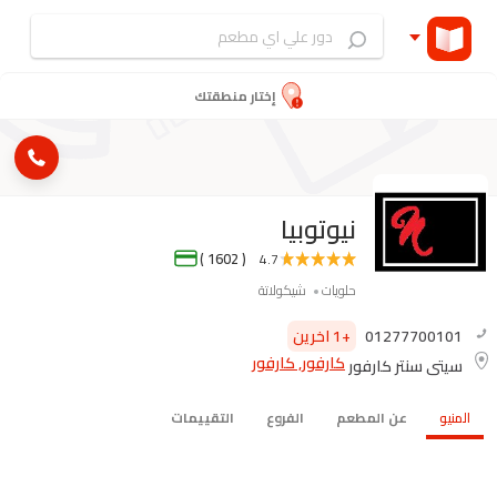
إختار منطقتك
نيوتوبيا
( 1602 )
4.7
حلويات
شيكولاتة
01277700101
+1 اخرين
كارفور, كارفور
سيتى سنتر كارفور
المنيو
عن المطعم
الفروع
التقييمات