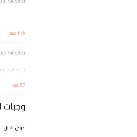
منقوشة نوتيل
115
جنيه
منقوشة جبن
جبنة ملح خفیف 
50
جنيه
وجبات ا
عرض الدبل