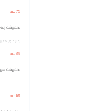
75
جنيه
منقوشة زعتر
زعتر حلبي مع زی
39
جنيه
منقوشة سوسيس
65
جنيه