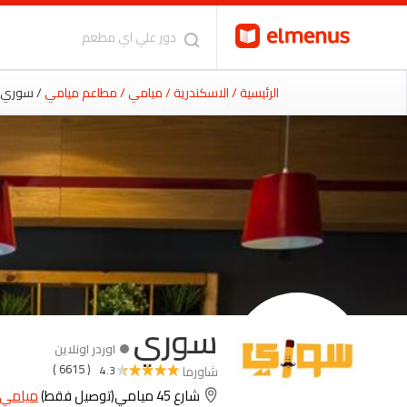
الرئيسية
/ الاسكندرية
/ ميامي
/ مطاعم ميامي
/ سوري
سوري
اوردر اونلاين
( 6615 )
شاورما
4.3
شارع 45 ميامي(توصيل فقط)
ميامي,