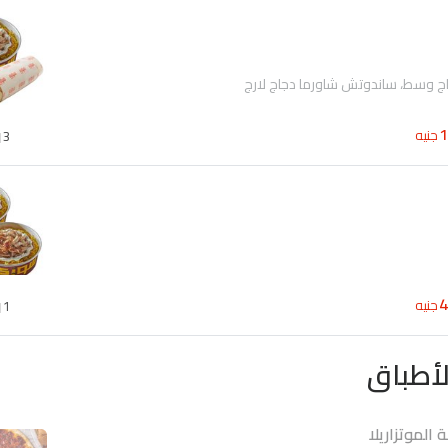
اج وسط، ساندوتش شاورما دجاج لارج
جنيه
3
جنيه
1
أطباق
 الموتزاريلا