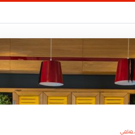
ت
 ميامي