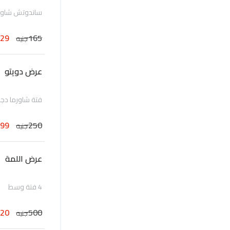
ساندوتش شاورم
129
165
جنيه
عرض دويتو
فتة شاورما دج
199
250
جنيه
عرض اللمة
4 فتة وسط
420
500
جنيه