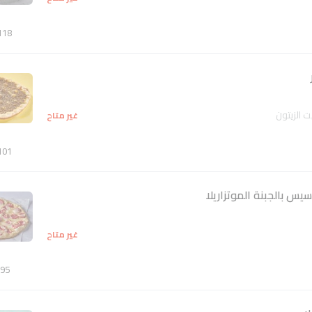
118
ت الزیتون
غير متاح
101
 بالجبنة الموتزاريلا
غير متاح
95