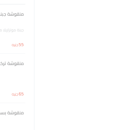
منقوشة جبنة م
جبنة موتزاریلا 
55
جنيه
منقوشة تركي 
65
جنيه
منقوشة بسطرم