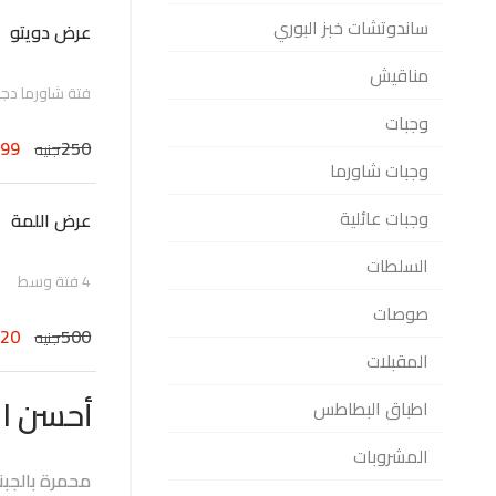
ساندوتشات خبز البوري
عرض دويتو
مناقيش
فتة شاورما دج
وجبات
199
250
جنيه
وجبات شاورما
وجبات عائلية
عرض اللمة
السلطات
4 فتة وسط
صوصات
420
500
جنيه
المقبلات
أحسن ال
اطباق البطاطس
المشروبات
محمرة بالجبنة