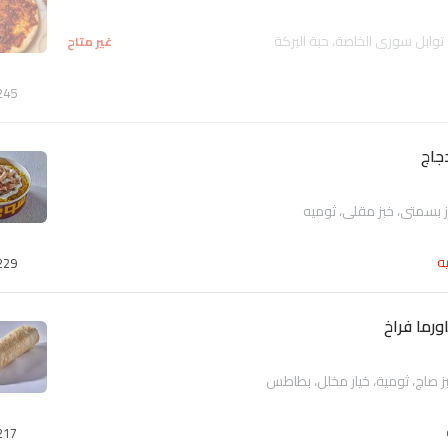
وابل سوري الخاصة، حبة البركة
غير متاح
245
جاج
ز بسمتى، خبز مقلى، ثوميه
ه
229
رما فراخ
ز صاج، ثومية، خيار مخلل، بطاطس
217