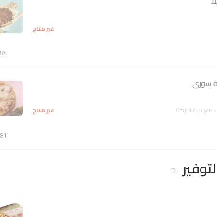
ا
غير متاح
84
ة سورى
مع حبة البركة
غير متاح
81
لتوفير
3