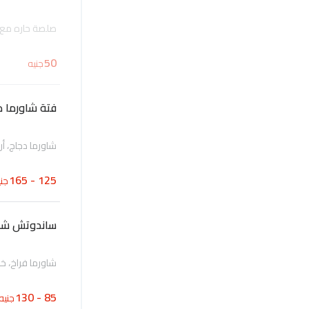
صلصة حاره مع ت
50
جنيه
فتة شاورما د
شاورما دجاج، أر
125 - 165
جني
ساندوتش شاو
شاورما فراخ، خب
85 - 130
جنيه