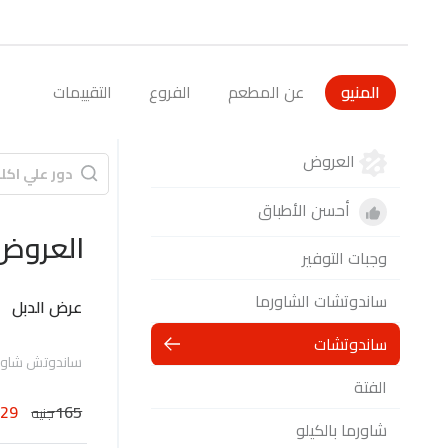
المنيو
عن المطعم
الفروع
التقييمات
العروض
أحسن الأطباق
العروض
وجبات التوفير
ساندوتشات الشاورما
عرض الدبل
ساندوتشات
ساندوتش شاورم
الفتة
129
165
جنيه
شاورما بالكيلو