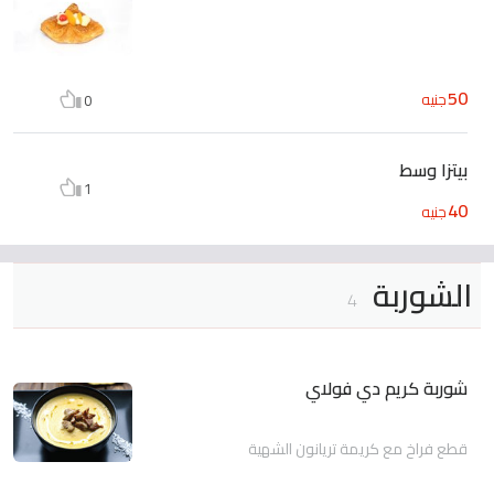
50
جنيه
0
بيتزا وسط
1
40
جنيه
الشوربة
4
شوربة كريم دي فولاي
قطع فراخ مع كريمة تريانون الشهية