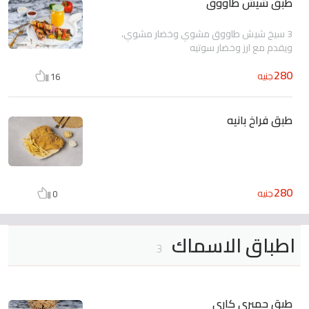
طبق شيش طاووق
3 سيخ شيش طاووق مشوي وخضار مشوي،
ويقدم مع ارز وخضار سوتيه
280
جنيه
16
طبق فراخ بانيه
280
جنيه
0
اطباق الاسماك
3
طبق جمبري كاري