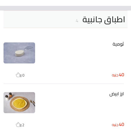
اطباق جانبية
4
ثومية
40
جنيه
0
ارز ابيض
40
جنيه
2