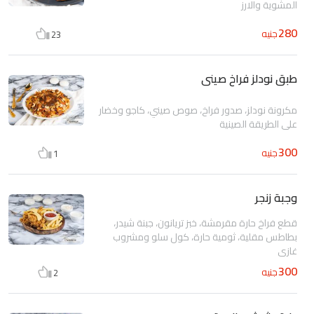
المشوية والارز
280
جنيه
23
طبق نودلز فراخ صينى
مكرونة نودلز، صدور فراخ، صوص صيني، كاجو وخضار
على الطريقة الصينية
300
جنيه
1
وجبة زنجر
قطع فراخ حارة مقرمشة، خبز تريانون، جبنة شيدر،
بطاطس مقلية، ثومية حارة، كول سلو ومشروب
غازى
300
جنيه
2