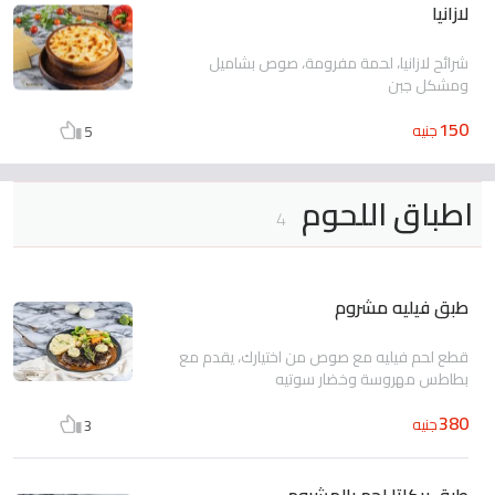
لازانيا
شرائح لازانيا، لحمة مفرومة، صوص بشاميل
ومشكل جبن
150
جنيه
5
اطباق اللحوم
4
طبق فيليه مشروم
قطع لحم فيليه مع صوص من اختيارك، يقدم مع
بطاطس مهروسة وخضار سوتيه
380
جنيه
3
طبق بيكاتا لحم بالمشروم