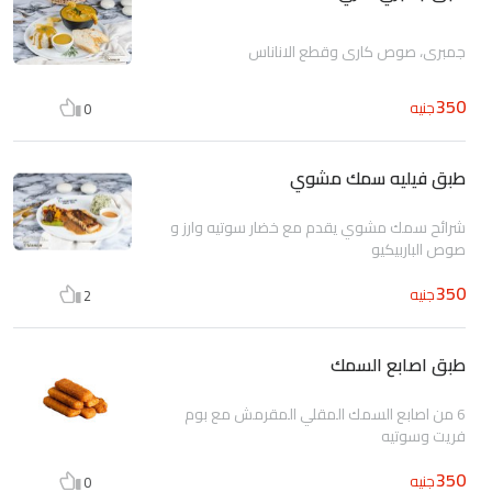
جمبري، صوص كاري وقطع الاناناس
350
جنيه
0
طبق فيليه سمك مشوي
شرائح سمك مشوي يقدم مع خضار سوتيه وارز و
صوص الباربيكيو
350
جنيه
2
طبق اصابع السمك
6 من اصابع السمك المقلي المقرمش مع بوم
فريت وسوتيه
350
جنيه
0