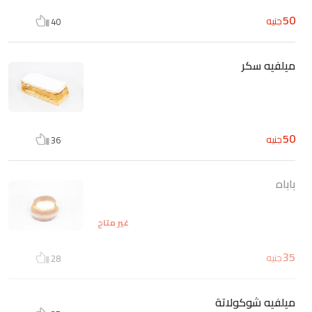
50
جنيه
40
ميلفيه سكر
50
جنيه
36
باباه
غير متاح
35
جنيه
28
ميلفيه شوكولاتة