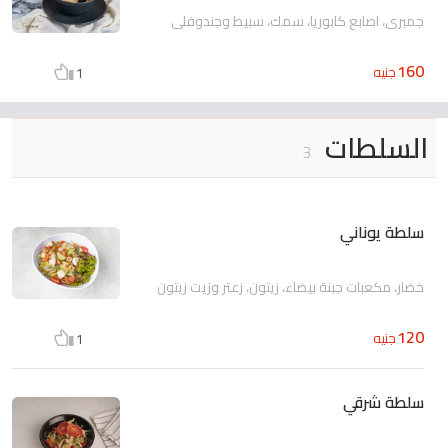
جمبري، اصابع كابوريا، سمك، سبيط وجندوفلى
160
جنيه
1
السلطات
3
سلطة يوناني
خضار، مكعبات جبنة بيضاء، زيتون، زعتر وزيت زيتون
120
جنيه
1
سلطة شرقي