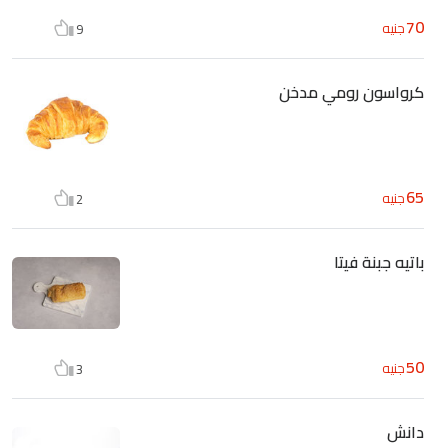
70
جنيه
9
كرواسون رومي مدخن
65
جنيه
2
باتيه جبنة فيتا
50
جنيه
3
دانش