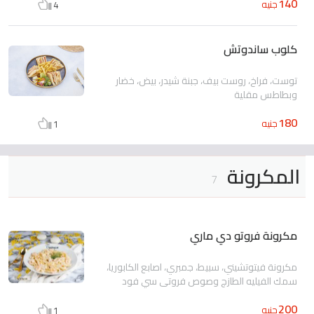
140
جنيه
4
كلوب ساندوتش
توست، فراخ، روست بيف، جبنة شيدر، بيض، خضار
وبطاطس مقلية
180
جنيه
1
المكرونة
7
مكرونة فروتو دي ماري
مكرونة فيتوتشيني، سبيط، جمبري، اصابع الكابوريا،
سمك الفيليه الطازج وصوص فروتي سي فود
200
جنيه
1