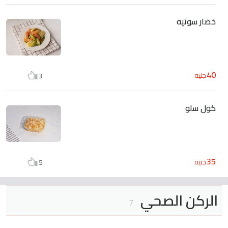
خضار سوتيه
40
جنيه
3
كول سلو
35
جنيه
5
الركن الصحي
7