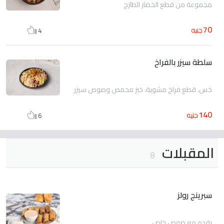
مجموعة من قطع الخضار الطازج
70
جنيه
4
سلطة سيزر بالفراخ
خس، قطع فراخ مشوية، خبز محمص وصوص سيزر
140
جنيه
6
المقبلات
8
سبرينج رولز
يقدم مع صوص خاص