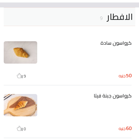
الافطار
9
كرواسون سادة
50
جنيه
9
كرواسون جبنة فيتا
60
جنيه
0