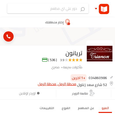
إختار منطقتك
تريانون
( 536 )
3.9
مأكولات سريعة
مصري
034860986
+1 اخرين
محطة الرمل, محطة الرمل
52 شارع سعد زغلول
اوردر اونلاين
متابعة الاوردر
المنيو
عن المطعم
الفروع
التقييمات