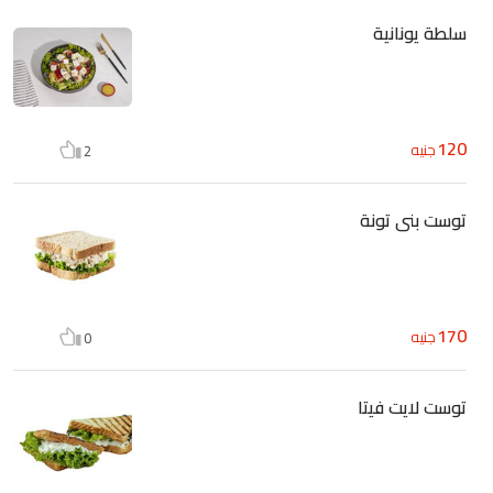
سلطة يونانية
120
جنيه
2
توست بنى تونة
170
جنيه
0
توست لايت فيتا