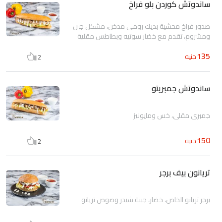
ساندوتش كوردن بلو فراخ
صدور فراخ محشية بديك رومى مدخن، مشكل جبن
ومشروم، تقدم مع خضار سوتيه وبطاطس مقلية
135
جنيه
2
ساندوتش جمبريتو
جمبري مقلي، خس ومايونيز
150
جنيه
2
تريانون بيف برجر
برجر تريانو الخاص، خضار، جبنة شيدر وصوص تريانو