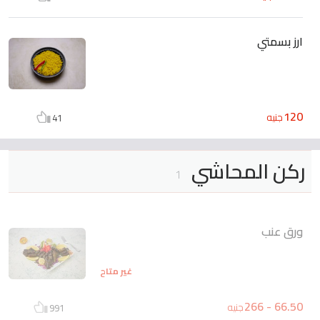
ارز بسمتي
120
جنيه
41
ركن المحاشي
1
ورق عنب
غير متاح
66.50 - 266
جنيه
991