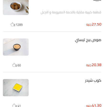
قطعة كبيبة مقلية باللحمة المفرومة و البرغل
27.50
جنيه
1289
صوص بيج تيستي
20.38
جنيه
60
كوب شيدر
41.30
جنيه
41