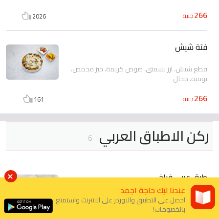
266
جنيه
2026
فتة شيش
قطع شيش، ارز بسمتي، صوص كريمة، خبز محمص،
ثومية، مخلل
266
جنيه
161
ركن الاطباق العربي
6
طبق عربي فراخ
عندنا ليك حاجة اجمد
شاورما دجاج مع الثومية و الخيار المخلل بالداخل
احصل على التطبيق والاوردر على الانترنت واستمتع
تقدم مع بطاطس، ثومية و مخلل
بالخصومات!