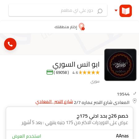
إختار منطقتك
ابو انس السوري
مغلق
( 69058 )
4.6
سوري
19544
شارع النصر , المعادي
المعادي شارع النصر عماره 2/7
خصم 26ج بحد ادني 175ج
عرض على الاوردرات الاكتر من 175 جنيه ينتهي : بعد 5 أشهر
AAnas
استخدم العرض