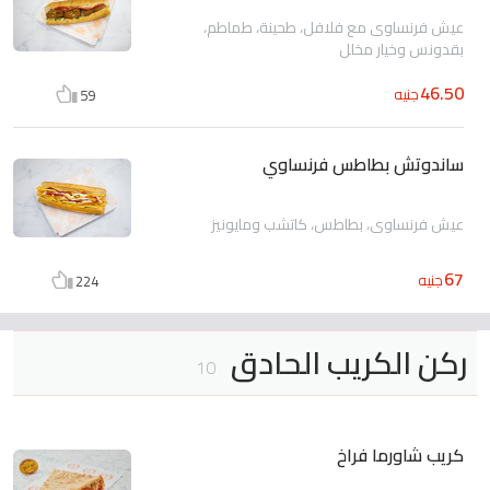
عيش فرنساوى مع فلافل، طحينة، طماطم،
بقدونس وخيار مخلل
46.50
جنيه
59
ساندوتش بطاطس فرنساوي
عيش فرنساوى، بطاطس، كاتشب ومايونيز
67
جنيه
224
ركن الكريب الحادق
10
كريب شاورما فراخ