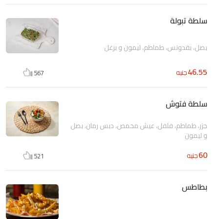
سلطة تبولة
بصل، بقدونس، طماطم، ليمون و برغل
46.55
جنيه
567
سلطة فتوش
جزر، طماطم، فلفل، عيش محمص، دبس رمان، بصل
و ليمون
60
جنيه
521
بطاطس