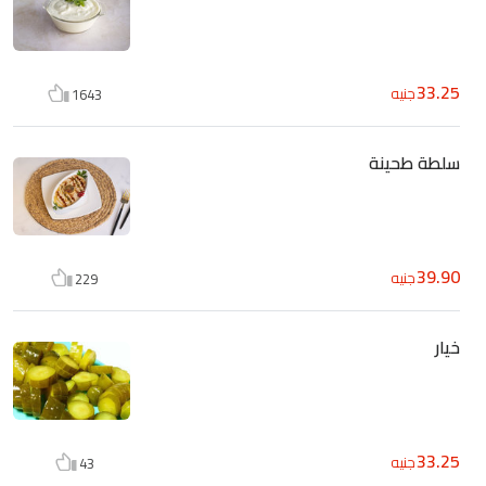
33.25
جنيه
1643
سلطة طحينة
39.90
جنيه
229
خيار
33.25
جنيه
43