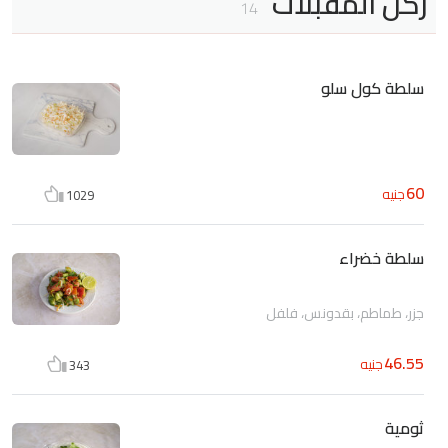
ركن المقبلات
14
سلطة كول سلو
60
جنيه
1029
سلطة خضراء
جزر، طماطم، بقدونس، فلفل
46.55
جنيه
343
ثومية