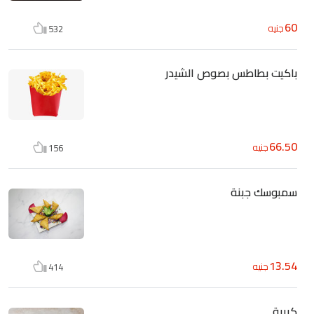
60
جنيه
532
باكيت بطاطس بصوص الشيدر
66.50
جنيه
156
سمبوسك جبنة
13.54
جنيه
414
كبيبة