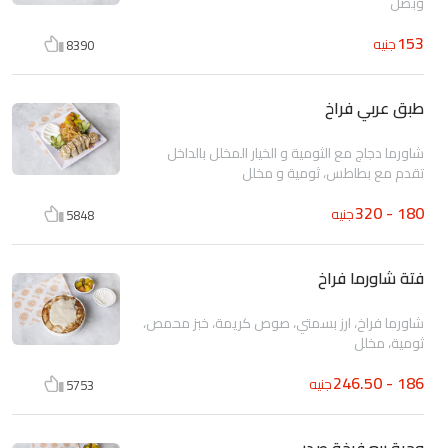
وبصل
153
جنيه
8390
طبق عربي فراخ
شاورما دجاج مع الثومية و الخيار المخلل بالداخل
تقدم مع بطاطس، ثومية و مخلل
180 - 320
جنيه
5848
فتة شاورما فراخ
شاورما فراخ، ارز بسمتي، صوص كريمة، خبز محمص،
ثومية، مخلل
186 - 246.50
جنيه
5753
وجبة ربع فرخة صدر