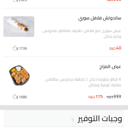
ساندوتش فلافل سوري
عيش سورى مع فلافل، طحينة، طماطم، بقدونس
وخيار مخلل
40
جنيه
1736
عرض المزاج
6 قطع شاورما دجاج، 2 قطعة ستريبس، بطاطس
مقلية، ثومية ومخلل
175
333
جنيه
جنيه
1686
وجبات التوفير
5