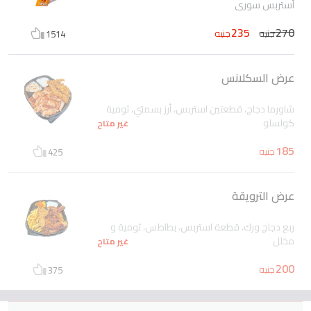
أستربس سوري
235
270
جنيه
جنيه
1514
عرض السكلانس
شاورما دجاج، قطعتين استربس، أرز بسمتي، ثومية
كولسلو
غير متاح
185
جنيه
425
عرض الترويقة
ربع دجاج ورك، قطعة استربس، بطاطس، ثومية و
مخلل
غير متاح
200
جنيه
375