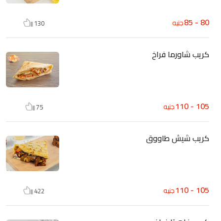
80 - 85
جنيه
130
كريب شاورما فراخ
105 - 110
جنيه
75
كريب شيش طاووق
105 - 110
جنيه
422