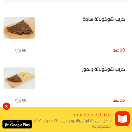
كريب شوكولاتة سادة
50
جنيه
98
كريب شوكولاتة بالموز
55
جنيه
88
عندنا ليك حاجة اجمد
كريب شوكولاتة نوتيلا بالمكسرات
احصل على التطبيق والاوردر على الانترنت واستمتع
بالخصومات!