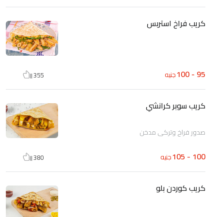
كريب فراخ استربس
95 - 100
جنيه
355
كريب سوبر كرانشي
صدور فراخ وتركي مدخن
100 - 105
جنيه
380
كريب كوردن بلو