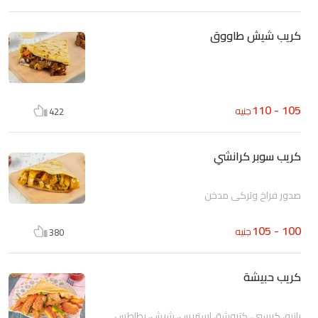
كريب شيش طاووق
105 - 110
جنيه
422
كريب سوبر كرانشي
صدور فراخ وتركي مدخن
100 - 105
جنيه
380
كريب حبيشة
بانيه، كرسبي، كتيوشة، استربس، شيش، بطاطس