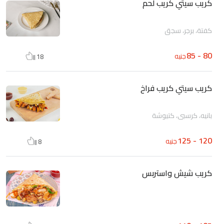
كريب سيتي كريب لحم
كفتة، برجر، سجق
80 - 85
جنيه
18
كريب سيتي كريب فراخ
بانيه، كرسبي، كتيوشة
120 - 125
جنيه
8
كريب شيش واستربس