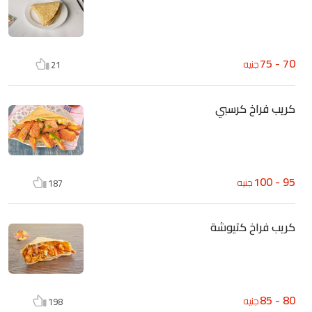
70 - 75
جنيه
21
كريب فراخ كرسبي
95 - 100
جنيه
187
كريب فراخ كتيوشة
80 - 85
جنيه
198