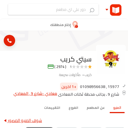
إختار منطقتك
سيتي كريب
( 2974 )
1
كريب
مأكولات سريعة
15977
,
01098956638
+1 اخرين
معادي -شارع 9 , المعادي
شارع 9 ، بجانب محطة ثكنات المعادى
المنيو
عن المطعم
الفروع
التقييمات
شوف المنيو المصور