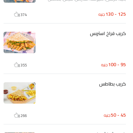
125 - 130
جنيه
374
كريب فراخ استربس
95 - 100
جنيه
355
كريب بطاطس
45 - 50
جنيه
266