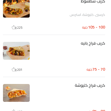
كريب شطشوط
كرسبي، كتيوشة، استربس
100 - 105
جنيه
225
كريب فراخ بانيه
70 - 75
جنيه
201
كريب فراخ كتيوشة