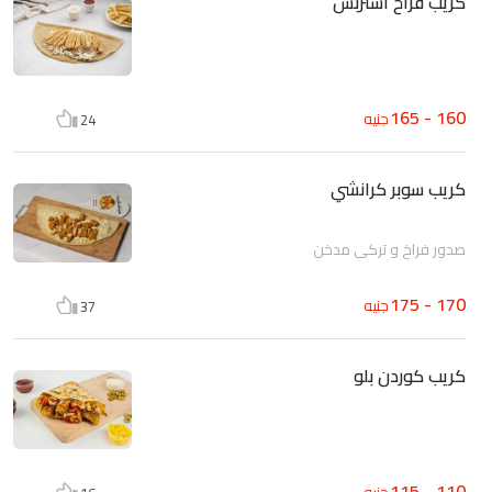
كريب فراخ استربس
160 - 165
جنيه
24
كريب سوبر كرانشي
صدور فراخ و تركي مدخن
170 - 175
جنيه
37
كريب كوردن بلو
110 - 115
جنيه