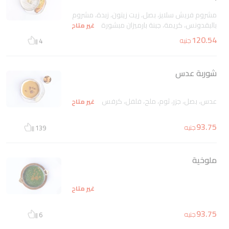
مشروم فريش سلايز، بصل، زيت زيتون، زبدة، مشروم
بالبقدونس، كريمة، جبنة بارميزان مبشورة
غير متاح
120.54
جنيه
4
شوربة عدس
عدس، بصل، جزر، ثوم، ملح، فلفل، كرفس
غير متاح
93.75
جنيه
139
ملوخية
غير متاح
93.75
جنيه
6