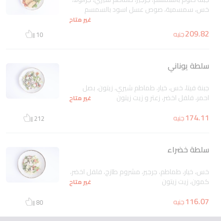
خس، سمسمية، صوص عسل اسود بالسمسم
غير متاح
209.82
جنيه
10
سلطة يوناني
جبنة فيتا، خس، خيار، طماطم شيري، زيتون، بصل
احمر، فلفل اخضر، زعتر و زيت زيتون
غير متاح
174.11
جنيه
212
سلطة خضراء
خس، خيار، طماطم، جرجير، مشروم طازج، فلفل اخضر،
كمون، زيت زيتون
غير متاح
116.07
جنيه
80