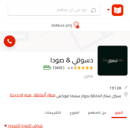
إختار منطقتك
دسوقي & صودا
مغلق
( 13455 )
4.6
مصري
19128
مطار ألماظة , مصر الجديدة
سيتي سنتر الماظة بجوار سينما فوكس
المنيو
عن المطعم
الفروع
التقييمات
شوف المنيو المصور