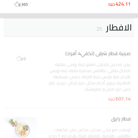
424.11
جنيه
365
الافطار
25
صينية فطار شرقى (تكفي4 أفراد)
0
بيض مدحرج، فلافل، اصابع جبنة رومي مقلية،
باذنجان مقلي، بطاطس محمرة متبلة، لبنة بوبس
بالزعتر، لبنة بوبس بحبة البركة، حمص، مسقعة
بالطحينة، زيتون أخضر مخلل، خيار مخلل، جرجير، خيار،
خس، جزر، فجل و مقرمشات
607.14
جنيه
فطار رايق
اومليت مع تركي مدخن، مكس جبن، مكعبات
بطاطس، طعمية، طماطم متبلة يقدم مع 5 خبز و