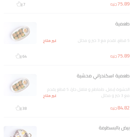
75.89
جنيه
7
طعمية
5 قطع، تقدم مع 3 خبز و مخلل
غير متاح
75.89
جنيه
64
طعمية اسكندراني محشية
الحشوة (بصل، طماطم و فلفل حار)، 5 قطع يقدم
مع 3 خبز و مخلل
غير متاح
84.82
جنيه
38
بيض بالبسطرمة