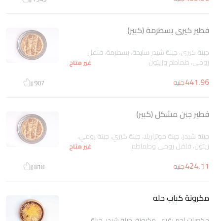
فطير كيرى بسطرمة (كبير)
جبنة كيرى، جبنة شيدر سايحة، بسطرمة، فلفل
رومى، طماطم وزيتون
غير متاح
441.96
جنيه
907
فطير جبن مشكل (كبير)
جبنة شيدر، جبنة موتزاريلا، جبنة كيري، جبنة رومي،
زيتون، فلفل رومي وطماطم
غير متاح
424.11
جنيه
818
مكرونة كباب حله
مكعبات لحم بقرى، مكرونة، جبنة شيدر، جبنة