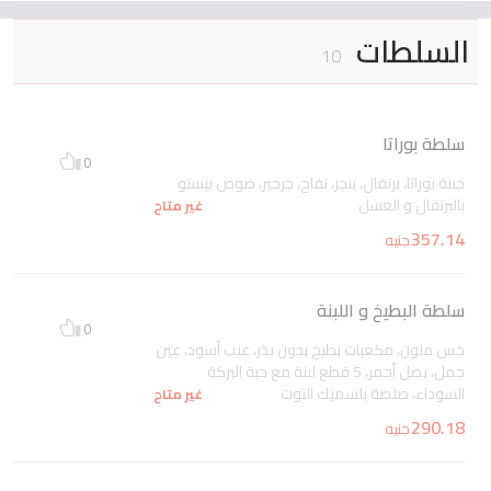
السلطات
10
سلطة بوراتا
0
جبنة بوراتا، برتقال، بنجر، تفاح، جرجير، صوص بيستو
بالبرتقال و العسل
غير متاح
357.14
جنيه
سلطة البطيخ و اللبنة
0
خس ملون، مكعبات بطيخ بدون بذر، عنب أسود، عين
جمل، بصل أحمر، 5 قطع لبنة مع حبة البركة
السوداء، صلصة بلسميك التوت
غير متاح
290.18
جنيه