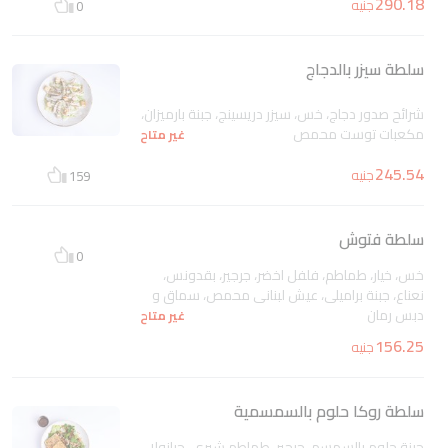
290.18
جنيه
0
سلطة سيزر بالدجاج
شرائح صدور دجاج، خس، سيزر دريسينج، جبنة بارميزان،
مكعبات توست محمص
غير متاح
245.54
جنيه
159
سلطة فتوش
0
خس، خيار، طماطم، فلفل اخضر، جرجير، بقدونس،
نعناع، جبنة براميلى، عيش لبنانى محمص، سماق و
دبس رمان
غير متاح
156.25
جنيه
سلطة روكا حلوم بالسمسمية
جبنة حلوم بالسمسم، جرجير، طماطم شيري، جرانولا،