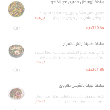
سلطة تروبيكال جمبري مع الكاجو
جمبري، خس مشكل، بيبي روكا، فاكهة استوائية،
افوكادو، فلفل احمر، صوص مانجو حار
غير متاح
370.54
جنيه
1
سلطة طحينة رانش بالفراخ
شرائح صدور الفراخ المشويه، خس، بيبي روكا، حمص،
عين جمل، طماطم مجففة، صوص طحينة ورانش
غير متاح
267.86
جنيه
4
سلطة تبولة بالشيش طاووق
شيش طاووق، بقدونس، طماطم، برغل، بصل، نعناع
طازج، عصير ليمون، زيت زيتون، رمان
غير متاح