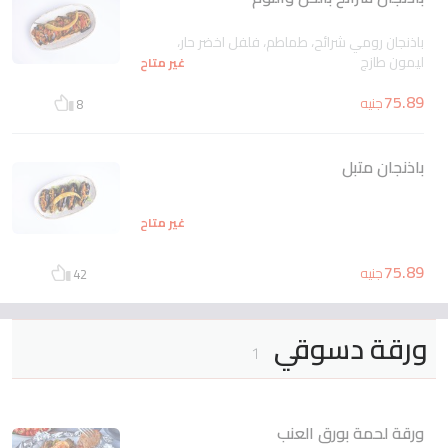
باذنجان رومي شرائح، طماطم، فلفل اخضر حار،
ليمون طازج
غير متاح
75.89
جنيه
8
باذنجان متبل
غير متاح
75.89
جنيه
42
ورقة دسوقي
1
ورقة لحمة بورق العنب