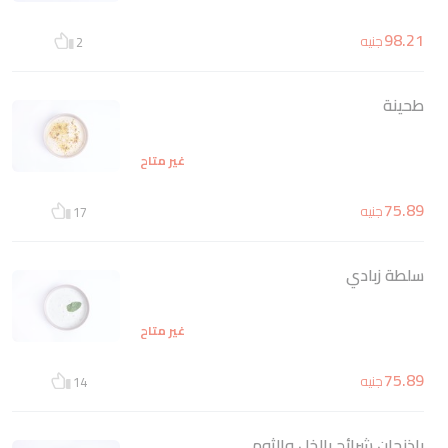
98.21
جنيه
2
طحينة
غير متاح
75.89
جنيه
17
سلطة زبادي
غير متاح
75.89
جنيه
14
باذنجان شرائح بالخل والثوم