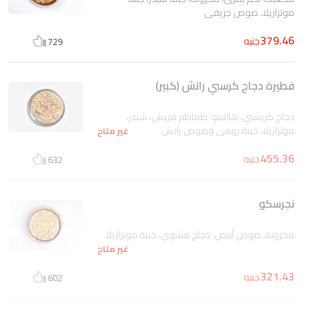
موتزاريلا، صوص جريفي
379.46
جنيه
729
فطيرة دجاج كرسبي رانش (كبير)
دجاج كريسبي، هالبينو، طماطم فريش، شيدر،
موتزاريلا، جبنة رومي وصوص رانش
غير متاح
455.36
جنيه
632
نجرسكو
مكرونة، صوص أبيض، دجاج مشوي، جبنة موتزاريلا
غير متاح
321.43
جنيه
602