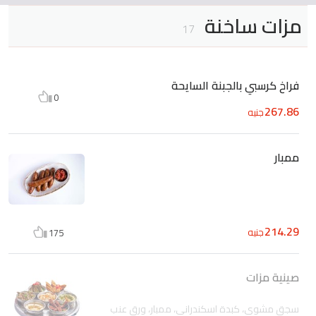
مزات ساخنة
17
فراخ كرسبي بالجبنة السايحة
0
267.86
جنيه
ممبار
214.29
جنيه
175
صينية مزات
سجق مشوي، كبدة اسكندراني، ممبار، ورق عنب