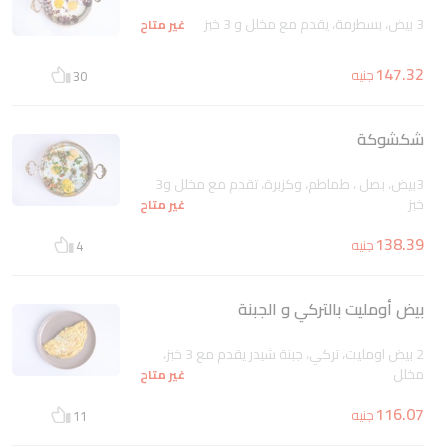
3 بيض، بسطرمة، يقدم مع مخلل و 3 خبز
غير متاح
147.32
جنيه
30
شكشوكة
3بيض، بصل ، طماطم، وكزبرة، تقدم مع مخلل و3
خبز
غير متاح
138.39
جنيه
4
بيض أومليت بالتركي و الجبنة
2 بيض اومليت، تركي، جبنة شيدر يقدم مع 3 خبز،
مخلل
غير متاح
116.07
جنيه
11