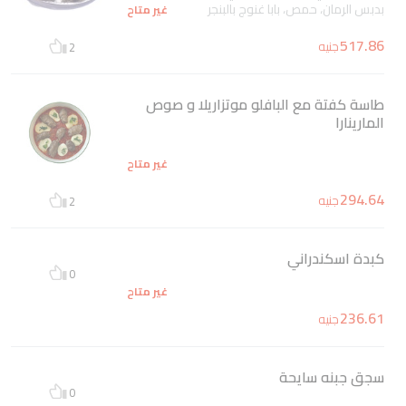
بدبس الرمان، حمص، بابا غنوج بالبنجر
غير متاح
517.86
جنيه
2
طاسة كفتة مع البافلو موتزاريلا و صوص
المارينارا
غير متاح
294.64
جنيه
2
كبدة اسكندراني
0
غير متاح
236.61
جنيه
سجق جبنه سايحة
0