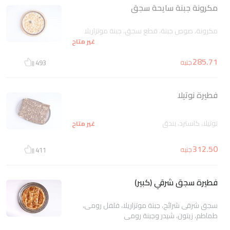
مكرونة جبنة سايحة سجق
مكرونة، صوص جبنة، قطع سجق، جبنة موتزاريلا
غير متاح
285.71
جنيه
493
فطيرة نوتيلا
نوتيلا، كاسترد، بندق
غير متاح
312.50
جنيه
411
فطيرة سجق شرقي (كبير)
سجق شرقى شرائح، جبنة موتزاريلا، فلفل رومى،
طماطم، زيتون، شيدر وجبنة رومي