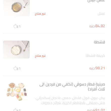
عسل
غير متاح
84.82
جنيه
1
قشطة
كريمة قشطة
غير متاح
98.21
جنيه
1
صينية فطار دسوقي (تكفي من فردين الى
ثلاث أفراد)
بيض عيون، فول، فلافل، حمص، باذنجان إسكندراني،
مش دمياطي بالطماطم الكرزية، شرائح خضروات
طازجة، عسل أسود، مربى فراولة، قشطة، يقدم مع
491.07
جنيه
1