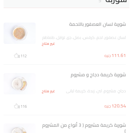
5
شوربة لسان العصفور باللحمة
لسان عصفور، لحم، كرفس، بصل، جزر، توابل، طماطم
غير متاح
111.61
جنيه
112
شوربة كريمة دجاج و مشروم
دجاج، مشروم، لبن، زبدة، كريمة لباني
غير متاح
120.54
جنيه
116
شوربة كريمة مشروم ( 3 أنواع من المشروم
)