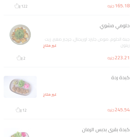
165.18
جنيه
122
حلومي مشوي
جبنة الحلوم، صوص جليزد اوريجنال، جرجير صغير، زيت
زيتون
غير متاح
223.21
جنيه
2
كبدة ردة
غير متاح
245.54
جنيه
12
كبدة بقرى بدبس الرمان