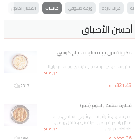
اخنة
مزات باردة
ورقة دسوقي
طاسات
الفطير الحادق
ف
أحسن الأطباق
مكرونة فرن جبنه سايحه دجاج كرسبي
مكرونة، صوص جبنة، دجاج كرسبي وجبنة موتزاريلا
غير متاح
321.43
جنيه
2313
فطيرة مشكل لحوم (كبير)
لحم مفروم، شرائح سجق شرقي، سلامي، جبنة
موتزاريلا، جبنة رومي، جبنة شيدر، فلفل رومي،
طماطم و زيتون
غير متاح
455.36
جنيه
1945