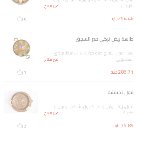
بالريحان
غير متاح
254.46
جنيه
0
طاسة بيض تركى مع السجق
بيض عيون، شرائح جبنة موتزاريلا، سميط، سجق
اسطنبولى
غير متاح
285.71
جنيه
1
فول تحبيشة
فول، زيت، توابل (ملح، كمون، شطة)، ليمون و
طحينة
غير متاح
75.89
جنيه
2