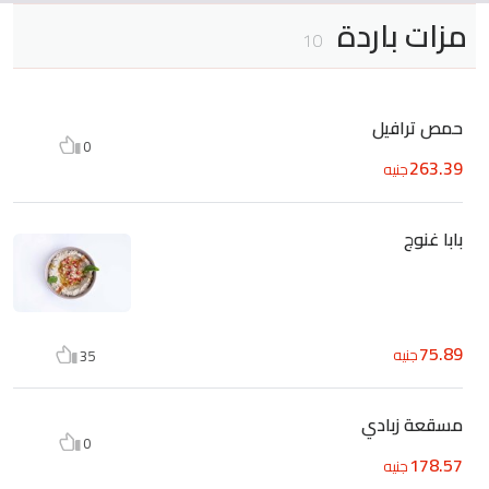
مزات باردة
10
حمص ترافيل
0
263.39
جنيه
بابا غنوج
75.89
جنيه
35
مسقعة زبادي
0
178.57
جنيه