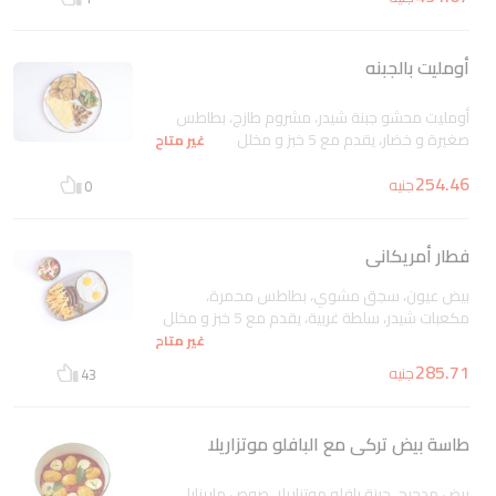
شرائح فطير مشلتت، سميت، خبز
غير متاح
أومليت بالجبنه
أومليت محشو جبنة شيدر، مشروم طازج، بطاطس
صغيرة و خضار، يقدم مع 5 خبز و مخلل
غير متاح
254.46
جنيه
0
فطار أمريكانى
بيض عيون، سجق مشوي، بطاطس محمرة،
مكعبات شيدر، سلطة غربية، يقدم مع 5 خبز و مخلل
غير متاح
285.71
جنيه
43
طاسة بيض تركى مع البافلو موتزاريلا
بيض مدحرج، حبنة بافلو موتزاريلا، صوص مارينارا