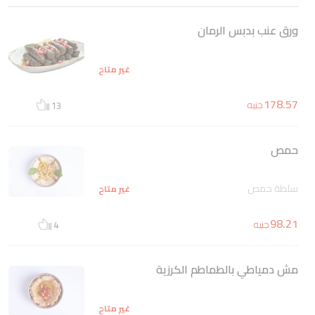
ورق عنب بدبس الرمان
غير متاح
178.57
جنيه
13
حمص
سلطة حمص
غير متاح
98.21
جنيه
4
مش دمياطي بالطماطم الكرزية
غير متاح