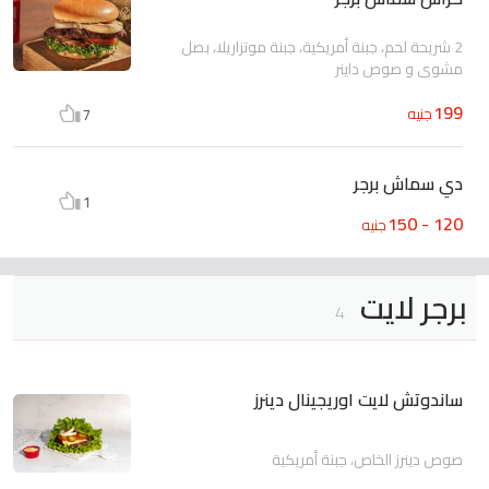
2 شريحة لحم، جبنة أمريكية، جبنة موتزاريلا، بصل
مشوي و صوص داينر
199
جنيه
7
دي سماش برجر
1
120 - 150
جنيه
برجر لايت
4
ساندوتش لايت اوريجينال دينرز
صوص دينرز الخاص، جبنة أمريكية