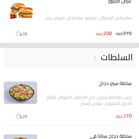
عرض مينيوز
ساندوتش اورجينال ، كومبو، ساندوتش تشيكن برجر
200
270
جنيه
جنيه
39
السلطات
5
سلطة سيزر دجاج
خس، طماطم شيري، جبن البرميزان، الكروتان، شرائح
الدجاج المشوي، صوص السيزر
170
جنيه
20
سلطة دجاج سانتا في