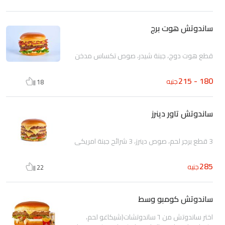
ساندوتش هوت برج
قطع هوت دوج، جبنة شيدر، صوص تكساس مدخن
180 - 215
جنيه
18
ساندوتش تاور دينرز
3 قطع برجر لحم، صوص دينرز، 3 شرائح جبنة امريكي
285
جنيه
22
ساندوتش كومبو وسط
اختر ساندوتش من ٦ ساندوتشات(شيكاغو لحم،