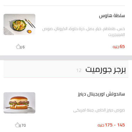
سلطة هاوس
خس، طماطم، خيار، بصل، ذرة حلوة، الكروتان، صوص
الفينيجريت
65
جنيه
6
برجر جورميت
12
ساندوتش اوريجينال دينرز
صوص دينرز الخاص، جبنة امريكي
145 - 175
جنيه
70