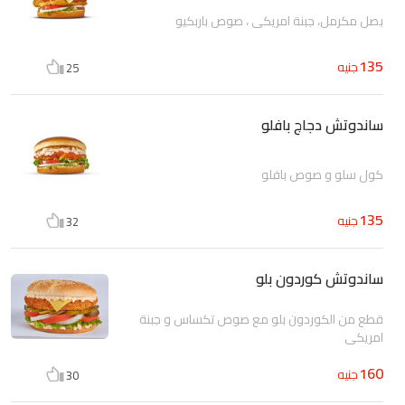
بصل مكرمل، جبنة امريكي ، صوص باربكيو
135
جنيه
25
ساندوتش دجاج بافلو
كول سلو و صوص بافلو
135
جنيه
32
ساندوتش كوردون بلو
قطع من الكوردون بلو مع صوص تكساس و جبنة
امريكي
160
جنيه
30