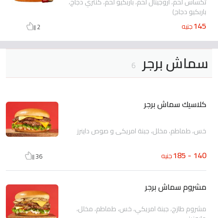
تكساس لحم، اروجينال لحم، باربكيو لحم، كنتري دجاج،
باربكيو دجاج)
145
جنيه
2
سماش برجر
6
كلاسيك سماش برجر
خس، طماطم، مخلل، جبنة امريكي و صوص داينرز
140 - 185
جنيه
36
مشروم سماش برجر
مشروم طازج، جبنة امريكي، خس، طماطم، مخلل،