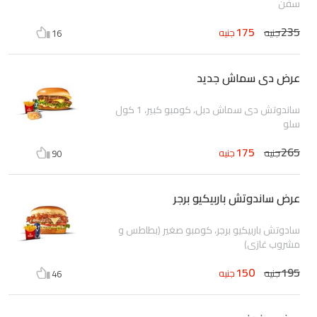
سفن
175
235
جنيه
جنيه
16
عرض دى سماش جديد
ساندوتش دى سماش دبل، كومبو كبير، 1 كول
سلو
175
265
جنيه
جنيه
90
عرض ساندوتش باربيكيو برجر
سادوتش باربيكيو برجر، كومبو صغير (بطاطس و
مشروب غازي)
150
195
جنيه
جنيه
46