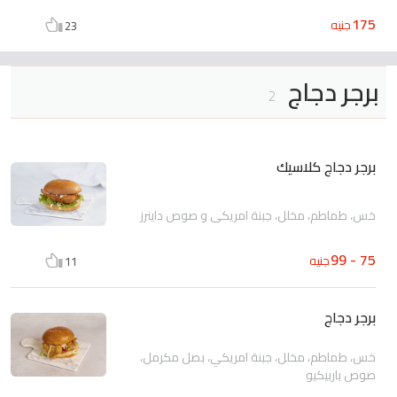
175
جنيه
23
برجر دجاج
2
برجر دجاج كلاسيك
خس، طماطم، مخلل، جبنة امريكي و صوص داينرز
75 - 99
جنيه
11
برجر دجاج
خس، طماطم، مخلل، جبنة امريكي، بصل مكرمل،
صوص باربيكيو