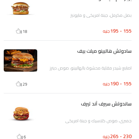
بصل مكرمل، جبنة امريكي و مايونيز
155 - 195
جنيه
18
سادوتش هالبينو ميلت بيف
اصابع شيدر مقلية محشوة بالهالبينو، صوص دينرز
155 - 190
جنيه
29
ساندوتش سيرف آند تيرف
جمبري، صوص كلاسيك و جبنة امريكي
230 - 265
جنيه
6