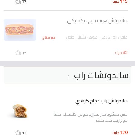
115
جنيه
37
ساندوتش هوت دوج مكسيكي
فلفل الوان، بصل، صوص تشيلي خاص
غير متاح
85
جنيه
15
ساندوتشات راب
1
ساندوتش راب دجاج كرسبي
خس مبشور، خيار مخلل، صوص كلاسيك، جبنة
موتزاريلا، جبنة شيدر
120
جنيه
13