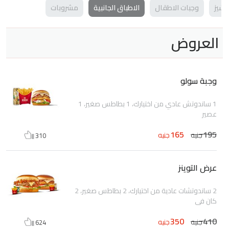
تشيز
وجبات الاطقال
الاطباق الجانبية
مشروبات
العروض
وجبة سولو
1 ساندوتش عادي من اختيارك، 1 بطاطس صغير، 1
عصير
165
195
جنيه
جنيه
310
عرض التوينز
2 ساندوتشات عادية من اختيارك، 2 بطاطس صغير، 2
كان في
350
410
جنيه
جنيه
624