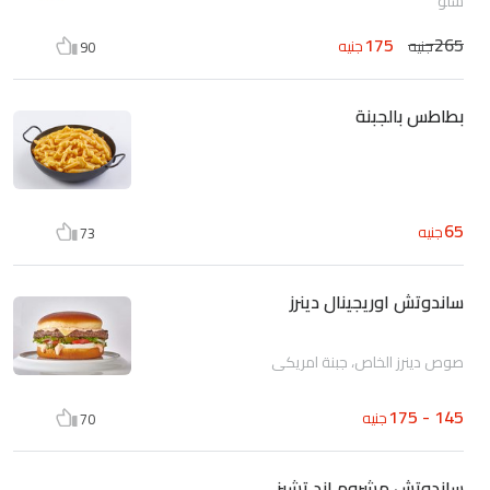
سلو
175
265
جنيه
جنيه
90
بطاطس بالجبنة
65
جنيه
73
ساندوتش اوريجينال دينرز
صوص دينرز الخاص، جبنة امريكي
145 - 175
جنيه
70
ساندوتش مشروم اند تشيز