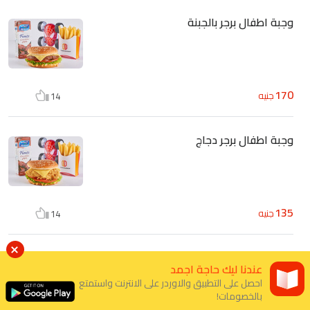
وجبة اطفال برجر بالجبنة
170
جنيه
14
وجبة اطفال برجر دجاج
135
جنيه
14
وجبة اطفال دجاج ناجتس
عندنا ليك حاجة اجمد
احصل على التطبيق والاوردر على الانترنت واستمتع
بالخصومات!