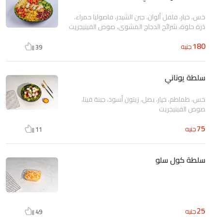
خس، خيار، فلفل ألوان، جبن الشيدر، فاصوليا حمراء،
ذرة حلوة، شرائح الدجاج المشوي، صوص الفينيجريت
180
جنيه
39
سلطة يوناني
خس، طماطم، خيار، بصل، زيتون أسود، جبنة فيتا،
صوص الفينيجريت
75
جنيه
11
سلطة كول سلو
25
جنيه
49