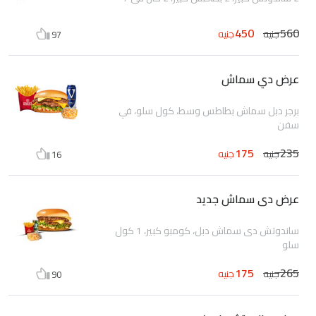
450
560
جنيه
جنيه
97
عرض دي سماش
برجر دبل سماش بطاطس وسط، كول سلو، في
سفن
175
235
جنيه
جنيه
16
عرض دى سماش جديد
ساندوتش دى سماش دبل، كومبو كبير، 1 كول
سلو
175
265
جنيه
جنيه
90