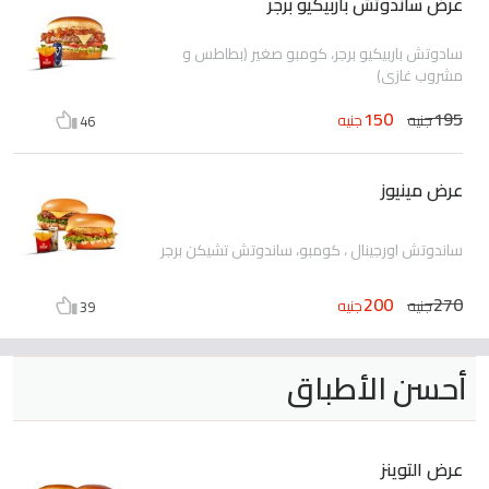
عرض ساندوتش باربيكيو برجر
سادوتش باربيكيو برجر، كومبو صغير (بطاطس و
مشروب غازي)
150
195
جنيه
جنيه
46
عرض مينيوز
ساندوتش اورجينال ، كومبو، ساندوتش تشيكن برجر
200
270
جنيه
جنيه
39
أحسن الأطباق
عرض التوينز