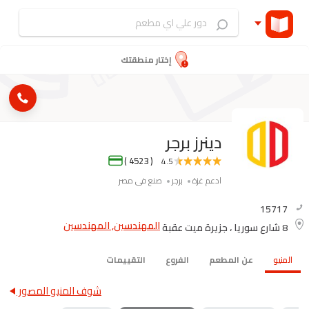
إختار منطقتك
دينرز برجر
( 4523 )
4.5
ادعم غزة
برجر
صنع فى مصر
15717
المهندسين, المهندسين
8 شارع سوريا ، جزيرة ميت عقبة
المنيو
عن المطعم
الفروع
التقييمات
شوف المنيو المصور