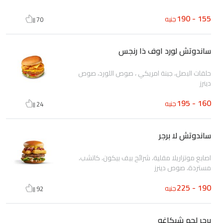
155 - 190
جنيه
70
ساندوتش لورد اوف ذا رنجس
حلقات البصل، جبنة امريكي ، صوص اللورد، صوص
دينرز
160 - 195
جنيه
24
ساندوتش لا برجر
اصابع موتزاريلا مقلية، شرائح بيف بيكون، كاتشب،
مستردة، صوص دينرز
190 - 225
جنيه
92
برجر لحم شيكاغو