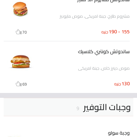
مشروم طازج، جبنة امريكي، صوص مايونيز
155 - 190
جنيه
70
ساندوتش كونتري كلاسيك
صوص دينرز خاص، جبنة امريكي
130
جنيه
69
وجبات التوفير
9
وجبة سولو