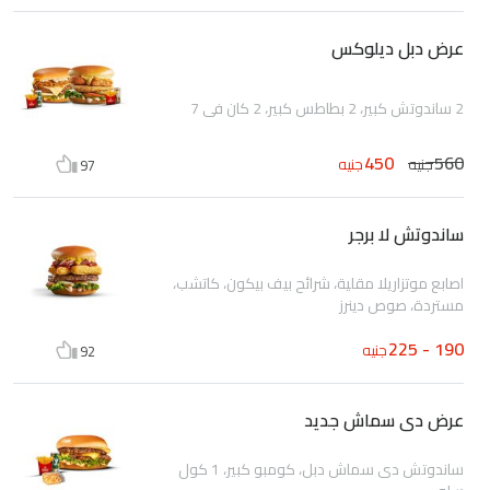
عرض دبل ديلوكس
2 ساندوتش كبير، 2 بطاطس كبير، 2 كان في 7
450
560
جنيه
جنيه
97
ساندوتش لا برجر
اصابع موتزاريلا مقلية، شرائح بيف بيكون، كاتشب،
مستردة، صوص دينرز
190 - 225
جنيه
92
عرض دى سماش جديد
ساندوتش دى سماش دبل، كومبو كبير، 1 كول