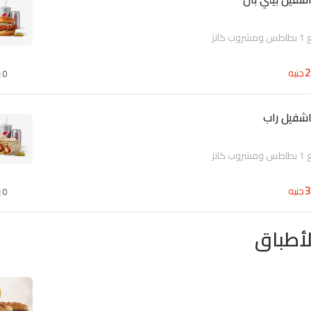
جنيه
0
اشفيل راب
جنيه
0
أطباق