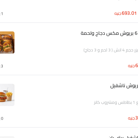
693.01
جنيه
1
جنيه
3
ريوش ناشفيل
جنيه
0
شفيل بيتي بان