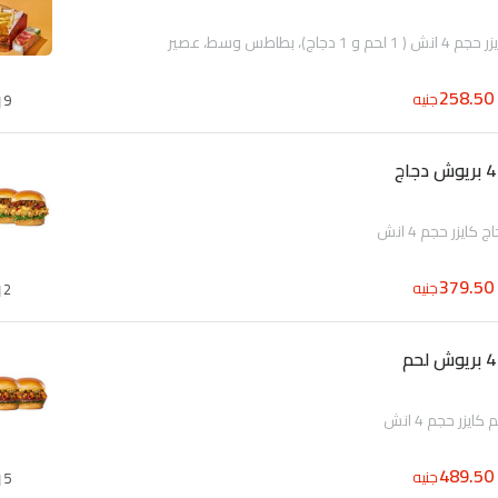
258.50
جنيه
9
379.50
جنيه
2
489.50
جنيه
5