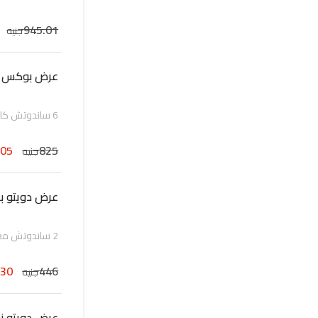
945.01
جنيه
عرض بوكس 6 بريوش مكس دجاج ولحمة
6 ساندوتش كايزر حجم 4 انش ( 3 لحم و 3 دجاج)
605
825
جنيه
عرض دويتو ب
2 ساندوتش مع 1 بطاطس ومشروب كانز
330
446
جنيه
عرض دويتو نا