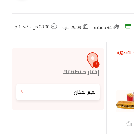
08:00 ص - 11:45 م
34 دقيقه
29.99 جنيه
المصور
إختار منطقتك
تغيير المكان