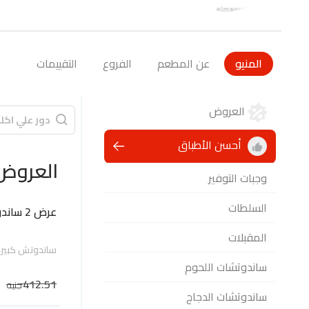
المنيو
عن المطعم
الفروع
التقييمات
العروض
أحسن الأطباق
العروض
وجبات التوفير
السلطات
عرض 2 ساندوتش
المقبلات
ساندوتش كبير،
ساندوتشات اللحوم
412.51
جنيه
ساندوتشات الدجاج