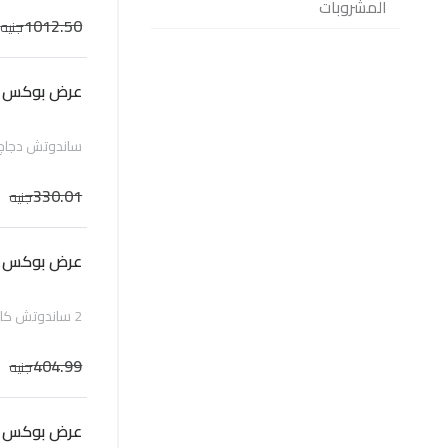
المشروبات
1012.50
جنيه
عرض بوكس 2 بريوش دجاج
ساندوتش دجاج كايزر حجم 4 ا
330.01
جنيه
عرض بوكس 2 بريوش لحم
2 ساندوتش كايزر حجم 4 انش ( 1 لحم و 1 دجاج)، بطاطس وسط، عصير
404.99
جنيه
عرض بوكس 2 بريوش مكس دجاج ولحمة