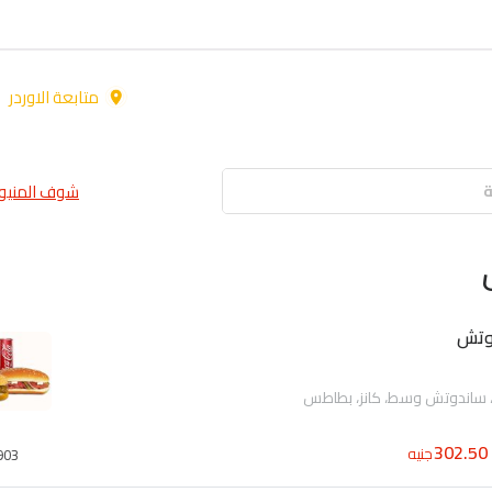
متابعة الاوردر
شوف المنيو 
 ساندوتش وسط، كانز، بطاطس
302.50
جنيه
903