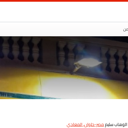
ت
من
مصر-حلوان, المعادي