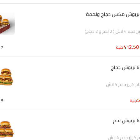
ريوش مكس دجاج ولحمة
412.50
جنيه
7
جنيه
5