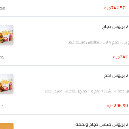
742.50
جنيه
260
نش، بطاطس وسط، عصير
242
جنيه
15
296.99
جنيه
7