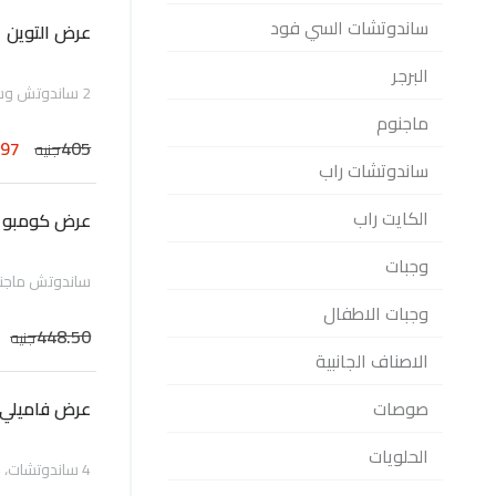
ساندوتشات السي فود
عرض التوين
البرجر
2 ساندوتش وسط، بطاطس محمرة وسط وكوكاكولا
ماجنوم
297
405
جنيه
ساندوتشات راب
الكايت راب
عرض كومبو ا
وجبات
ساندوتش ماجن
وجبات الاطفال
448.50
جنيه
الاصناف الجانبية
صوصات
عرض فاميلي
الحلويات
4 ساندوتشات، 4 بطاطس محمرة وسط، لتر مشروب غازي