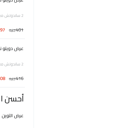
2 ساندوتش مع 1 بطاطس ومشروب كانز
297
401
جنيه
عرض دويتو ن
2 ساندوتش مع 1 بطاطس ومشروب كانز
308
416
جنيه
أحسن ال
عرض التوين