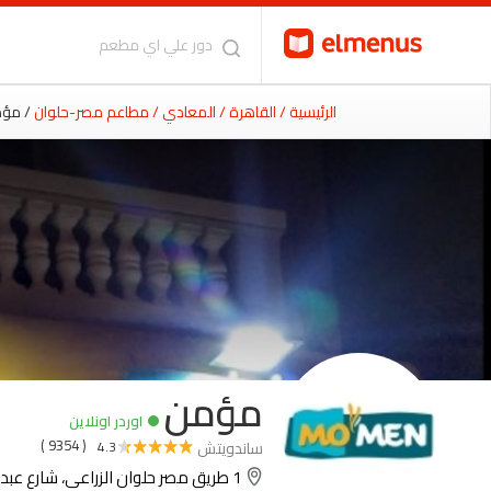
الرئيسية
/ القاهرة
/ المعادي
/ مطاعم مصر-حلوان
/ مؤ
مؤمن
اوردر اونلاين
( 9354 )
ساندويتش
4.3
1 طريق مصر حلوان الزراعى، شارع عبد الوهاب سليم