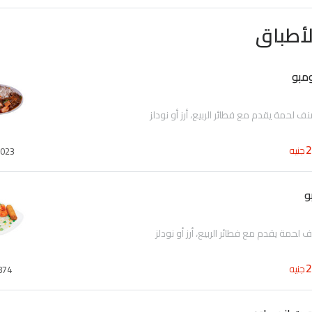
أطباق
جنيه
023
حمة يقدم مع فطائر الربيع، أرز أو نودلز
جنيه
874