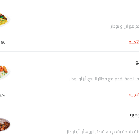
جنيه
186
حمة يقدم مع فطائر الربيع، أرز أو نودلز
جنيه
874