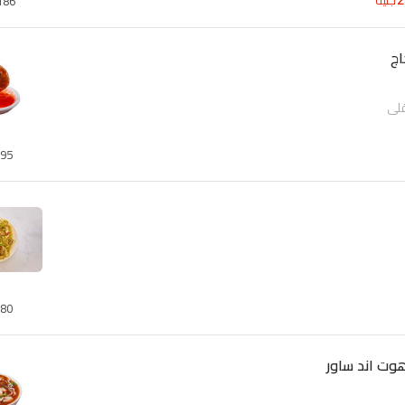
جنيه
186
اج
قلي
95
80
وت اند ساور