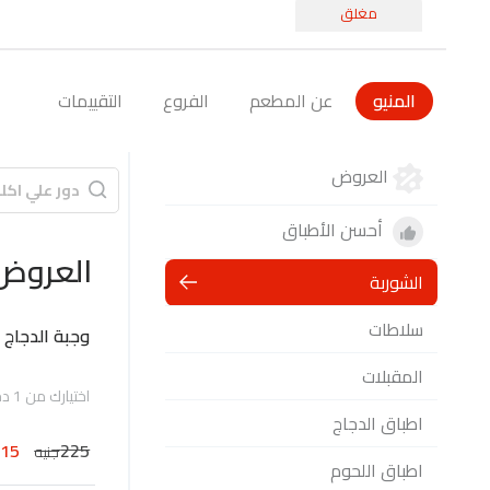
مغلق
المنيو
عن المطعم
الفروع
التقييمات
العروض
أحسن الأطباق
العروض
الشوربة
سلاطات
وجبة الدجاج
المقبلات
اختيارك من 1 دجاج مع ارز او نودلز
اطباق الدجاج
215
225
جنيه
اطباق اللحوم