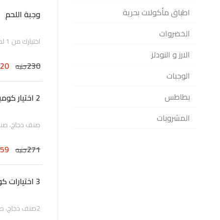
اطباق مأكولات بحرية
وجبة اللحم
الخضروات
اختيارك من 1 لحم مع ارز او نودلز
الارز و النودلز
220
230
جنيه
الوجبات
بطاطس
2 اختيار كومبو
المشروبات
صنف دجاج، صنف ل
259
271
جنيه
3 اختيارات كومبو
2صنف دجاج، صنف لحمة يقدم مع فطائر الربيع، أرز أو نودلز