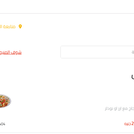
متابعة ال
شوف المنيو 
جنيه
404