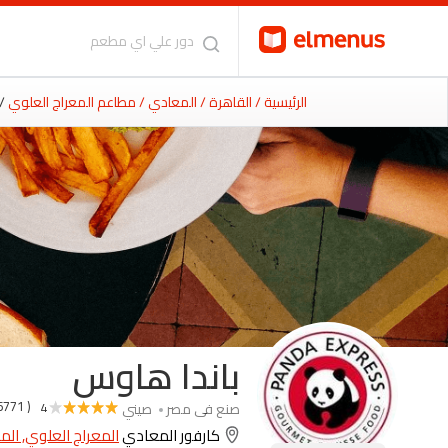
الرئيسية
/ القاهرة
/ المعادي
/ مطاعم المعراج العلوي
/
باندا هاوس
( 6771 )
صنع فى مصر
صيني
4
كارفور المعادي
المعراج العلوي, ال