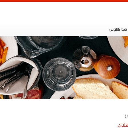
ت
 باندا هاوس
معادي