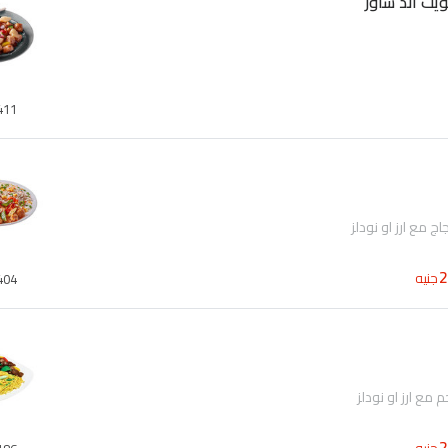
يت اند ساور
411
جنيه
404