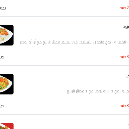
جنيه
023
ود
الجمبرى، نوع واحد ن الأسماك من المنيو، فطائر الربيع مع أرز أو نودلز
جنيه
39
ى
جنيه
21