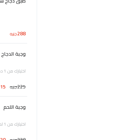
طبق دجاج سو
288
جنيه
وجبة الدجاج
اختيارك من 1 دجاج مع ارز او نودلز
215
225
جنيه
وجبة اللحم
اختيارك من 1 لحم مع ارز او نودلز
220
230