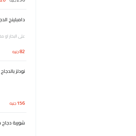
جنيه
دامبلينج الدج
على البخار او م
82
جنيه
نودلز بالدجاج
156
جنيه
شوربة دجاج ه