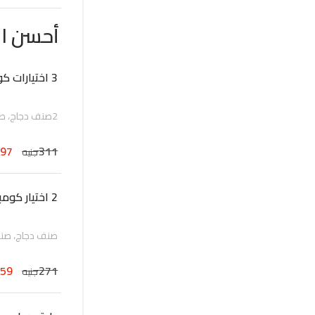
أحسن ال
3 اختيارات كومبو
2صنف دجاج، صنف لحمة يقدم مع فطائر الربيع، أرز أو نودلز
297
311
جنيه
2 اختيار كومبو
صنف دجاج، صنف ل
259
271
جنيه