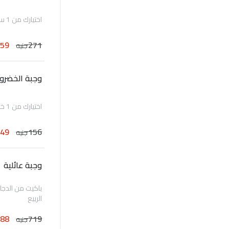
اختيارك من 1 سمك مع ارز او نودلز مع 1 فطائر الربيع
259
271
جنيه
وجبة الخضرو
اختيارك من 1 خضروات مع ارز او نودلز
149
156
جنيه
وجبة عائلية
الربيع
688
719
جنيه