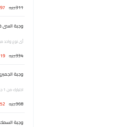
297
311
جنيه
وجبة السى ف
أى نوع واحد من 
319
334
جنيه
وجبة الجمبر
اختيارك من 1 جمبرى مع 1 ارز او نودلز مع 1 فطائر الربيع
352
368
جنيه
وجبة السمك