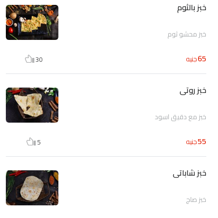
خبز بالثوم
خبز محشو ثوم
65
جنيه
30
خبز روتى
خبز مع دقيق اسود
55
جنيه
5
خبز شاباتى
خبز صاج