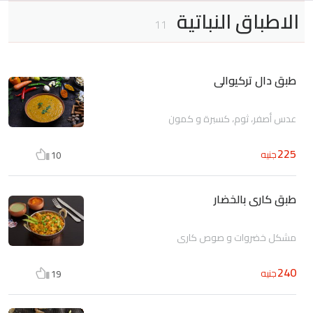
الاطباق النباتية
11
طبق دال تركيوالى
عدس أصفر، ثوم، كسبرة و كمون
225
جنيه
10
طبق كارى بالخضار
مشكل خضروات و صوص كاري
240
جنيه
19