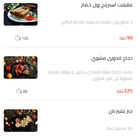
مقبلات اسبرينج رول خضار
3 قطع رول مقلية محشوة بالخضار الطازج
90
جنيه
126
دجاج تندورى مشوي
نصف دجاجة متبلة بالزبادي، زنجبيل و بهارات هندية،
مشوية في فرن تندوري
325
جنيه
88
خبز تشيز نان
خبز محشو جبنة