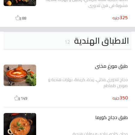
مشوية في فرن تندوري
325
جنيه
88
الاطباق الهندية
12
طبق مورغ مخنى
دجاج تندوري مخلي، زبدة، كريمة، بهارات هندية و
صوص طماطم
350
جنيه
149
طبق دجاج كورما
دجاج، كاجو، زبادي و بهارات هندية