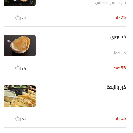
خبز محشو بطاطس
75
جنيه
20
خبز بورى
خبز مقلى
55
جنيه
34
خبز بالزبدة
65
جنيه
50