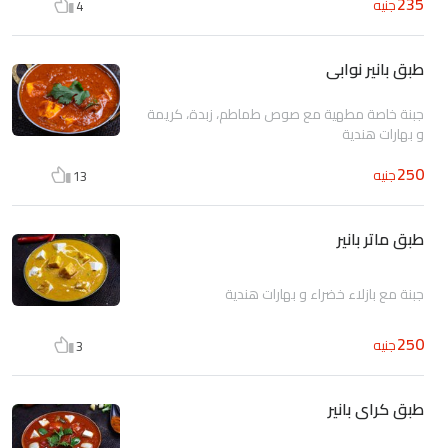
235
جنيه
4
طبق بانير نوابى
جبنة خاصة مطهية مع صوص طماطم، زبدة، كريمة
و بهارات هندية
250
جنيه
13
طبق ماتر بانير
جبنة مع بازلاء خضراء و بهارات هندية
250
جنيه
3
طبق كراى بانير