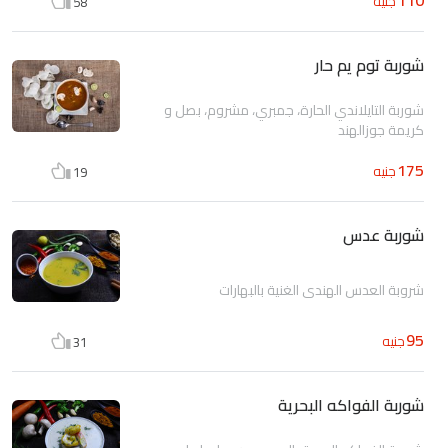
جنيه
58
شوربة توم يم حار
شوربة التايلاندي الحارة، جمبري، مشروم، بصل و
كريمة جوزالهند
175
جنيه
19
شوربة عدس
شروبة العدس الهندي الغنية بالبهارات
95
جنيه
31
شوربة الفواكه البحرية