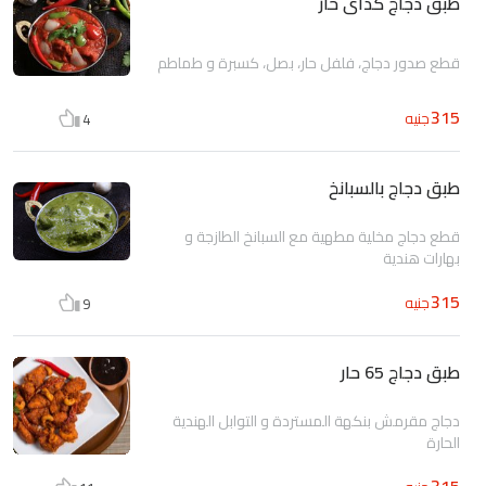
طبق دجاج كداى حار
قطع صدور دجاج، فلفل حار، بصل، كسبرة و طماطم
315
جنيه
4
طبق دجاج بالسبانخ
قطع دجاج مخلية مطهية مع السبانخ الطازجة و
بهارات هندية
315
جنيه
9
طبق دجاج 65 حار
دجاج مقرمش بنكهة المستردة و التوابل الهندية
الحارة
315