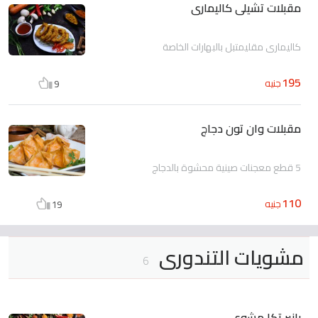
مقبلات تشيلى كاليمارى
كاليماري مقليمتبل بالبهارات الخاصة
195
جنيه
9
مقبلات وان تون دجاج
5 قطع معجنات صينية محشوة بالدجاج
110
جنيه
19
مشويات التندورى
6
بانير تكا مشوي