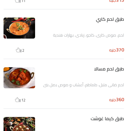
جنيه
11
طبق لحم كاري
لحم، صوص كاري، كاجو، زبادي، بهارات هندية
370
جنيه
2
طبق لحم مسالا
لحم ضانى متبل، طماطم، أعشاب و صوص بصل بني
360
جنيه
12
طبق كيما غوشت