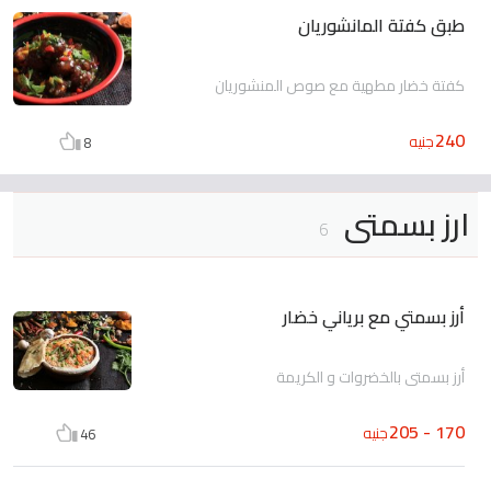
طبق كفتة المانشوريان
كفتة خضار مطهية مع صوص المنشوريان
240
جنيه
8
ارز بسمتى
6
أرز بسمتي مع برياني خضار
أرز بسمتي بالخضروات و الكريمة
170 - 205
جنيه
46