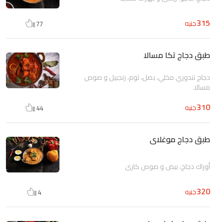
315
جنيه
77
طبق دجاج تكا مسالا
دجاج تندوري مخلي، بصل، ثوم، زنجبيل و صوص
مسالا
310
جنيه
44
طبق دجاج موغلاى
أوراك دجاج، بيض و صوص كاري
320
جنيه
4