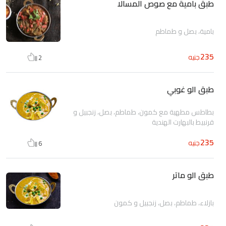
طبق بامية مع صوص المسالا
بامية، بصل و طماطم
235
جنيه
2
طبق الو غوبي
بطاطس مطهية مع كمون، طماطم، بصل، زنجبيل و
قرنبيط بالبهارت الهندية
235
جنيه
6
طبق الو ماتر
بازلاء، طماطم، بصل، زنجبيل و كمون