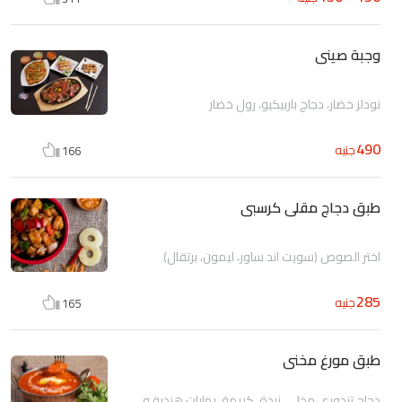
وجبة صينى
نودلز خضار، دجاج باربيكيو، رول خضار
490
جنيه
166
طبق دجاج مقلى كرسبى
اختر الصوص (سويت اند ساور، ليمون، برتقال)
285
جنيه
165
طبق مورغ مخنى
دجاج تندوري مخلي، زبدة، كريمة، بهارات هندية و