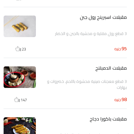
مقبلات اسبرينج رول جبن
3 قطع رول مقلية و محشية بالجبن و الخضار
95
جنيه
23
مقبلات الدمبلنج
3 قطع معجنات صينية محشوة باللحم، خضروات و
بهارات
98
جنيه
147
مقبلات باكورا دجاج