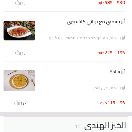
530 - 585
جنيه
13
أرز بسمتي مع برياني كاشميرى
أرز بسمتي مع فواكه مجففة، مكسرات و كاجو
195 - 225
جنيه
13
أرز سادة
أرز بسمتي علي البخار
95 - 115
جنيه
127
الخبز الهندى
10