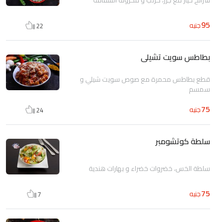
95
جنيه
22
بطاطس سويت تشيلى
قطع بطاطس محمرة مع صوص سويت شيلي و
سمسم
75
جنيه
24
سلطة كوتشومبر
سلطة الخس، خضروات خضراء و بهارات هندية
75
جنيه
7