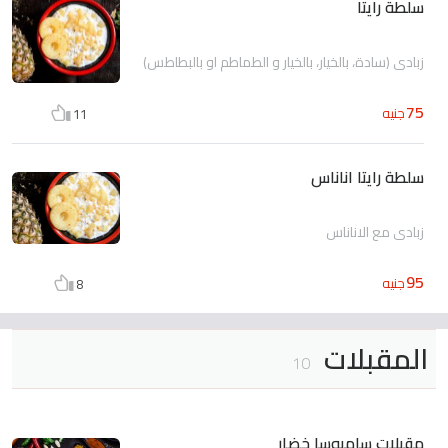
سلطة رايتا
زبادي (سادة، بالخيار، بالخيار و الطماطم او بالبطاطس)
75
جنيه
11
سلطة رايتا اناناس
زبادي مع الاناناس
95
جنيه
8
المقبلات
10
مقبلات سامبوسا خضار