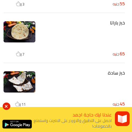
55
جنيه
3
خبز باراتا
65
جنيه
7
خبز سادة
45
جنيه
11
عندنا ليك حاجة اجمد
احصل على التطبيق والاوردر على الانترنت واستمتع
الاطباق الصينية
بالخصومات!
14