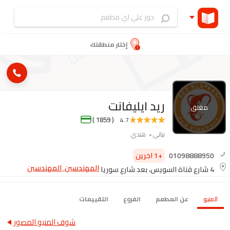
إختار منطقتك
ريد ايليفانت
مغلق
( 1859 )
4.7
نباتي
هندي
01098888950
+1 اخرين
المهندسين, المهندسين
4 شارع قناة السويس، بعد شارع سوريا
المنيو
عن المطعم
الفروع
التقييمات
شوف المنيو المصور