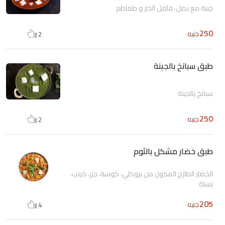
جبنة مع بصل، فلفل الحار و طماطم
250
جنيه
2
طبق سبانخ بالجبنة
سبانخ بالجبنة
250
جنيه
2
طبق خضار مشكل بالثوم
الخضار الطازج المكون من بروكلي، كوسة، جزر، كرنب،
بسلة
205
جنيه
4