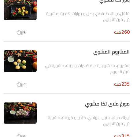
فلفل، جبنة، طماطم، بصل و بهارات هندية، مشوية
في فرن تندوري
260
جنيه
9
المشروم المشوى
مشروم، محشو بازلاء، مكسرات و جبنة، مشوية في
فرن تندوري
235
جنيه
4
مورغ ملاى تكا مشوي
اوراك دجاج، متبل بالزبادي، كاجو و كريمة، مشوية
في فرن تندوري
315
جنيه
6