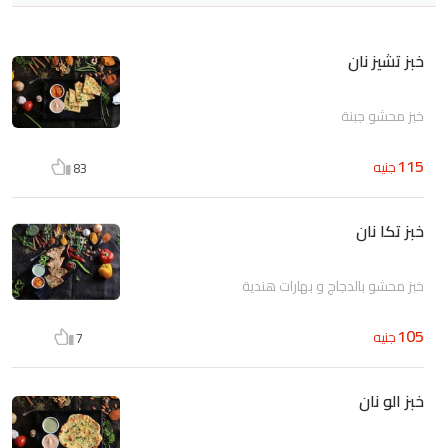
خبز تشيز نان
خبز محشو جبنة
115
جنيه
83
خبز تكا نان
خبز محشو بالدجاج و بهارات هندية
105
جنيه
7
خبز الو نان