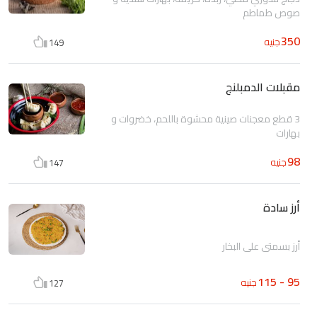
صوص طماطم
350
جنيه
149
مقبلات الدمبلنج
3 قطع معجنات صينية محشوة باللحم، خضروات و
بهارات
98
جنيه
147
أرز سادة
أرز بسمتي علي البخار
95 - 115
جنيه
127