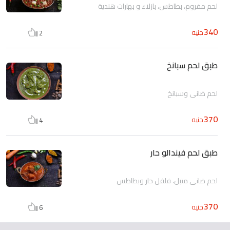
لحم مفروم، بطاطس، بازلاء و بهارات هندية
340
جنيه
2
طبق لحم سبانخ
لحم ضانى وسبانخ
370
جنيه
4
طبق لحم فيندالو حار
لحم ضانى متبل، فلفل حار وبطاطس
370
جنيه
6