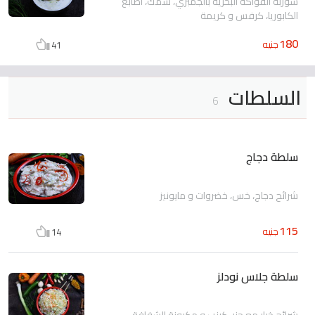
شوربة الفواكه البحرية بالجمبري، سمك، اصابع
الكابوريا، كرفس و كريمة
180
جنيه
41
السلطات
6
سلطة دجاج
شرائح دجاج، خس، خضروات و مايونيز
115
جنيه
14
سلطة جلاس نودلز
شرائح خيار مع جزر، كرنب و مكرونة الشفافة