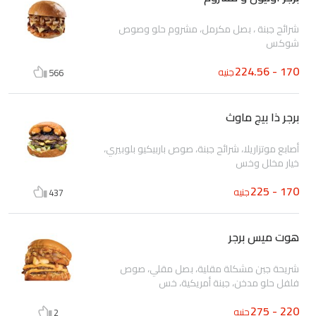
شرائح جبنة ، بصل مكرمل، مشروم حلو وصوص
شوكس
170 - 224.56
جنيه
566
برجر ذا بيج ماوث
أصابع موتزاريلا، شرائح جبنة، صوص باربيكيو بلوبيري،
خيار مخلل وخس
170 - 225
جنيه
437
هوت ميس برجر
شريحة جبن مشكلة مقلية، بصل مقلي، صوص
فلفل حلو مدخن، جبنة أمريكية، خس
220 - 275
جنيه
2