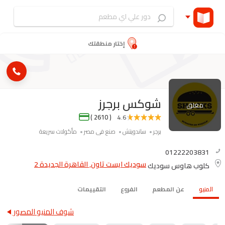
إختار منطقتك
شوكس برجرز
مغلق
( 2610 )
4.6
برجر
ساندويتش
صنع فى مصر
مأكولات سريعة
01222203831
سوديك ايست تاون, القاهرة الجديدة 2
كلوب هاوس سوديك
المنيو
عن المطعم
الفروع
التقييمات
شوف المنيو المصور