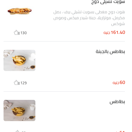
سويت تشيلى دوج
هوت دوج مغطى بسويت تشيلي بيف ، بصل
مكرمل، موتزاريلا، جبنة شيدر ميكس وصوص
شوكس
161.40
جنيه
130
بطاطس بالجبنة
60
جنيه
129
بطاطس