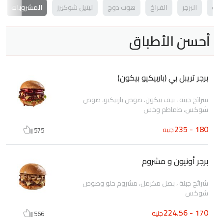
ات
البرجر
الفراخ
هوت دوج
ليتيل شوكيرز
المشروبات
أحسن الأطباق
برجر تريبل بي (باربيكيو بيكون)
شرائح جبنة ، بيف بيكون، صوص باربيكيو، صوص
شوكس، طماطم وخس
180 - 235
جنيه
575
برجر أونيون و مشروم
شرائح جبنة ، بصل مكرمل، مشروم حلو وصوص
شوكس
170 - 224.56
جنيه
566