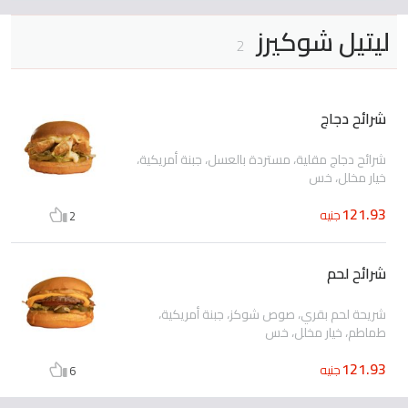
ليتيل شوكيرز
2
شرائح دجاج
شرائح دجاج مقلية، مستردة بالعسل، جبنة أمريكية،
خيار مخلل، خس
121.93
جنيه
2
شرائح لحم
شريحة لحم بقري، صوص شوكز، جبنة أمريكية،
طماطم، خيار مخلل، خس
121.93
جنيه
6