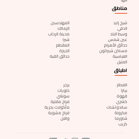
مناطق
شيخ زايد
المهندسين
الدقي
الزمالك
وسط البلد
مدينة الرحاب
عين شمس
شبرا
حدائق الأهرام
المقطم
مساكن شيراتون
الجيزة
العباسية
حدائق القبة
المنيل
اطباق
الفطار
برجر
بيتزا
حلويات
قهوة
سوشي
كشري
فراخ مقلية
ساندوتشات
مأكولات بحرية
مكرونة
فراخ مشوية
شاورما
وافل
كريب