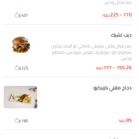
خيار مخلل وخس
170 - 225
جنيه
437
ديب تشيك
صدر فراخ مقلى مغطى بالتركى او البيف بيكون ،
مشروم حلو، موتزاريلا، صوص شوكس، طماطم
وخس
155.26 - 177
جنيه
225
دجاج مقلي باربيكيو
95
جنيه
180