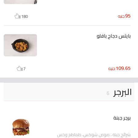
95
جنيه
180
بايتس دجاج بافلو
109.65
جنيه
7
البرجر
6
برجر جبنة
شرائح جبنة ، صوص شوكس، طماطم وخس