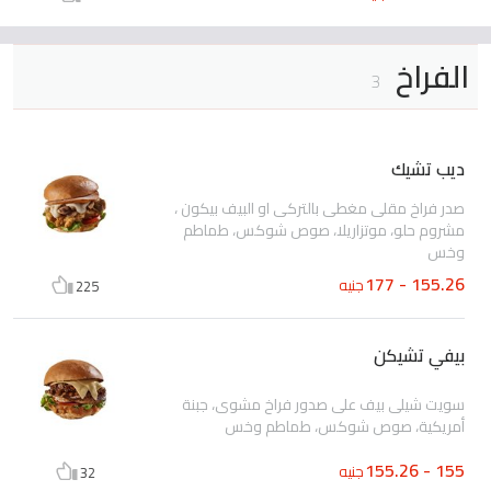
الفراخ
3
ديب تشيك
صدر فراخ مقلى مغطى بالتركى او البيف بيكون ،
مشروم حلو، موتزاريلا، صوص شوكس، طماطم
وخس
155.26 - 177
جنيه
225
بيفي تشيكن
سويت شيلى بيف على صدور فراخ مشوى، جبنة
أمريكية، صوص شوكس، طماطم وخس
155 - 155.26
جنيه
32