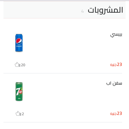
المشروبات
4
بيبسي
23
جنيه
20
سفن اب
23
جنيه
2