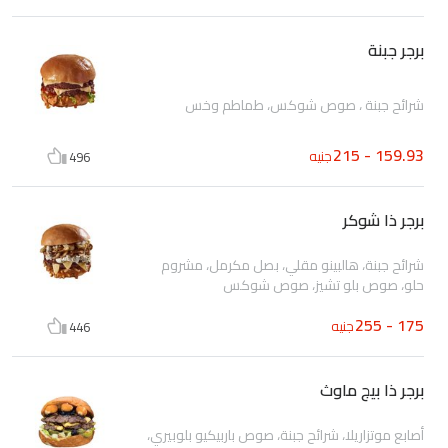
برجر جبنة
شرائح جبنة ، صوص شوكس، طماطم وخس
159.93 - 215
جنيه
496
برجر ذا شوكر
شرائح جبنة، هالبينو مقلي، بصل مكرمل، مشروم
حلو، صوص بلو تشيز، صوص شوكس
175 - 255
جنيه
446
برجر ذا بيج ماوث
أصابع موتزاريلا، شرائح جبنة، صوص باربيكيو بلوبيري،