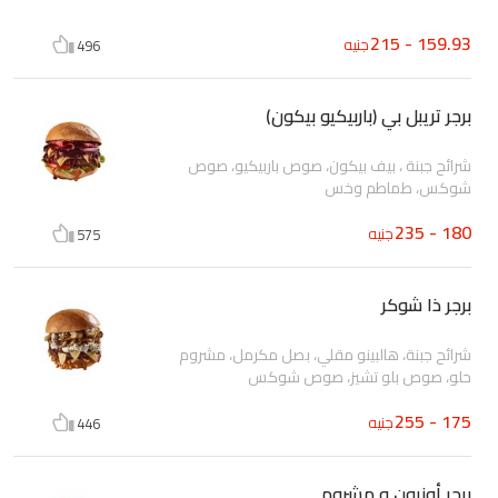
159.93 - 215
جنيه
496
برجر تريبل بي (باربيكيو بيكون)
شرائح جبنة ، بيف بيكون، صوص باربيكيو، صوص
شوكس، طماطم وخس
180 - 235
جنيه
575
برجر ذا شوكر
شرائح جبنة، هالبينو مقلي، بصل مكرمل، مشروم
حلو، صوص بلو تشيز، صوص شوكس
175 - 255
جنيه
446
برجر أونيون و مشروم