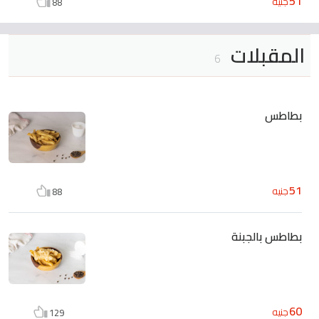
51
جنيه
88
المقبلات
6
بطاطس
51
جنيه
88
بطاطس بالجبنة
60
جنيه
129