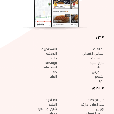
مدن
القاهرة
الاسكندرية
الساحل الشمالي
الغردقة
المنصورة
طنطا
شرم الشيخ
بورسعيد
دمياط
اسماعيلية
السويس
دهب
الفيوم
المنيا
بنها
مناطق
حى الجامعه
المشاية
عبد السلام عارف
الجلاء
توريل
شارع بورسعيد
سعد الشربيني
جديله