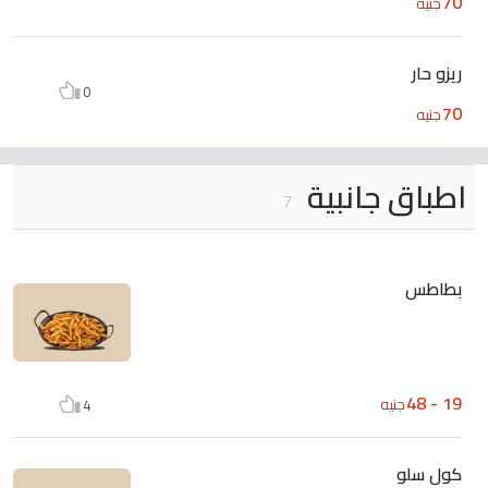
70
جنيه
ريزو حار
0
70
جنيه
اطباق جانبية
7
بطاطس
19 - 48
جنيه
4
كول سلو