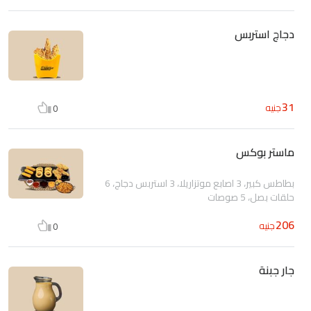
دجاج استربس
31
جنيه
0
ماستر بوكس
بطاطس كبير، 3 اصابع موتزاريلا، 3 استربس دجاج، 6
حلقات بصل، 5 صوصات
206
جنيه
0
جار جبنة