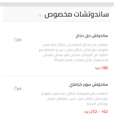
ساندوتشات مخصوص
8
ساندوتش دبل دجاج
0
طبقتين من الدجاج المقرمش، شرائح جبنة شيدر،
مايونيز، خيار مخلل، شرائح بصل، خس و طماطم مع
اختيارك من أمريكان، تشيكن فاير، تيستي تشيكن،
الاسموكد، رانش افيكت، مستر تشيكانا
180
جنيه
ساندونش سوبر كرانشي
0
2طبقة دجاج مقرمشة، شرائح جبنة شيدر، مايونيز،
خيار مخلل، شرائح بصل، خس، طماطم، صوص
بروكلين المميز
162 - 232
جنيه