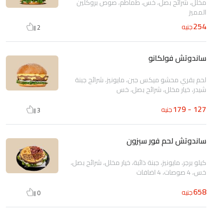
مخلل، شرائح بصل، خس، طماطم، صوص بروكلين
المميز
254
جنيه
2
ساندوتش فولكانو
لحم بقري محشو ميكس جبن، مايونيز، شرائح جبنة
شيدر، خيار مخلل، شرائح بصل، خس
127 - 179
جنيه
3
ساندوتش لحم فور سيزون
كيلو برجر، مايونيز، جبنة ذائبة، خيار مخلل، شرائح بصل،
خس، 4 صوصات، 4 اضافات
658
جنيه
0