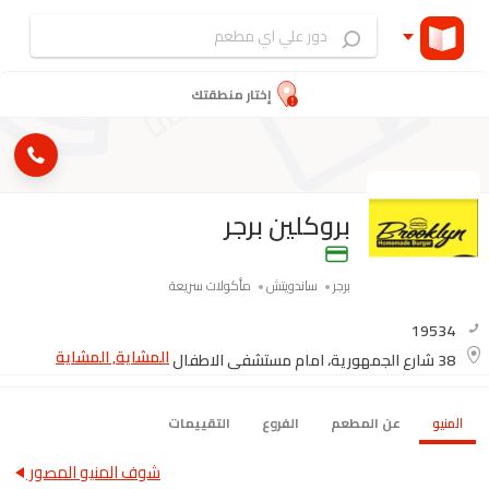
إختار منطقتك
بروكلين برجر
برجر
ساندويتش
مأكولات سريعة
19534
المشاية, المشاية
38 شارع الجمهورية، امام مستشفي الاطفال
المنيو
عن المطعم
الفروع
التقييمات
شوف المنيو المصور