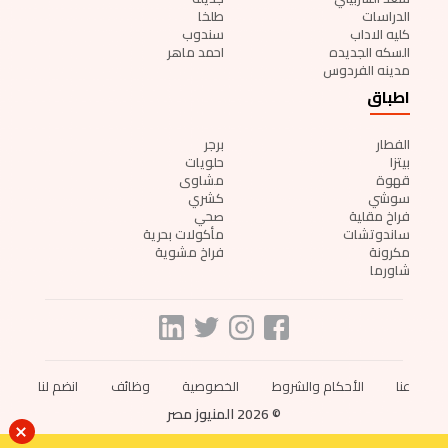
الدراسات
طلخا
كليه الاداب
سندوب
السكه الجديده
احمد ماهر
مدينه الفردوس
اطباق
الفطار
برجر
بيتزا
حلويات
قهوة
مشاوى
سوشي
كشري
فراخ مقلية
صحي
ساندوتشات
مأكولات بحرية
مكرونة
فراخ مشوية
شاورما
عنا
الأحكام والشروط
الخصوصية
وظائف
انضم لنا
© 2026 المنيوز مصر