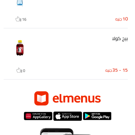
10
جنيه
16
بيج كولا
15 - 35
جنيه
0