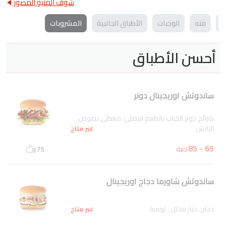
شوف المنيو المصور
ل
فته
الوجبات
الأطباق الجانبية
المشروبات
أحسن الأطباق
ساندوتش اوريجينال دونر
شرائح دونر الكباب بالطعم الاصلى، مغطى بصوص
الرانش
غير متاح
65 - 85
جنيه
75
ساندوتش شاورما دجاج اوريجينال
دجاج، خيار مخلل ، ثومية
غير متاح