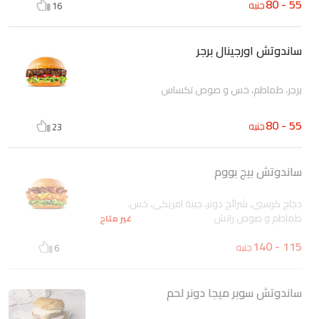
55 - 80
جنيه
16
ساندوتش اورجينال برجر
برجر، طماطم، خس و صوص تكساس
55 - 80
جنيه
23
ساندوتش بيج بووم
دجاج كرسبى، شرائح دونر، جبنة امريكى، خس،
طماطم و صوص رانش
غير متاح
115 - 140
جنيه
6
ساندوتش سوبر ميجا دونر لحم