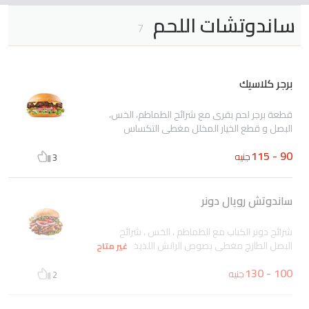
ساندوتشات اللحم
7
برجر كلاسيك
قطعة برجر لحم بقرى مع شرائح الطماطم، الخس،
البصل و قطع الخيار المخلل مغطى التكساس
90 - 115
جنيه
3
ساندوتش رويال دونر
شرائح دونر الكباب مع الطماطم ، الخس ، شرائح
البصل الطازج مغطى بصوص الرانش اللذيذ
غير متاح
100 - 130
جنيه
2