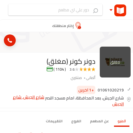
إختار منطقتك
دونر كونر (مغلق)
مغلق
( 1104 )
3.6
ألماني
مشاوي
01061020219
+1 اخرين
شارع الجيش, شارع
شارع الجيش، بعد المحافظة، امام مسجد النصر
الجيش
المنيو
عن المطعم
الفروع
التقييمات