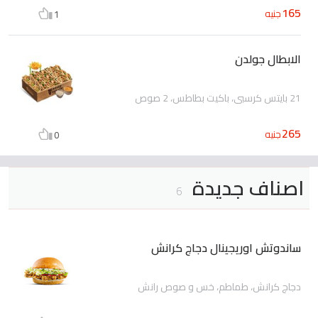
165
جنيه
1
الابطال جولدن
21 بايتس كرسبي، باكيت بطاطس، 2 صوص
265
جنيه
0
اصناف جديدة
6
ساندوتش اوريجينال دجاج كرانش
دجاج كرانش، طماطم، خس و صوص رانش