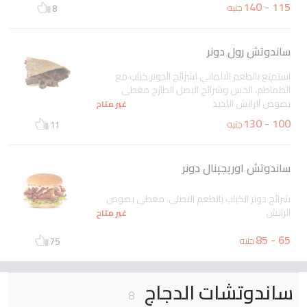
115 - 140
جنيه
8
ساندوتش رول دونر
استمتع بالطعم الالماني لشرائح الدونر كباب مع
الطماطم، الخس وشرائح البصل الطازج مغطى
بصوص الرانش اللذيذ
غير متاح
100 - 130
جنيه
11
ساندوتش اوريجينال دونر
شرائح دونر الكباب بالطعم الاصلى، مغطى بصوص
الرانش
غير متاح
65 - 85
جنيه
75
ساندوتشات الدجاج
8