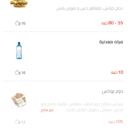
دجاج كرانش، طماطم، خس و صوص رانش
55 - 80
جنيه
16
مياه معدنية
10
جنيه
16
دونر بوكس
ميكس شرائح دونر الكباب، بطاطس مقلية، تقدم مع
الخس، مغطى بصوص الرانش اللذيذ
غير متاح
105
جنيه
12