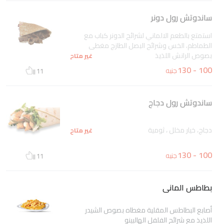
ساندوتش رول دونر
استمتع بالطعم الالماني لشرائح الدونر كباب مع
الطماطم، الخس وشرائح البصل الطازج مغطى
بصوص الرانش اللذيذ
غير متاح
100 - 130
جنيه
11
ساندوتش رول دجاج
دجاج، خيار مخلل ، ثومية
غير متاح
100 - 130
جنيه
11
بطاطس المانى
أصابع البطاطس المقلية مغطاه بصوص الشيدر
اللذيذ مع شرائح الفلفل الهالبينو