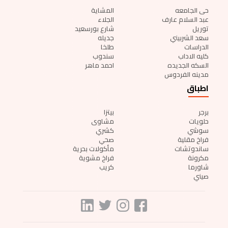
حى الجامعه
المشاية
عبد السلام عارف
الجلاء
توريل
شارع بورسعيد
سعد الشربيني
جديله
الدراسات
طلخا
كليه الاداب
سندوب
السكه الجديده
احمد ماهر
مدينه الفردوس
اطباق
برجر
بيتزا
حلويات
مشاوى
سوشي
كشري
فراخ مقلية
صحي
ساندوتشات
مأكولات بحرية
مكرونة
فراخ مشوية
شاورما
كريب
صيني