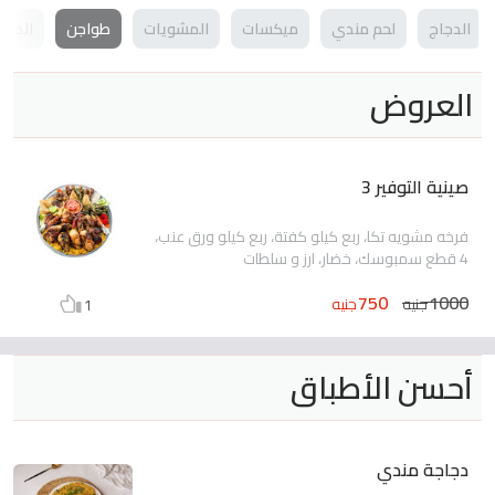
الدجاج
لحم مندي
ميكسات
المشويات
طواجن
الصوا
العروض
صينية التوفير 3
فرخه مشويه تكا، ربع كيلو كفتة، ربع كيلو ورق عنب،
4 قطع سمبوسك، خضار، ارز و سلطات
750
1000
جنيه
جنيه
1
أحسن الأطباق
دجاجة مندي