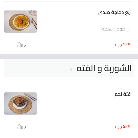
ربع دجاجة مندي
ارز، صوص، سلطة
125
جنيه
5
الشوربة و الفته
9
فتة لحم
425
جنيه
0