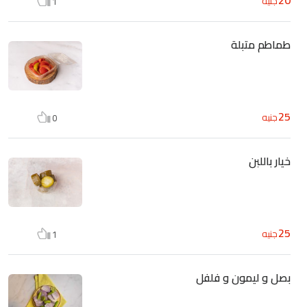
جنيه
1
طماطم متبلة
25
جنيه
0
خيار باللبن
25
جنيه
1
بصل و ليمون و فلفل