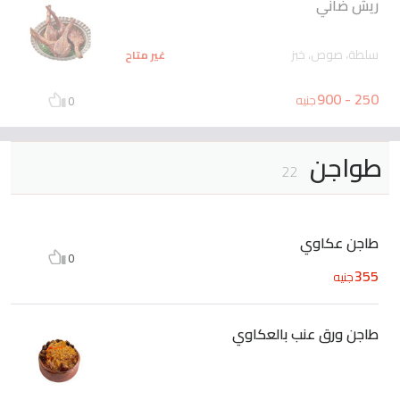
ريش ضاني
سلطة، صوص، خبز
غير متاح
250 - 900
جنيه
0
طواجن
22
طاجن عكاوي
0
355
جنيه
طاجن ورق عنب بالعكاوي