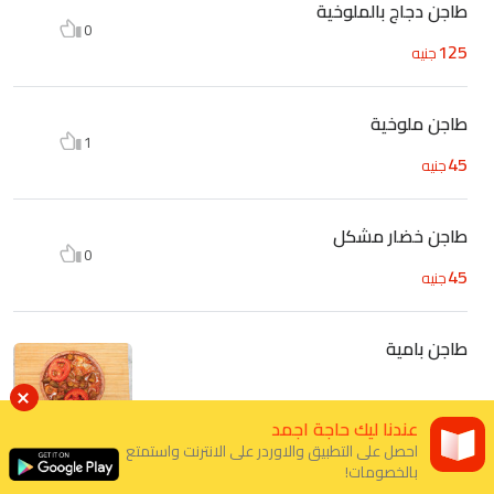
طاجن دجاج بالملوخية
0
125
جنيه
طاجن ملوخية
1
45
جنيه
طاجن خضار مشكل
0
45
جنيه
طاجن بامية
عندنا ليك حاجة اجمد
احصل على التطبيق والاوردر على الانترنت واستمتع
45
جنيه
0
بالخصومات!