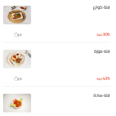
فتة كوارع
305
جنيه
0
فته موزة
435
جنيه
0
فته سادة