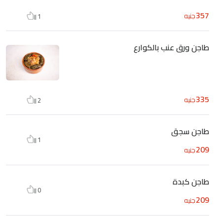
357
جنيه
1
طاجن ورق عنب بالكوارع
335
جنيه
2
طاجن سجق
1
209
جنيه
طاجن كبدة
0
209
جنيه