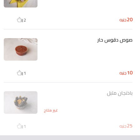
20
جنيه
2
صوص دقوس حار
10
جنيه
1
باذنجان متبل
غير متاح
25
جنيه
1