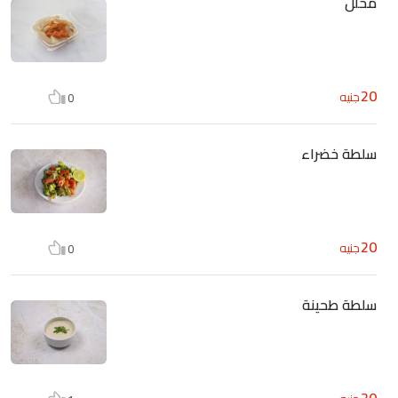
مخلل
20
جنيه
0
سلطة خضراء
20
جنيه
0
سلطة طحينة
20