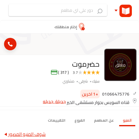
إختار منطقتك
حضرموت
مغلق
( 317 )
3.7
ستيك
شرقي
مشاوي
01066475776
+1 اخرين
جديلة, جديله
قناه السويس بجوار مستشفي الخير
المنيو
عن المطعم
الفروع
التقييمات
شوف المنيو المصور