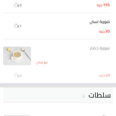
155
جنيه
0
شوربة لسان
1
30
جنيه
شوربة خضار
غير متاح
49
جنيه
0
سلطات
8