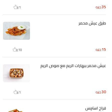
35
جنيه
1
طبق عيش محمر
15
جنيه
10
عيش محمر ببهارات الريم مع صوص الريم
30
جنيه
1
فراخ استربس