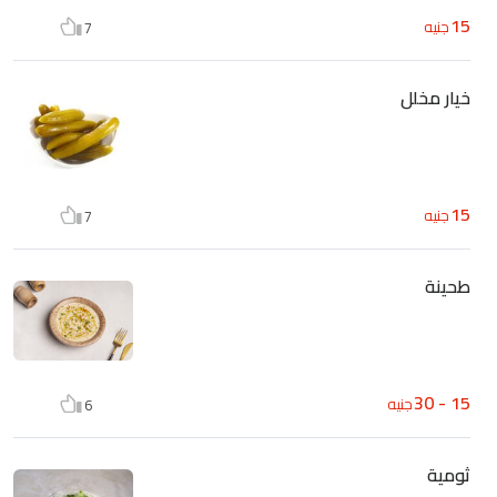
15
جنيه
7
خيار مخلل
15
جنيه
7
طحينة
15 - 30
جنيه
6
ثومية