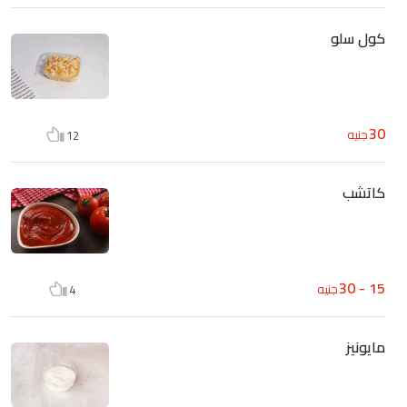
كول سلو
30
جنيه
12
كاتشب
15 - 30
جنيه
4
مايونيز