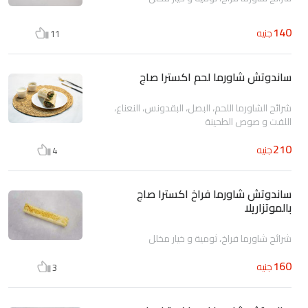
140
جنيه
11
ساندوتش شاورما لحم اكسترا صاج
شرائح الشاورما اللحم، البصل، البقدونس، النعناع،
اللفت و صوص الطحينة
210
جنيه
4
ساندوتش شاورما فراخ اكسترا صاج
بالموتزاريلا
شرائح شاورما فراخ، ثومية و خيار مخلل
160
جنيه
3