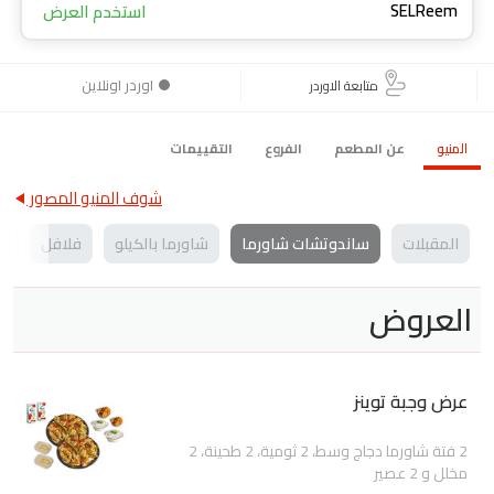
SELReem
استخدم العرض
اوردر اونلاين
متابعة الاوردر
المنيو
عن المطعم
الفروع
التقييمات
شوف المنيو المصور
المقبلات
ساندوتشات شاورما
شاورما بالكيلو
فلافل
ال
العروض
عرض وجبة توينز
2 فتة شاورما دجاج وسط، 2 ثومية، 2 طحينة، 2
مخلل و 2 عصير