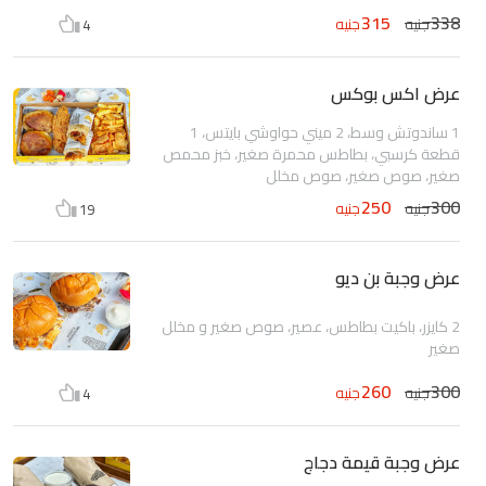
315
338
جنيه
جنيه
4
عرض اكس بوكس
1 ساندوتش وسط، 2 ميني حواوشي بايتس، 1
قطعة كرسبي، بطاطس محمرة صغير، خبز محمص
صغير، صوص صغير، صوص مخلل
250
300
جنيه
جنيه
19
عرض وجبة بن ديو
2 كايزر، باكيت بطاطس، عصير، صوص صغير و مخلل
صغير
260
300
جنيه
جنيه
4
عرض وجبة قيمة دجاج