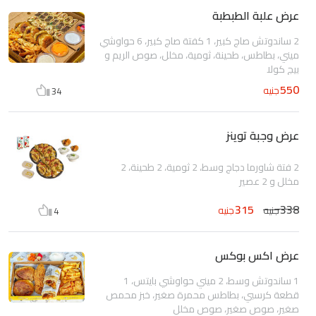
عرض علبة الطبطبة
2 ساندوتش صاج كبير، 1 كفتة صاج كبير، 6 حواوشي
ميني، بطاطس، طحينة، ثومية، مخلل، صوص الريم و
بيج كولا
550
جنيه
34
عرض وجبة توينز
2 فتة شاورما دجاج وسط، 2 ثومية، 2 طحينة، 2
مخلل و 2 عصير
315
338
جنيه
جنيه
4
عرض اكس بوكس
1 ساندوتش وسط، 2 ميني حواوشي بايتس، 1
قطعة كرسبي، بطاطس محمرة صغير، خبز محمص
صغير، صوص صغير، صوص مخلل