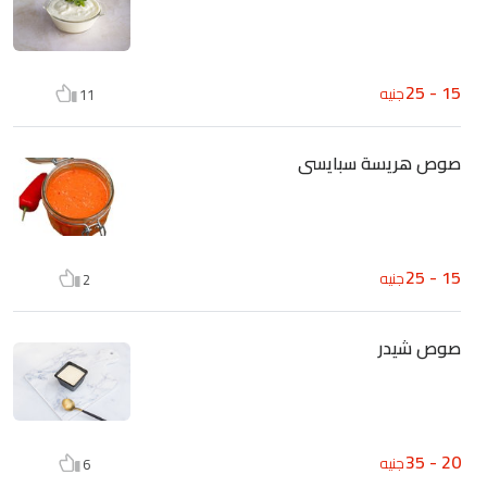
15 - 25
جنيه
11
صوص هريسة سبايسى
15 - 25
جنيه
2
صوص شيدر
20 - 35
جنيه
6