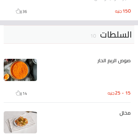
150
جنيه
36
السلطات
10
صوص الريم الحار
15 - 25
جنيه
14
مخلل