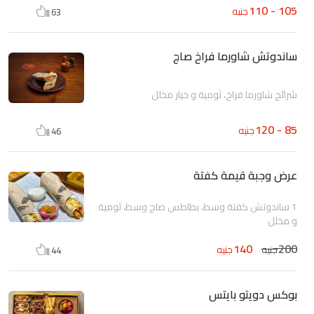
105 - 110
جنيه
63
ساندوتش شاورما فراخ صاج
شرائح شاورما فراخ، ثومية و خيار مخلل
85 - 120
جنيه
46
عرض وجبة قيمة كفتة
1 ساندوتش كفتة وسط، بطاطس صاج وسط، ثومية
و مخلل
140
200
جنيه
جنيه
44
بوكس دويتو بايتس