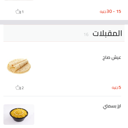
15 - 30
جنيه
1
المقبلات
16
عيش صاج
5
جنيه
2
ارز بسمتي