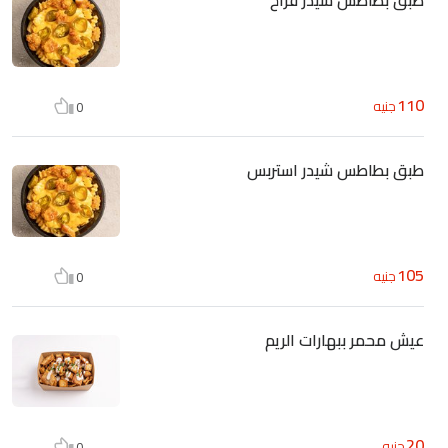
110
جنيه
0
طبق بطاطس شيدر استربس
105
جنيه
0
عيش محمر ببهارات الريم
20
جنيه
0