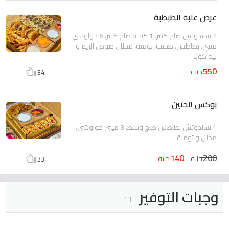
عرض علبة الطبطبة
2 ساندوتش صاج كبير، 1 كفتة صاج كبير، 6 حواوشي
ميني، بطاطس، طحينة، ثومية، مخلل، صوص الريم و
بيج كولا
550
جنيه
34
بوكس الحنين
1 ساندوتش بطاطس صاج وسط، 3 ميني حواوشي،
مخلل و ثومية
140
200
جنيه
جنيه
33
وجبات التوفير
11