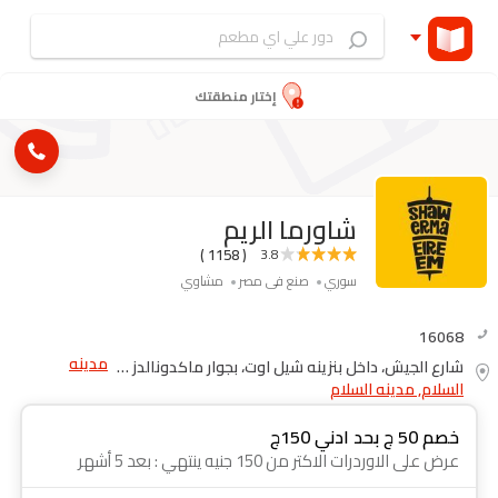
إختار منطقتك
شاورما الريم
( 1158 )
3.8
سوري
صنع فى مصر
مشاوي
16068
مدينه
شارع الجيش، داخل بنزينه شيل اوت، بجوار ماكدونالدز وكشرى التحرير
السلام, مدينه السلام
خصم 50 ج بحد ادني 150ج
عرض على الاوردرات الاكتر من 150 جنيه ينتهي : بعد 5 أشهر