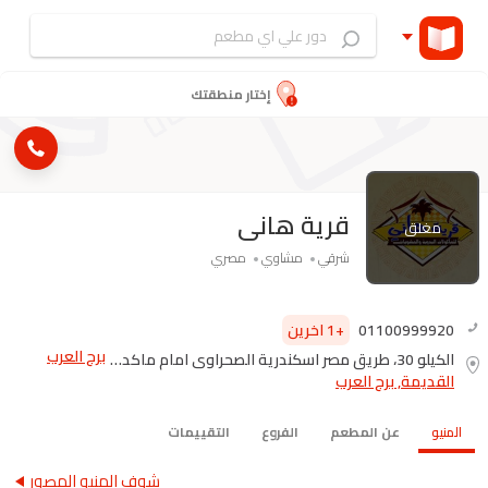
إختار منطقتك
قرية هانى
مغلق
شرقي
مشاوي
مصري
01100999920
+1 اخرين
برج العرب
الكيلو 30، طريق مصر اسكندرية الصحراوى امام ماكدونادز
القديمة, برج العرب
المنيو
عن المطعم
الفروع
التقييمات
شوف المنيو المصور