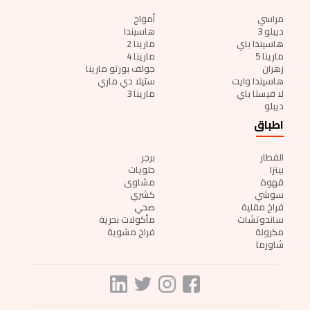
مراسي
أمواج
ديبلو 3
هاسيندا
هاسيندا باي
مارينا 2
مارينا 5
مارينا 4
زهران
جولف بورتو مارينا
هاسيندا وايت
ستيلا دي ماري
لا فيستا باي
مارينا 3
ديبلو
اطباق
الفطار
برجر
بيتزا
حلويات
قهوة
مشاوى
سوشي
كشري
فراخ مقلية
صحي
ساندوتشات
مأكولات بحرية
مكرونة
فراخ مشوية
شاورما