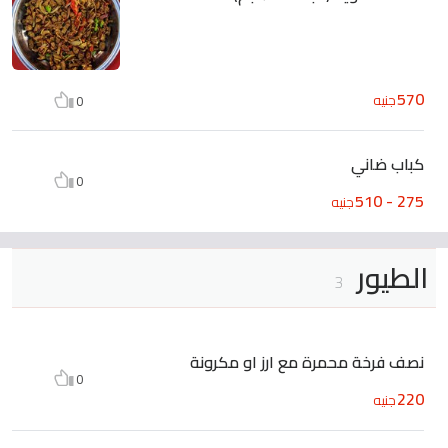
570
جنيه
0
كباب ضاني
0
275 - 510
جنيه
الطيور
3
نصف فرخة محمرة مع ارز او مكرونة
0
220
جنيه