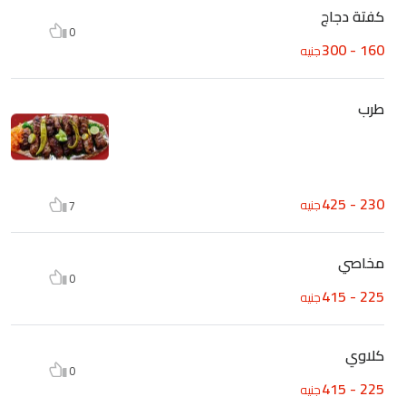
كفتة دجاج
0
160 - 300
جنيه
طرب
230 - 425
جنيه
7
مخاصي
0
225 - 415
جنيه
كلاوي
0
225 - 415
جنيه