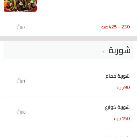
230 - 425
جنيه
7
شوربة
5
شوربة حمام
1
90
جنيه
شوربة كوارع
0
150
جنيه