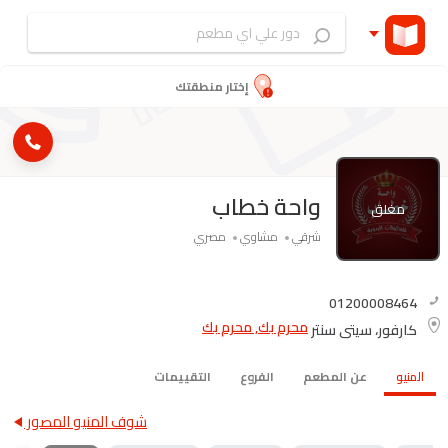
إختار منطقتك
واحة خطاب
مغلق
شرقي
مشاوي
مصري
01200008464
محرم بك, محرم بك
كارفور، سيتى سنتر
المنيو
عن المطعم
الفروع
التقييمات
شوف المنيو المصور