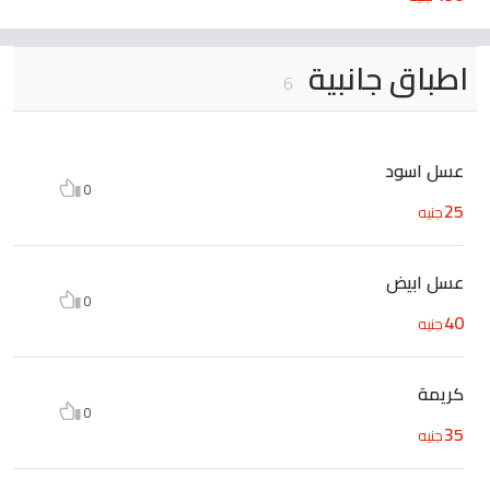
اطباق جانبية
6
عسل اسود
0
25
جنيه
عسل ابيض
0
40
جنيه
كريمة
0
35
جنيه