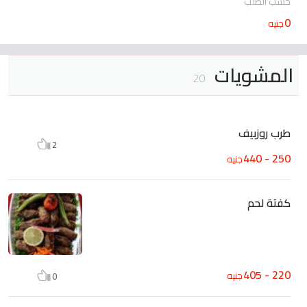
حسب الطلب
0
جنيه
المشويات
20
طرب روزبيف
2
250 - 440
جنيه
كفتة لحم
220 - 405
جنيه
0