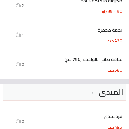
مكرونة مبكبكة ساده
2
50 - 95
جنيه
لحمة محمرة
1
430
جنيه
علافة ضاني بالواحدة (750 جم)
0
580
جنيه
المندي
9
فرد مندى
0
495
جنيه