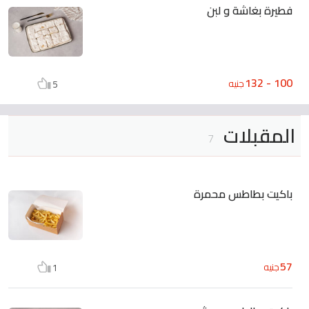
فطيرة بغاشة و لبن
100 - 132
جنيه
5
المقبلات
7
باكيت بطاطس محمرة
57
جنيه
1