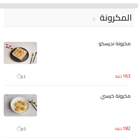
المكرونة
6
مكرونة نجرسكو
163
جنيه
2
مكرونة كرسبي
182
جنيه
0