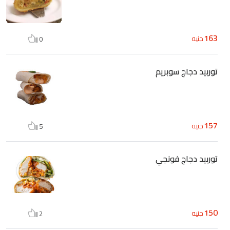
163
جنيه
0
توربيد دجاج سوبريم
157
جنيه
5
توربيد دجاج فونجي
150
جنيه
2