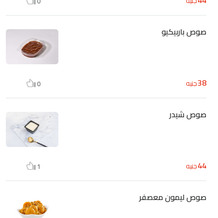
جنيه
0
صوص باربيكيو
38
جنيه
0
صوص شيدر
44
جنيه
1
صوص ليمون معصفر