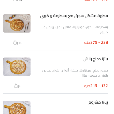
فطيرة مشكل سجق مع بسطرمة و كيري
بسطرمة، سجق، موتزاريلا، فلفل الوان، زيتون و
كيري
238 - 375
جنيه
10
بيتزا دجاج رانش
صدور دجاج، موتزاريلا، فلفل ألوان، زيتون، صوص
رانش و صوص بيتزا
132 - 213
جنيه
6
بيتزا مشروم