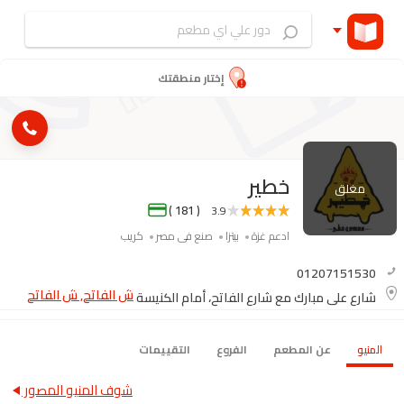
إختار منطقتك
خطير
مغلق
( 181 )
3.9
ادعم غزة
بيتزا
صنع فى مصر
كريب
01207151530
ش الفاتح, ش الفاتح
شارع علي مبارك مع شارع الفاتح، أمام الكنيسة
المنيو
عن المطعم
الفروع
التقييمات
شوف المنيو المصور