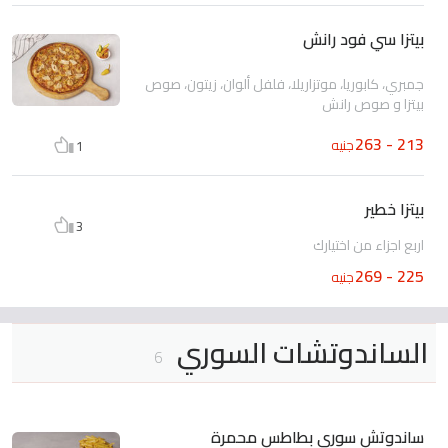
بيتزا سي فود رانش
جمبري، كابوريا، موتزاريلا، فلفل ألوان، زيتون، صوص
بيتزا و صوص رانش
213 - 263
جنيه
1
بيتزا خطير
3
اربع اجزاء من اختيارك
225 - 269
جنيه
الساندوتشات السوري
6
ساندوتش سوري بطاطس محمرة