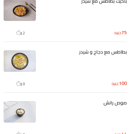
باكيت بطاطس مع شيدر
75
جنيه
2
بطاطس مع دجاج و شيدر
100
جنيه
0
صوص رانش
44