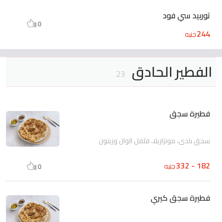
توربيد سي فود
0
244
جنيه
الفطير الحادق
23
فطيرة سجق
سجق بلدى، موتزاريلا، فلفل الوان وزيتون
182 - 332
جنيه
0
فطيرة سجق كيري