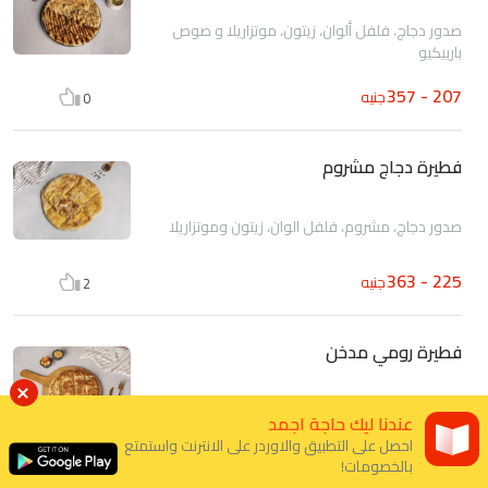
صدور دجاج، فلفل ألوان، زيتون، موتزاريلا و صوص
باربيكيو
207 - 357
جنيه
0
فطيرة دجاج مشروم
صدور دجاج، مشروم، فلفل الوان، زيتون وموتزاريلا
225 - 363
جنيه
2
فطيرة رومي مدخن
رومي مدخن، لحم مدخن، موتزاريلا، فلفل الوان
عندنا ليك حاجة اجمد
وزيتون
احصل على التطبيق والاوردر على الانترنت واستمتع
182 - 307
بالخصومات!
جنيه
0