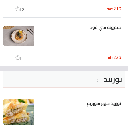
219
جنيه
0
مكرونة سي فود
225
جنيه
1
توربيد
10
توربيد سوبر سوبريم