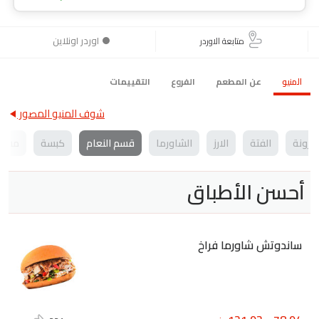
اوردر اونلاين
متابعة الاوردر
المنيو
عن المطعم
الفروع
التقييمات
شوف المنيو المصور
كرونة
الفتة
الارز
الشاورما
قسم النعام
كبسة
مشوي
أحسن الأطباق
ساندوتش شاورما فراخ