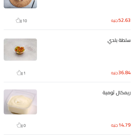
52.63
جنيه
10
سلطة بلدي
36.84
جنيه
1
ريمكال ثومية
14.79
جنيه
0