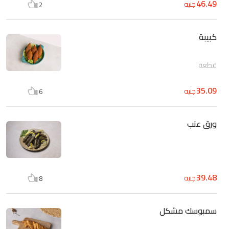
46.49
جنيه
2
كبيبة
قطعة
35.09
جنيه
6
ورق عنب
39.48
جنيه
8
سمبوسك مشكل