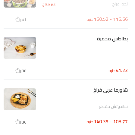
لحم، فراخ
غير متاح
116.66 - 160.52
جنيه
41
بطاطس محمرة
41.23
جنيه
38
شاورما عربى فراخ
ساندوتش مقطع
108.77 - 140.35
جنيه
36