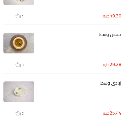
19.30
جنيه
1
حمص وسط
29.28
جنيه
3
زبادى وسط
25.44
جنيه
2