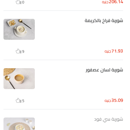
206.14
جنيه
0
شوربة فراخ بالكريمة
71.93
جنيه
9
شوربة لسان عصفور
35.09
جنيه
5
شوربة سي فود