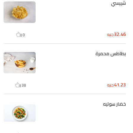
شيبسي
32.46
جنيه
0
بطاطس محمرة
41.23
جنيه
38
خضار سوتيه