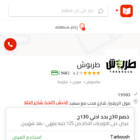
إختار منطقتك
طربوش
( 948 )
4.2
ساندويتش
سوري
شاورما
19583
الجيش (البحر), شارع الحلو
مول الريفيرا، شارع محب مع سعيد
خصم 30ج بحد ادني 130ج
عرض على الاوردرات الاكتر من 125 جنيه ينتهي : بعد شهرين
Tarboush
استخدم العرض