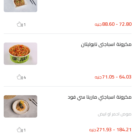
72.80 - 88.60
جنيه
1
مكرونة اسباجتى نابوليتان
64.03 - 71.05
جنيه
4
مكرونة اسباجتي مارينا سي فود
صوص احمر او ابيض
184.21 - 271.93
جنيه
1