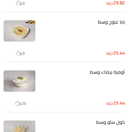
29.82
جنيه
0
بابا غنوج وسط
25.44
جنيه
0
ثومية بيضاء وسط
25.44
جنيه
25
كول سلو وسط