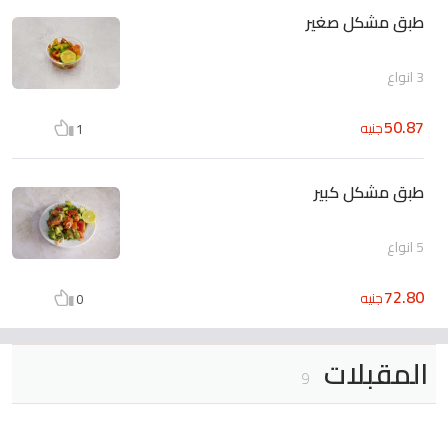
طبق مشكل صغير
3 انواع
50.87
جنيه
1
طبق مشكل كبير
5 انواع
72.80
جنيه
0
المقبلات
9