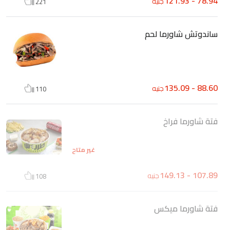
78.94 - 121.93
جنيه
221
ساندوتش شاورما لحم
88.60 - 135.09
جنيه
110
فتة شاورما فراخ
غير متاح
107.89 - 149.13
جنيه
108
فتة شاورما ميكس