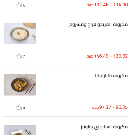
114.90 - 132.46
جنيه
6
مكرونة الفريدو فراخ ومشروم
129.82 - 146.49
جنيه
7
مكرونة بنا ارابياتا
90.35 - 97.37
جنيه
4
مكرونة اسباجيتى بولونيز