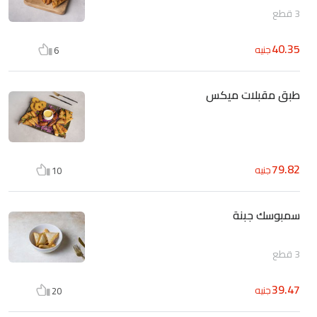
3 قطع
40.35
جنيه
6
طبق مقبلات ميكس
79.82
جنيه
10
سمبوسك جبنة
3 قطع
39.47
جنيه
20