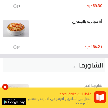
69.30
جنيه
1
أرز صيادية بالجمبري
184.21
جنيه
0
الشاورما
2
شاورما لحم
عندنا ليك حاجة اجمد
احصل على التطبيق والاوردر على الانترنت واستمتع
غير متاح
بالخصومات!