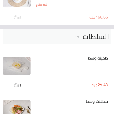
غير متاح
166.66
جنيه
8
السلطات
17
طحينة وسط
25.43
جنيه
1
مخللات وسط