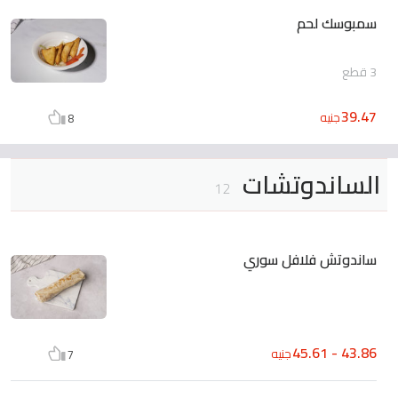
سمبوسك لحم
3 قطع
39.47
جنيه
8
الساندوتشات
12
ساندوتش فلافل سوري
43.86 - 45.61
جنيه
7