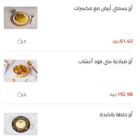
أرز بسمتي أبيض مع مكسرات
61.40
جنيه
5
أرز صيادية سي فود أعشاب
192.98
جنيه
0
أرز خلطة بالكبدة