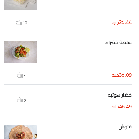
25.44
جنيه
10
سلطة خضراء
35.09
جنيه
3
خضار سوتيه
0
46.49
جنيه
فتوش