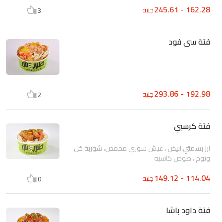
162.28 - 245.61
جنيه
3
فتة سى فود
192.98 - 293.86
جنيه
2
فتة كرسبي
ارز بسمتي ابيض ، عيش سوري محمص، شوربة خل
وتوم ، صوص كاسيه
114.04 - 149.12
جنيه
0
فتة داود باشا