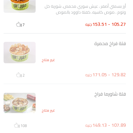
أرز بسمتي أصفر ، عيش سوري محمص، شوربة خل
وتوم ، صوص كاسيه، كفتة داوود بالصوص
105.27 - 153.51
جنيه
7
فتة فراخ محمرة
غير متاح
129.82 - 171.05
جنيه
2
فتة شاورما فراخ
غير متاح
107.89 - 149.13
جنيه
108