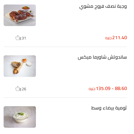
وجبة نصف فروج مشوي
211.40
جنيه
31
ساندوتش شاورما ميكس
88.60 - 135.09
جنيه
26
ثومية بيضاء وسط