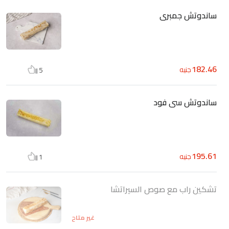
ساندوتش جمبرى
182.46
جنيه
5
ساندوتش سى فود
195.61
جنيه
1
تشكين راب مع صوص السيراتشا
غير متاح