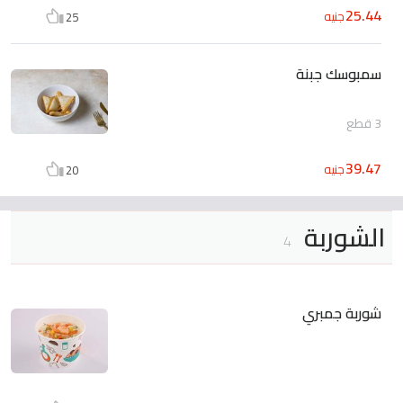
25.44
جنيه
25
سمبوسك جبنة
3 قطع
39.47
جنيه
20
الشوربة
4
شوربة جمبري