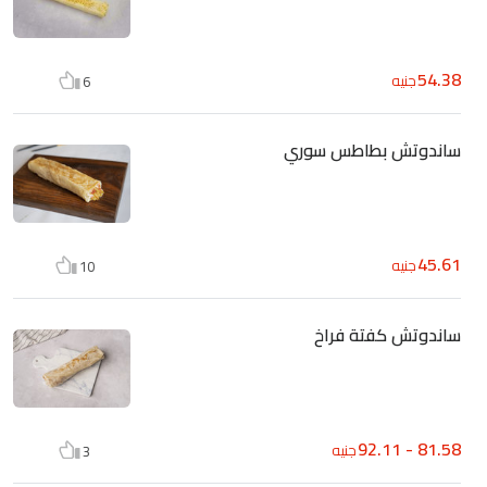
54.38
جنيه
6
ساندوتش بطاطس سوري
45.61
جنيه
10
ساندوتش كفتة فراخ
81.58 - 92.11
جنيه
3