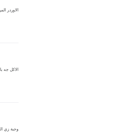
الاوردر ال
الاكل جه با
وجبة زي ال