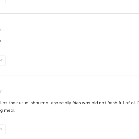
y
0
all as their usual shaurma, especially fries was old not fresh full of oil. 
ng meal.
0