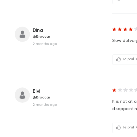
Dina
@Broccar
Slow deliver
2 months ago
Helpful
Elvi
@Broccar
It is not at 
2 months ago
disappointi
Helpful