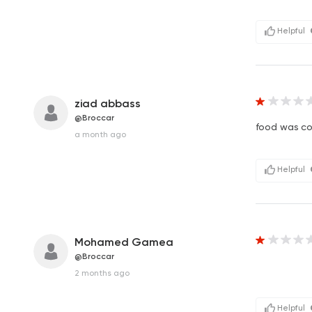
Helpful
ziad abbass
@Broccar
food was co
a month ago
Helpful
Mohamed Gamea
@Broccar
2 months ago
Helpful