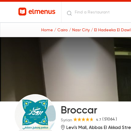
Home
/ Cairo
/ Nasr City
/ El Hadeeka El Daw
Broccar
( 51064 )
4.7
Syrian
Levi's Mall, Abbas El Akkad Str