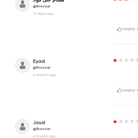
@Broccar
21 days ago
Helpful
Eyad
@Broccar
a month ago
Helpful
Joud
@Broccar
a month ago