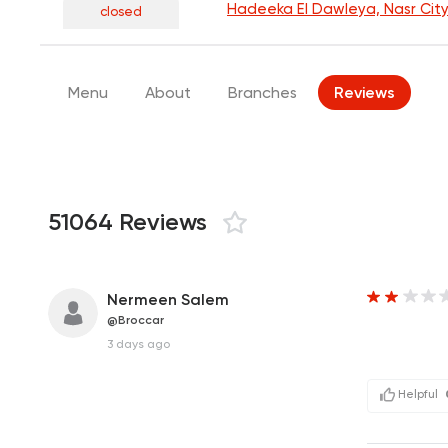
Hadeeka El Dawleya, Nasr Cit
closed
Menu
About
Branches
Reviews
51064 Reviews
Nermeen Salem
@Broccar
3 days ago
Helpful