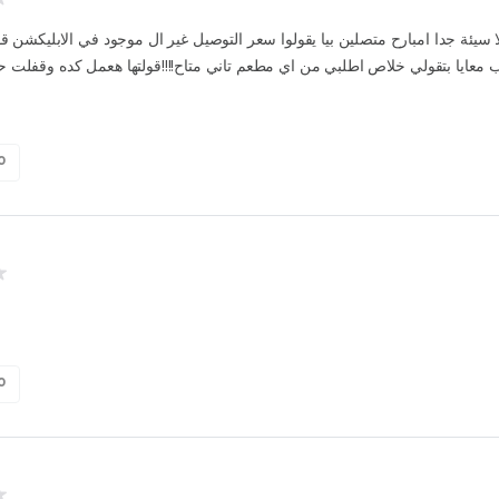
 سيئة جدا امبارح متصلين بيا يقولوا سعر التوصيل غير ال موجود في الابليكشن قول
عايا بتقولي خلاص اطلبي من اي مطعم تاني متاح!!!!قولتها هعمل كده وقفلت ح
0
0