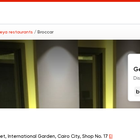
leya restaurants
/ Broccar
Ge
Di
b
eet, International Garden, Cairo City, Shop No. 17
El