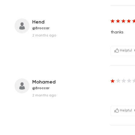
Hend
@Broccar
thanks
2 months ago
Helpful
Mohamed
@Broccar
2 months ago
Helpful