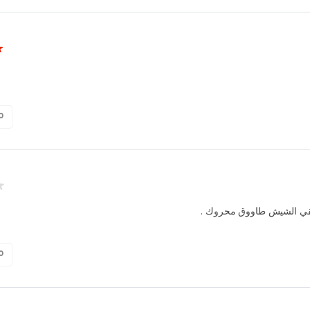
0
يبقي الشيش طاووق محروك
0