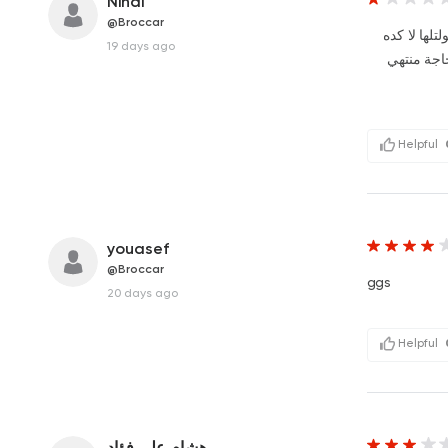
Nihal
@Broccar
تلها لا كده
19 days ago
اجة منتهي
Helpful
youasef
@Broccar
ggs
20 days ago
Helpful
هشام على فؤاد