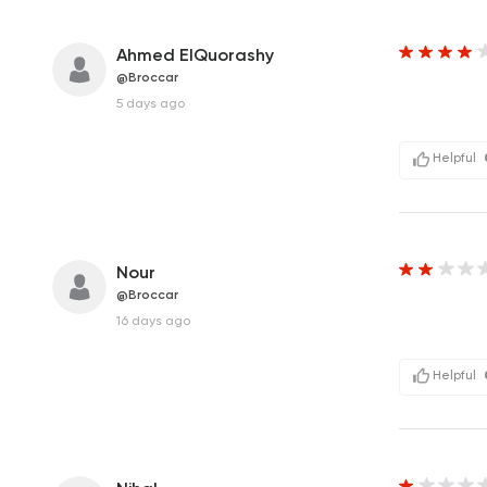
Ahmed ElQuorashy
@Broccar
5 days ago
Helpful
Nour
@Broccar
16 days ago
Helpful