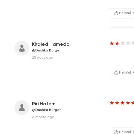
Helpful
Khaled Hamedo
@Dushka Burger
25 days ago
Helpful
Riri Hatem
@Dushka Burger
a month ago
Helpful