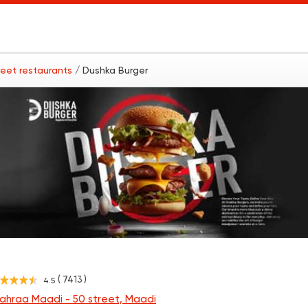
reet restaurants
/ Dushka Burger
( 7413 )
4.5
ahraa Maadi - 50 street, Maadi