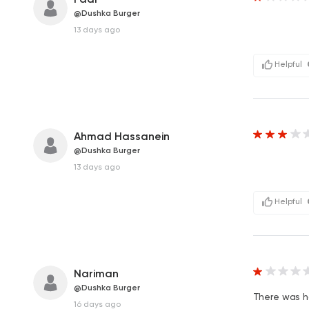
@Dushka Burger
13 days ago
Helpful
Ahmad Hassanein
@Dushka Burger
13 days ago
Helpful
Nariman
@Dushka Burger
There was ha
16 days ago