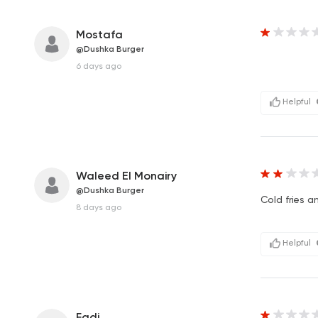
Mostafa
@Dushka Burger
6 days ago
Helpful
Waleed El Monairy
@Dushka Burger
Cold fries a
8 days ago
Helpful
Fadi