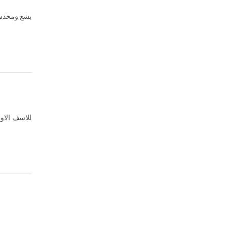
بشع ومحدش 
للاسف الاور