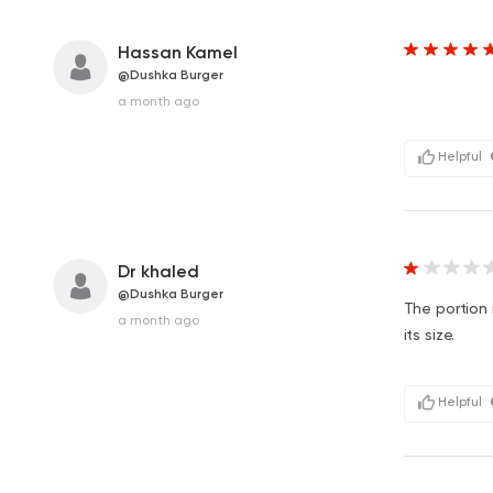
Hassan Kamel
@Dushka Burger
a month ago
Helpful
Dr khaled
@Dushka Burger
The portion 
a month ago
its size.
Helpful