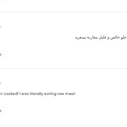
لو خالص و قليل مقارنة بسعره
0
 cooked! I was literally eating raw meat
0