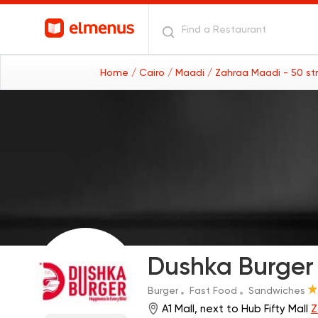
Home
/ Cairo
/ Maadi
/ Zahraa Maadi - 50 st
Dushka Burger
Burger
Fast Food
Sandwiches
A1 Mall, next to Hub Fifty Mall
Z