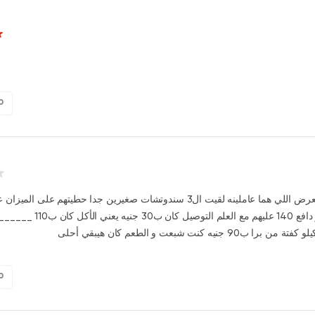
0
انا طلبت العرض اللي هما عاملينه لقيت ال3 سندوتشات صغيرين جدا حطيتهم على ال
جرام و دافع 140 عليهم مع العلم التوصيل كان 
 ب90 جنيه كنت شبعت و الطعم كان هيبقي أحلى
0