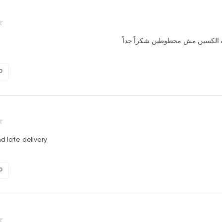
 الكسين مش محطوطين شكراً جداً
0
nd late delivery
0