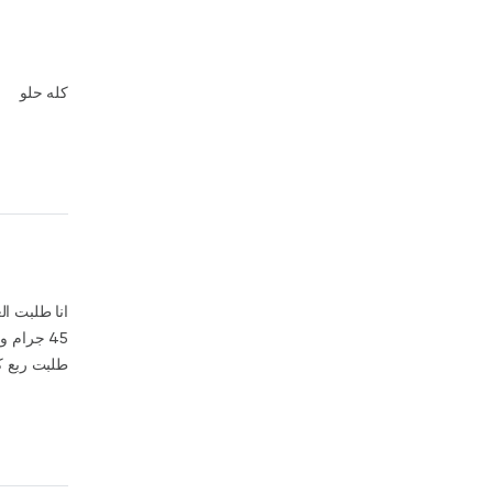
كله حلو
طلبت ربع كيلو كفتة من برا