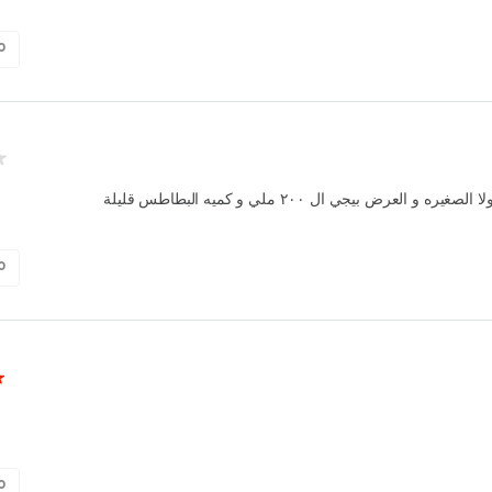
0
يره و العرض بيجي ال ٢٠٠ ملي و كميه البطاطس قليلة
0
0