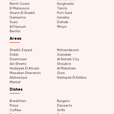
North Coast
Hurghada
El Mansoura
Tanta
Sharm El Sheikh
Port Said
Damietta
Ismailia
Suez
Dahab
Al Fayoum
Minya
Benha
Areas
Sheikh Zayed
Mohandessin
Dokki
Zamalek
Downtown
Al Rehab City
Ain Shams
Shoubra
Hadayek El Ahram
Al Mokatam
Masaken Sheraton
Giza
Abbassiya
Hadayek El Kobba
Manial
Dishes
Breakfast
Burgers
Pizza
Desserts
Coffee
Grills