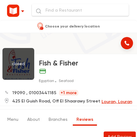
Choose your delivery location
Fish & Fisher
closed
Egyptian
Seafood
19090
,
01003441185
+1 more
425 El Guish Road, Off El Shaarawy Street
Louran, Louran
Menu
About
Branches
Reviews
Add Review