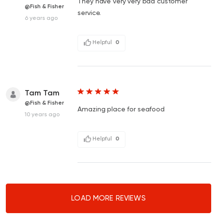
They have very very bad customer
@Fish & Fisher
service.
6 years ago
Helpful
0
Tam Tam
@Fish & Fisher
Amazing place for seafood
10 years ago
Helpful
0
LOAD MORE REVIEWS