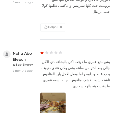
3 months ago
بروست جت كلها ستريبس و ماكسى طلبتها كولا
جتلى برتقال
Helpful
0
Noha Abo
Eleoun
بشع بشع عمري ما دوقت اكل بالبشاعه دي الاكل
@Bab Sharqy
جالي بعد امتر من ساعه ونص وكان عندي ضيوف
3 months ago
و جع غلط وبدلوه و لما وصل الاكل بارد المناقيش
ناشفه شبه الخشب مناقيش الجبنه بشعه عمري
ما دقت جبنه بالوحاشه دي