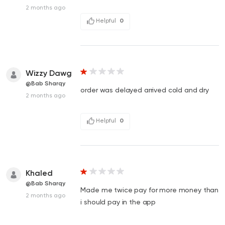
2 months ago
Helpful
0
Wizzy Dawg
@Bab Sharqy
order was delayed arrived cold and dry
2 months ago
Helpful
0
Khaled
@Bab Sharqy
Made me twice pay for more money than
2 months ago
i should pay in the app