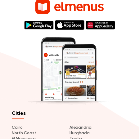
Cities
Cairo
Alexandria
North Coast
Hurghada
El Mansoura
Tanta