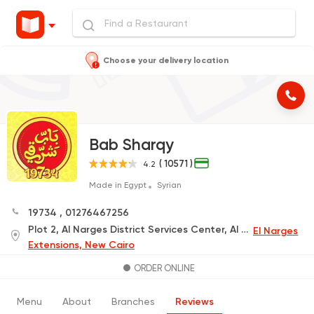
Choose your delivery location
Bab Sharqy
( 10571 )
4.2
Made in Egypt
Syrian
19734
,
01276467256
Plot 2, Al Narges District Services Center, Al Narges Promenade Project, next to Al Mustafa Mosque and Mobil Gas Station (Delivery Only)
El Narges
Extensions, New Cairo
ORDER ONLINE
Menu
About
Branches
Reviews