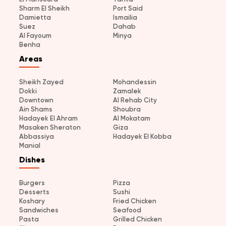
Sharm El Sheikh
Port Said
Damietta
Ismailia
Suez
Dahab
Al Fayoum
Minya
Benha
Areas
Sheikh Zayed
Mohandessin
Dokki
Zamalek
Downtown
Al Rehab City
Ain Shams
Shoubra
Hadayek El Ahram
Al Mokatam
Masaken Sheraton
Giza
Abbassiya
Hadayek El Kobba
Manial
Dishes
Burgers
Pizza
Desserts
Sushi
Koshary
Fried Chicken
Sandwiches
Seafood
Pasta
Grilled Chicken