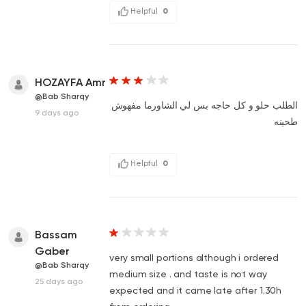
Helpful
0
HOZAYFA Amr
@Bab Sharqy
الطلب حلو و كل حاجه بس لي الشاورما مفهوش
9 days ago
طحينه
Helpful
0
Bassam
Gaber
very small portions although i ordered
@Bab Sharqy
medium size . and taste is not way
25 days ago
expected and it came late after 1.30h