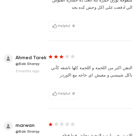
ملفوفه بورق حمزه ايه العك ده خساره الفلوس
الي ادفعت علي اكل وحش كده بجد
Helpful
0
Ahmed Tarek
@Bab Sharqy
الدهن اكتر من اللحمة و اللحمة كلها ناشفه كأني
3 months ago
باكل شيبسي و مفيش. اي حاجه مع الاوردر
Helpful
0
marwan
@Bab Sharqy
الاوردر جى بارد و الوجبة مجاش فيها قطع