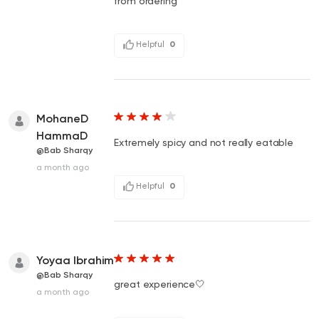
from ordering
Helpful
0
MohaneD
HammaD
Extremely spicy and not really eatable
@Bab Sharqy
a month ago
Helpful
0
Yoyaa Ibrahim
@Bab Sharqy
great experience🤍
a month ago