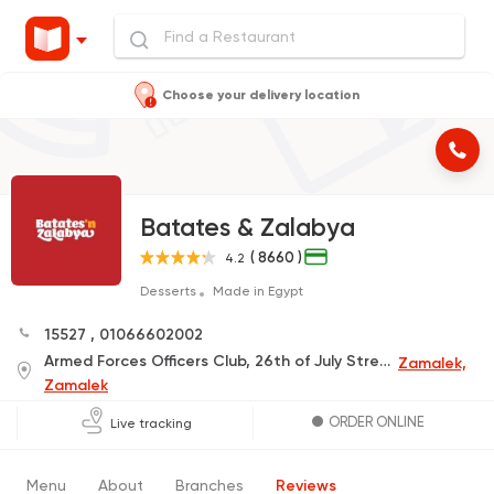
Choose your delivery location
Batates & Zalabya
( 8660 )
4.2
Desserts
Made in Egypt
15527
,
01066602002
Armed Forces Officers Club, 26th of July Street
Zamalek,
Zamalek
ORDER ONLINE
Live tracking
Menu
About
Branches
Reviews