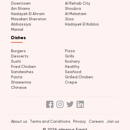
Downtown
Al Rehab City
Ain Shams
Shoubra
Hadayek El Ahram
Al Mokatam
Masaken Sheraton
Giza
Abbassiya
Hadayek El Kobba
Manial
Dishes
Burgers
Pizza
Desserts
Grills
Sushi
Koshary
Fried Chicken
Healthy
Sandwiches
Seafood
Pasta
Grilled Chicken
Shawerma
Crepe
Chinese
About us
Terms and Conditions
Privacy
Careers
Join us
© 2026 elmenus Egypt