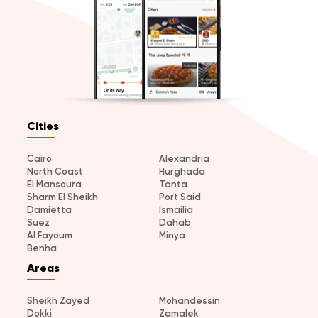
Cities
Cairo
Alexandria
North Coast
Hurghada
El Mansoura
Tanta
Sharm El Sheikh
Port Said
Damietta
Ismailia
Suez
Dahab
Al Fayoum
Minya
Benha
Areas
Sheikh Zayed
Mohandessin
Dokki
Zamalek