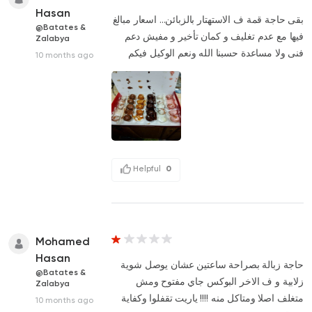
Hasan
بقى حاجة قمة ف الاستهتار بالزبائن... اسعار مبالغ
@Batates &
فيها مع عدم تغليف و كمان تأخير و مفيش دعم
Zalabya
فنى ولا مساعدة حسبنا الله ونعم الوكيل فيكم
10 months ago
Helpful
0
Mohamed
Hasan
حاجة زبالة بصراحة ساعتين عشان يوصل شوية
@Batates &
زلابية و ف الاخر البوكس جاي مفتوح ومش
Zalabya
متغلف اصلا ومتاكل منه !!!! ياريت تقفلوا وكفاية
10 months ago