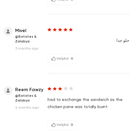
Mivel
@Batates &
حلو جدا
Zalabya
3 months ago
Helpful
0
Reem Fawzy
@Batates &
had to exchange the sandwich as the
Zalabya
chicken pane was totally burnt
4 months ago
Helpful
0