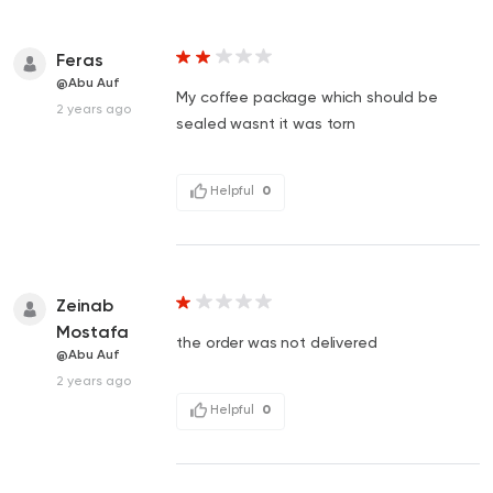
Feras
@Abu Auf
My coffee package which should be
2 years ago
sealed wasnt it was torn
Helpful
0
Zeinab
Mostafa
the order was not delivered
@Abu Auf
2 years ago
Helpful
0