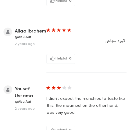
Helpful
0
Allaa Ibrahem
@Abu Auf
الاورد مجاش
2 years ago
Helpful
0
Yousef
Ussama
I didn't expect the munchies to taste like
@Abu Auf
this. the maamoul on the other hand,
2 years ago
was very good.
Helpful
0