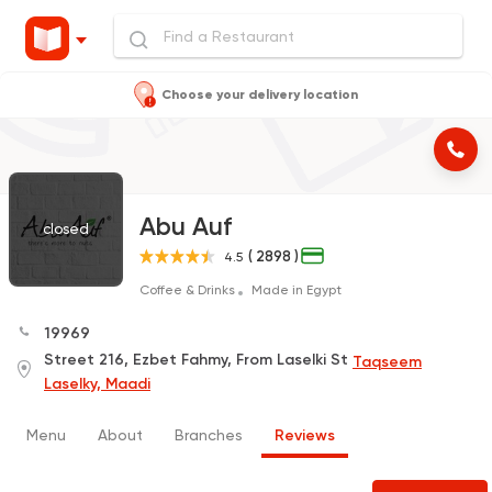
Choose your delivery location
Abu Auf
closed
( 2898 )
4.5
Coffee & Drinks
Made in Egypt
19969
Street 216, Ezbet Fahmy, From Laselki St
Taqseem
Laselky, Maadi
Menu
About
Branches
Reviews