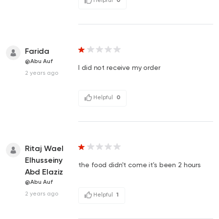
Farida
@Abu Auf
I did not receive my order
2 years ago
Helpful
0
Ritaj Wael
Elhusseiny
the food didn't come it's been 2 hours
Abd Elaziz
@Abu Auf
2 years ago
Helpful
1