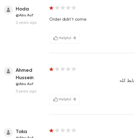
Hoda
@Abu Auf
Order didn’t come
2 years ago
Helpful
0
Ahmed
Hussein
بايظ كله
@Abu Auf
3 years ago
Helpful
0
Toka
@Abu Auf