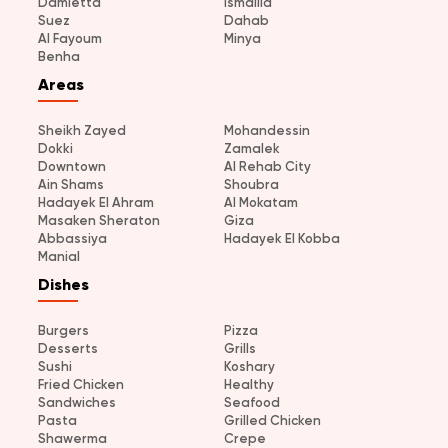
Damietta
Ismailia
Suez
Dahab
Al Fayoum
Minya
Benha
Areas
Sheikh Zayed
Mohandessin
Dokki
Zamalek
Downtown
Al Rehab City
Ain Shams
Shoubra
Hadayek El Ahram
Al Mokatam
Masaken Sheraton
Giza
Abbassiya
Hadayek El Kobba
Manial
Dishes
Burgers
Pizza
Desserts
Grills
Sushi
Koshary
Fried Chicken
Healthy
Sandwiches
Seafood
Pasta
Grilled Chicken
Shawerma
Crepe