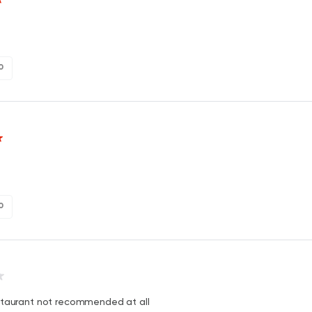
 ‎ ‎ ‎ ‎ ‎ ‎ ‎ ‎ ‎ ‎ ‎ ‎ ‎ ‎ ‎ ‎ ‎ ‎ ‎ ‎ ‎ ‎ ‎ ‎ ‎ ‎ ‎ ‎ ‎ ‎ ‎ ‎ ‎ ‎ ‎ ‎ ‎ ‎ ‎ ‎ ‎ ‎ ‎ ‎ ‎ ‎ ‎ ‎ ‎ ‎ ‎ ‎ ‎ ‎ ‎
0
0
staurant not recommended at all