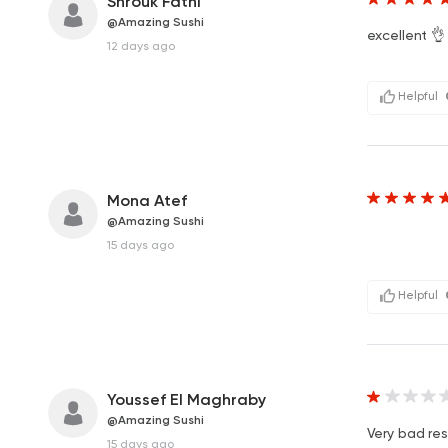
Shrouk Fathi
@Amazing Sushi
excellent 👌‎ ‎ ‎ ‎ ‎ ‎ ‎ ‎ ‎ ‎ ‎ ‎
12 days ago
Helpful
Mona Atef
@Amazing Sushi
15 days ago
Helpful
Youssef El Maghraby
@Amazing Sushi
Very bad re
15 days ago