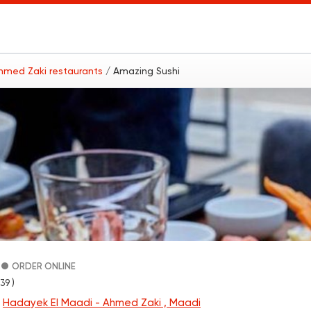
Ahmed Zaki restaurants
/ Amazing Sushi
ORDER ONLINE
939 )
i
Hadayek El Maadi - Ahmed Zaki , Maadi