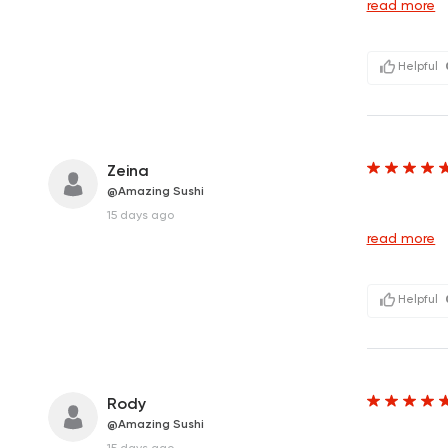
read more
Helpful
Zeina
@Amazing Sushi
&n
15 days ago
read more
Helpful
Rody
@Amazing Sushi
&n
15 days ago