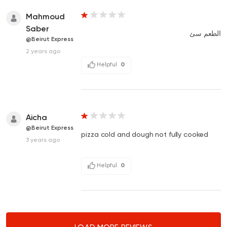
Mahmoud
Saber
الطعم سئ
@Beirut Express
2 years ago
Helpful
0
Aicha
@Beirut Express
pizza cold and dough not fully cooked
3 years ago
Helpful
0