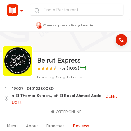
Choose your delivery location
Beirut Express
( 1095 )
4.4
Bakeries
Grill
Lebanese
19027
,
01012380080
4 El Themar Street., off El Batal Ahmed Abdel Aziz St. (Delivery Only)
Dokki,
Dokki
ORDER ONLINE
Menu
About
Branches
Reviews