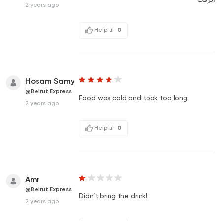
2 years ago
Helpful
0
Hosam Samy
@Beirut Express
Food was cold and took too long
2 years ago
Helpful
0
Amr
@Beirut Express
Didn’t bring the drink!
2 years ago