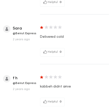
Helpful
0
Sara
@Beirut Express
Delivered cold
2 years ago
Helpful
0
f h
@Beirut Express
kabbeh didnt arrve
2 years ago
Helpful
0