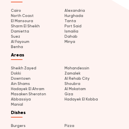
Cairo
Alexandria
North Coast
Hurghada
El Mansoura
Tanta
Sharm El Sheikh
Port Said
Damietta
Ismailia
Suez
Dahab
Al Fayoum
Minya
Benha
Areas
Sheikh Zayed
Mohandessin
Dokki
Zamalek
Downtown
Al Rehab City
Ain Shams
Shoubra
Hadayek El Ahram
Al Mokatam
Masaken Sheraton
Giza
Abbassiya
Hadayek El Kobba
Manial
Dishes
Burgers
Pizza