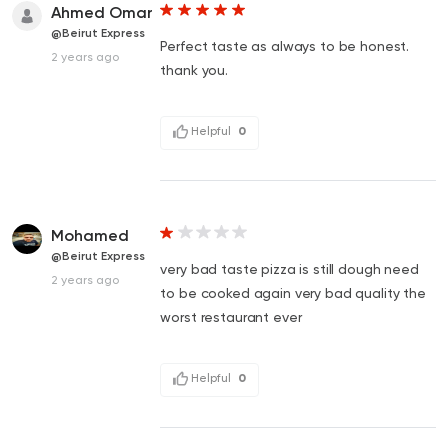
Ahmed Omar
@Beirut Express
Perfect taste as always to be honest.
2 years ago
thank you.
Helpful
0
Mohamed
@Beirut Express
very bad taste pizza is still dough need
2 years ago
to be cooked again very bad quality the
worst restaurant ever
Helpful
0