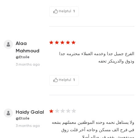
Helpful
1
Alaa
Mahmoud
الفرع جميل جدا وخدمه العملاء محترمه جدا
@Etoile
وذوق والدرينكز تحفه
3 months ago
Helpful
1
Haidy Galal
@Etoile
ولا يستاهل نحمه وحده الموظفين معملتهم بشعه
3 months ago
في فرح الف مسكن وحاجه آخر قلت زوق
ومينفعوش يقفو في صاله أصلا