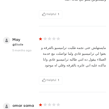
Helpful
1
May
@Etoile
مايستهلش حتى نجمه طلبت تراميسيو بالقرفه و
5 months ago
بعتوا لي تراميسيو عادي ولما تواصلت مع خدمة
العملاء بيقول ده انتي طالبه تراميسيو عادي وانا
ماكده عليه اني عايزه بالقرفه وقلي اه موجود
Helpful
1
omar sama