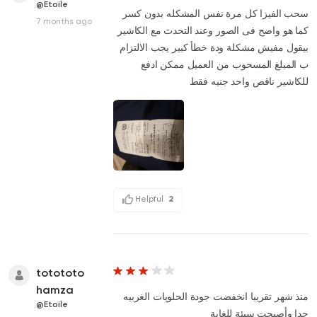
@Etoile
سحب الفيزا كل مرة نفس المشكله بدون كسر
7 months ago
كما هو واضح فى الصور وعند التحدث مع الكاشير
بيقول مفيش مشكلة ودة خطأ كبير يجب الالتزام
ب المبلغ المسحوب من العميل ممكن ادفع
للكاشير ناقص واحد جنيه فقط
Helpful
2
totototo
hamza
منذ شهر تقريبا انخفضت جودة الحلويات الغربيه
@Etoile
جدا وأصبحت سيئة للغاية