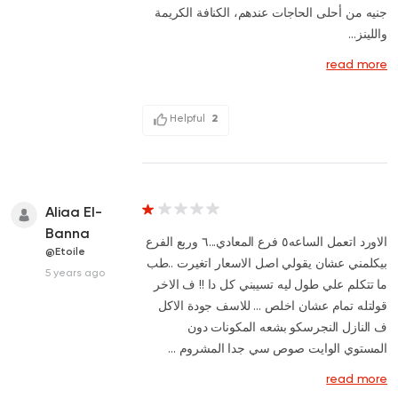
جنيه من أحلى الحاجات عندهم، الكنافة الكريمة
واللينز...
read more
Helpful
2
Aliaa El-
Banna
الاورد اتعمل الساعه٥ فرع المعادي...٦ وربع الفرع
@Etoile
بيكلمني عشان يقولي اصل الاسعار اتغيرت ..طب
5 years ago
ما تتكلم علي طول ليه تسيبني كل دا !! ف الاخر
قولتله تمام عشان اخلص ... للاسف جودة الاكل
ف النازل النجرسكو بشعه المكونات دون
المستوي الوايت صوص سي جدا المشروم ...
read more