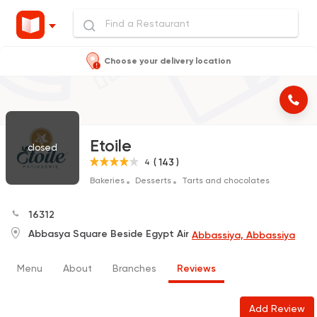
Choose your delivery location
Etoile
closed
( 143 )
4
Bakeries
Desserts
Tarts and chocolates
16312
Abbasya Square Beside Egypt Air
Abbassiya, Abbassiya
Menu
About
Branches
Reviews
Add Review