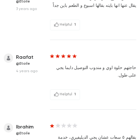
@Etoile
يقال عنها انها بايته بقالها اسبوع و الطعم باين جداً
3 years ago
Helpful
1
Raafat
@Etoile
حاجتهم حلوة اوي و مندوب التوصيل دايما يجي
4 years ago
على طول.
Helpful
1
Ibrahim
@Etoile
بقالهم ٥ سعات عشان يجي الديليفيري، خدمة