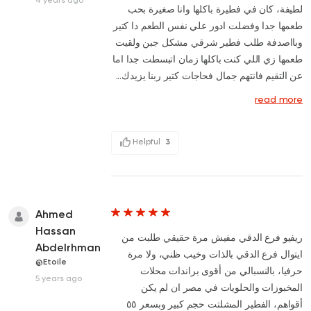
4 years ago
لطيفة، كان في فطيرة باكلها وانا صغيرة بحب
طعمها جدا وفضلت ادور علي نفس الطعم دا كتير
وبااصدفة طلب فطير شرقي مشكل جبن ولقيت
طعمها زي اللي كنت باكلها زمان اتبسطت جدا اما
عن التقيم فانتهم جمال فحاجات كتير ربنا يزيدك...
read more
Helpful
3
Ahmed
Hassan
ريفيو فرع الدقي مفيش مرة حقيقي طلبت من
Abdelrhman
ايتوال فرع الدقي بالذات وخيب ظني، ولا مرة
@Etoile
حرفيا، بالنسبالي من أقوى براندات محلات
5 years ago
المخبوزات والحلويات في مصر ان لم يكن
أقواهم، الفطير المشلتت حجم كبير وبسعر ٥٥