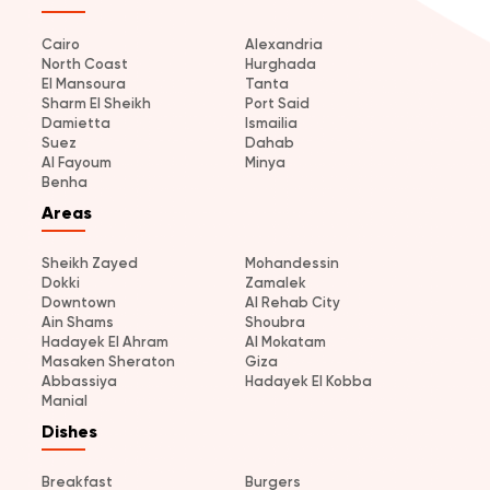
Cairo
Alexandria
North Coast
Hurghada
El Mansoura
Tanta
Sharm El Sheikh
Port Said
Damietta
Ismailia
Suez
Dahab
Al Fayoum
Minya
Benha
Areas
Sheikh Zayed
Mohandessin
Dokki
Zamalek
Downtown
Al Rehab City
Ain Shams
Shoubra
Hadayek El Ahram
Al Mokatam
Masaken Sheraton
Giza
Abbassiya
Hadayek El Kobba
Manial
Dishes
Breakfast
Burgers