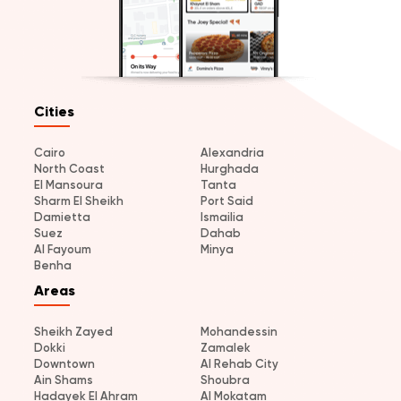
Cities
Cairo
Alexandria
North Coast
Hurghada
El Mansoura
Tanta
Sharm El Sheikh
Port Said
Damietta
Ismailia
Suez
Dahab
Al Fayoum
Minya
Benha
Areas
Sheikh Zayed
Mohandessin
Dokki
Zamalek
Downtown
Al Rehab City
Ain Shams
Shoubra
Hadayek El Ahram
Al Mokatam