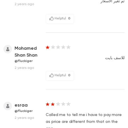
تم تغير الاسعار
2 years ago
Helpful
0
Mohamed
Shan Shan
للاسف بايت
@Fluckiger
2 years ago
Helpful
0
esraa
@Fluckiger
Called me to tell me i have to pay more
2 years ago
as price are different from that on the