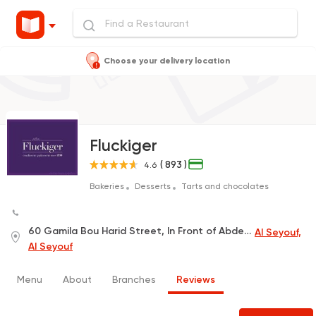
Choose your delivery location
Fluckiger
( 893 )
4.6
Bakeries
Desserts
Tarts and chocolates
60 Gamila Bou Harid Street, In Front of Abdel Wahhab Village
Al Seyouf,
Al Seyouf
Menu
About
Branches
Reviews