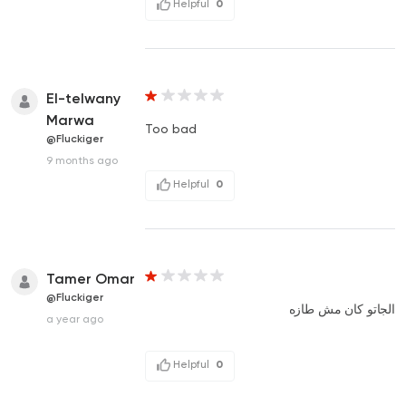
Helpful
0
El-telwany
Marwa
Too bad
@Fluckiger
9 months ago
Helpful
0
Tamer Omar
@Fluckiger
الجاتو كان مش طازه
a year ago
Helpful
0