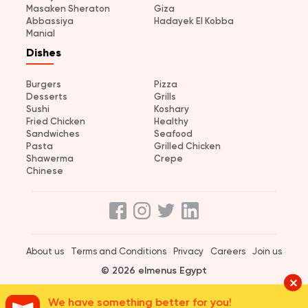
Masaken Sheraton
Giza
Abbassiya
Hadayek El Kobba
Manial
Dishes
Burgers
Pizza
Desserts
Grills
Sushi
Koshary
Fried Chicken
Healthy
Sandwiches
Seafood
Pasta
Grilled Chicken
Shawerma
Crepe
Chinese
About us
Terms and Conditions
Privacy
Careers
Join us
© 2026 elmenus Egypt
We have something better for you!