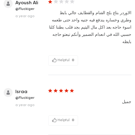
Ayoush Ali
@Fluckiger
الاوردر بتاع بلح الشام والقطايف جالي بايظ
a year ago
وطري وخساره يندفع فيه جنيه واحد حتى طعمه
اسوء حاجه بعد اكل مال اليتيم بجد قلب بطننا كلنا
حسبي الله في انعدام الضمير وأنكم تبعتو حاجه
بايظه
Helpful
0
Israa
@Fluckiger
جميل
a year ago
Helpful
0