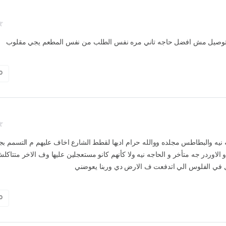
التوصيل مش افضل حاجه تاني مره نفس الطلب من نفس المطعم يجي مقلوب
0
 نيه والبطاطس مجلده ووالله حرام اديها لقطط الشارع اخاف عليهم م التسمم بجد
الاوردر جه متأخر و الحاجه نيه ولا كأنهم كانو مستعجلين عليها وف الاخر متتاك
ل في الفلوس الي اتدفعت ف الارض دي وربنا يعوضني
0