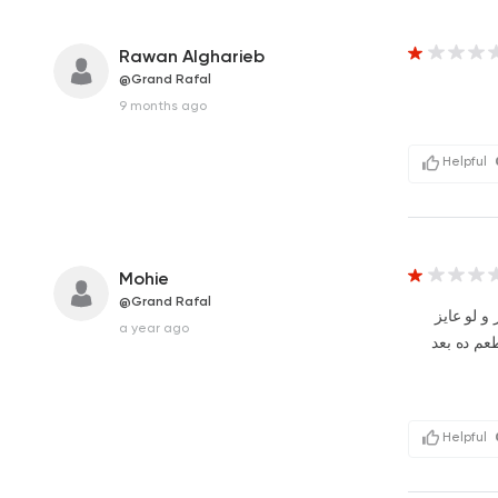
Rawan Algharieb
@Grand Rafal
9 months ago
Helpful
Mohie
@Grand Rafal
و لو عايز
a year ago
عم ده بعد
Helpful