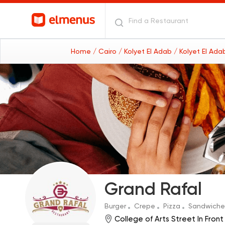
Home
/ Cairo
/ Kolyet El Adab
/ Kolyet El Ad
Grand Rafal
Burger
Crepe
Pizza
Sandwiche
College of Arts Street In Fron