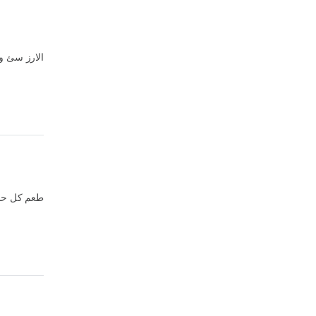
الارز سئ و
طعم كل حا