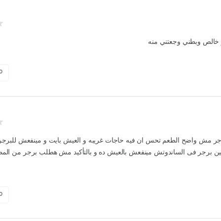
خالص وبطني وجعتني منه
0
ت ٢ برجر مش واضح الطعم تحس ان فيه حاجات غريبه و العيش بايت و مينفعش للبرجر 
ن برجر فى الساندوتش مينفعش بالعيش ده و بالتأكيد مش هطلب برجر من المط
0