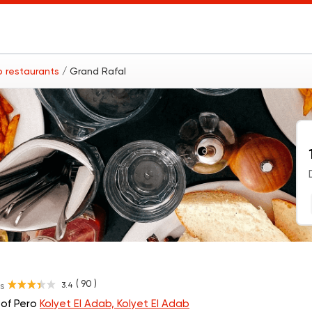
ab restaurants
/ Grand Rafal
( 90 )
3.4
s
t of Pero
Kolyet El Adab, Kolyet El Adab