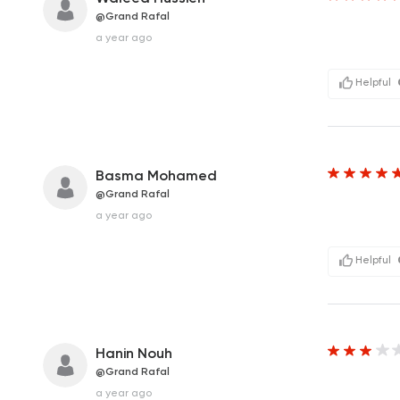
@Grand Rafal
a year ago
Helpful
Basma Mohamed
@Grand Rafal
a year ago
Helpful
Hanin Nouh
@Grand Rafal
a year ago