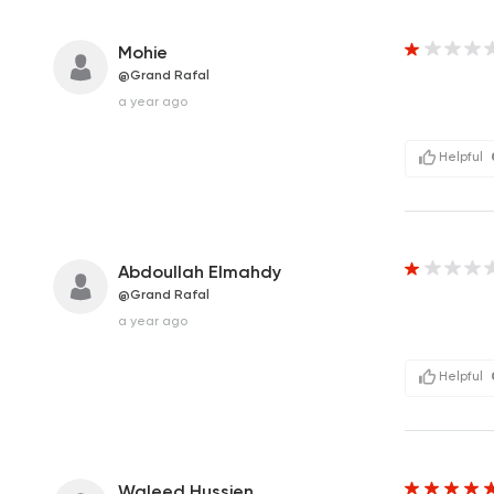
Mohie
@Grand Rafal
a year ago
Helpful
Abdoullah Elmahdy
@Grand Rafal
a year ago
Helpful
Waleed Hussien