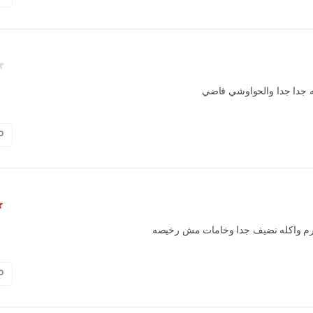
له جدا جدا والحواوشي فاضي
0
م واكله نضيف جدا وخامات مش رخيصه
0