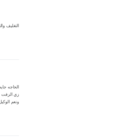
التغليف و
الحاجه جايه
زي الزفت و 
ونعم الوكي