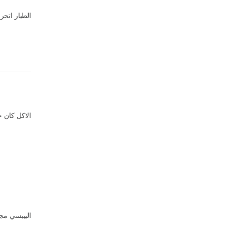
الطيار اتح
الاكل كان ج
البيبسي مج