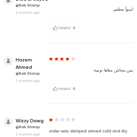
@Bab Sharqy
اسوأ مطعم
2 months ago
Helpful
0
Hazem
Ahmed
بس مجاش معاها تومية
@Bab Sharqy
2 months ago
Helpful
0
Wizzy Dawg
@Bab Sharqy
order was delayed arrived cold and dry
2 months ago