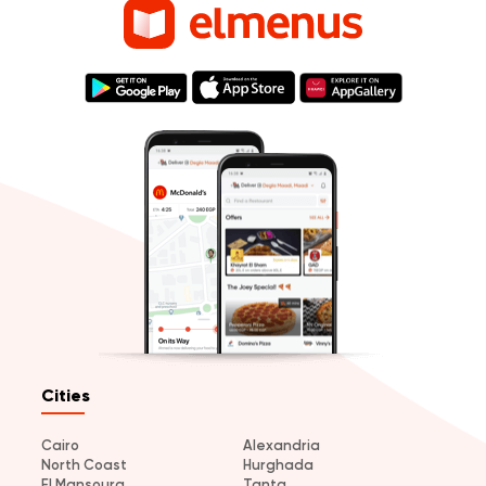
Cities
Cairo
Alexandria
North Coast
Hurghada
El Mansoura
Tanta