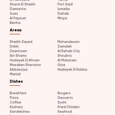
Sharm El Sheikh
Port Said
Damietta
Ismailia
Suez
Dahab
Al Fayoum
Minya
Benha
Areas
Sheikh Zayed
Mohandessin
Dokki
Zamalek
Downtown
Al Rehab City
Ain Shams
Shoubra
Hadayek El Ahram
Al Mokatam
Masaken Sheraton
Giza
Abbassiya
Hadayek El Kobba
Manial
Dishes
Breakfast
Burgers
Pizza
Desserts
Coffee
Sushi
Koshary
Fried Chicken
Sandwiches
Seafood