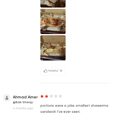
Helpful
0
Ahmad Amer
@Bab Sharqy
portions were a joke. smallest shawerma
4 months ago
sandwich I've ever seen.