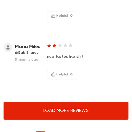
Helpful
0
Maria Miles
@Bab Sharqy
rice tastes like shit
5 months ago
Helpful
0
LOAD MORE REVIEWS