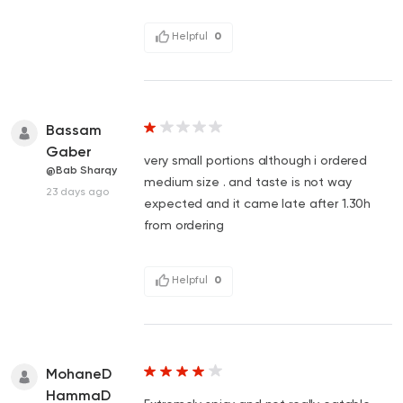
Helpful
0
Bassam
Gaber
very small portions although i ordered
@Bab Sharqy
medium size . and taste is not way
23 days ago
expected and it came late after 1.30h
from ordering
Helpful
0
MohaneD
HammaD