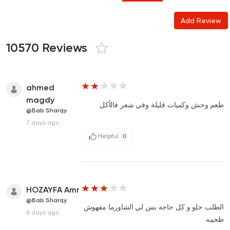
Add Review
10570 Reviews
ahmed
magdy
طعم وحش وكميات قليلة وفي شعر فالأكل
@Bab Sharqy
7 days ago
Helpful
0
HOZAYFA Amr
@Bab Sharqy
الطلب حلو و كل حاجه بس لي الشاورما مفهوش
8 days ago
طحينه