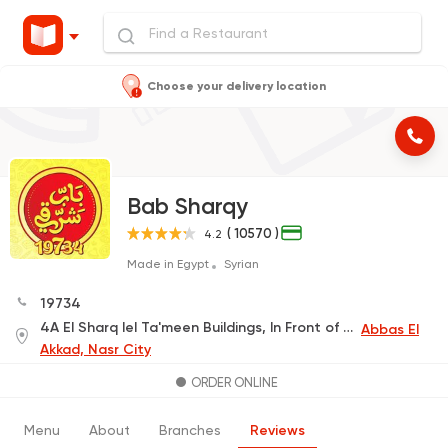
Choose your delivery location
Bab Sharqy
( 10570 )
4.2
Made in Egypt
Syrian
19734
4A El Sharq lel Ta'meen Buildings, In Front of The International Park Main Gate
Abbas El
Akkad, Nasr City
ORDER ONLINE
Menu
About
Branches
Reviews