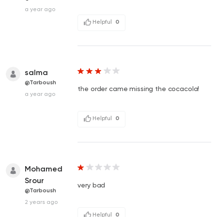
a year ago
Helpful
0
salma
@Tarboush
the order came missing the cocacola!
a year ago
Helpful
0
Mohamed
Srour
very bad
@Tarboush
2 years ago
Helpful
0