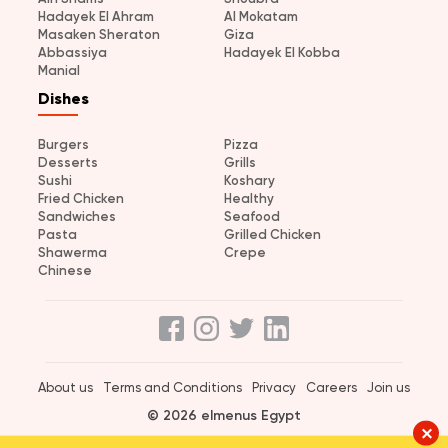
Hadayek El Ahram
Al Mokatam
Masaken Sheraton
Giza
Abbassiya
Hadayek El Kobba
Manial
Dishes
Burgers
Pizza
Desserts
Grills
Sushi
Koshary
Fried Chicken
Healthy
Sandwiches
Seafood
Pasta
Grilled Chicken
Shawerma
Crepe
Chinese
About us
Terms and Conditions
Privacy
Careers
Join us
© 2026 elmenus Egypt