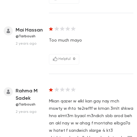
Mai Hassan
@Tarboush
Too much mayo
2 years ago
Helpful
0
Rahma M
Sadek
Mkan qazer w elkl kan gay nay mch
@Tarboush
mswty w rhto te2refff w kman 3mlt shkwa
2 years ago
hna elmt3m byaol m3ndich sbb arod beh
an akl nay w w ahag f montaha elbga7a
w hatet f sandwich xlarge 4 kt3