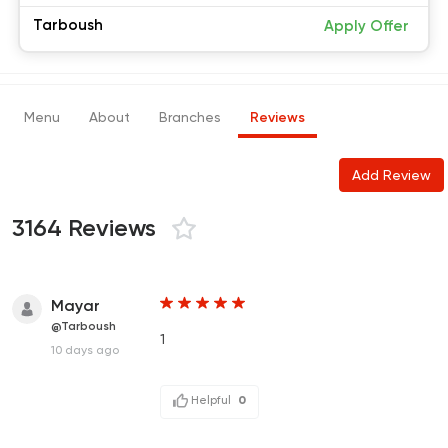
Tarboush
Apply Offer
Menu
About
Branches
Reviews
Add Review
3164 Reviews
Mayar
@Tarboush
1
10 days ago
Helpful
0