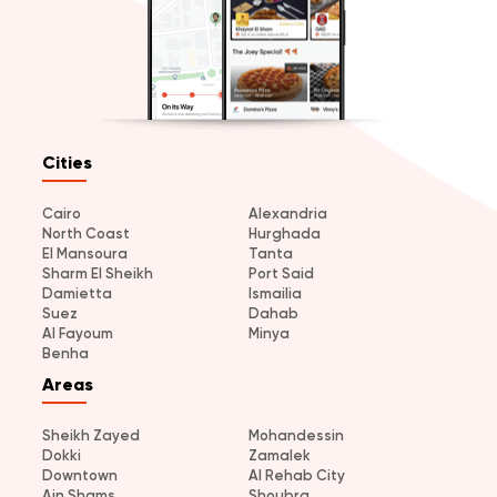
Cities
Cairo
Alexandria
North Coast
Hurghada
El Mansoura
Tanta
Sharm El Sheikh
Port Said
Damietta
Ismailia
Suez
Dahab
Al Fayoum
Minya
Benha
Areas
Sheikh Zayed
Mohandessin
Dokki
Zamalek
Downtown
Al Rehab City
Ain Shams
Shoubra