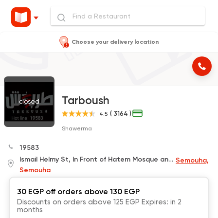
Choose your delivery location
Tarboush
closed
( 3164 )
4.5
Shawerma
19583
Ismail Helmy St, In Front of Hatem Mosque and Next to Bedouin Coffee
Semouha,
Semouha
30 EGP off orders above 130 EGP
Discounts on orders above 125 EGP Expires: in 2
months