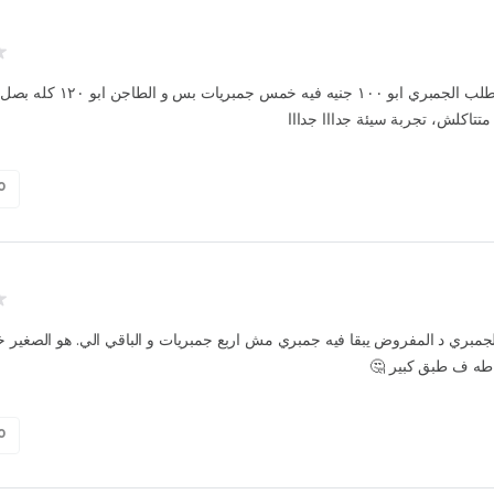
سئ جدا ، طلب الجمبري ابو ١٠٠ جنيه فيه خمس 
متتاكلش، تجربة سيئة جدااا جدااا
0
جمبري د المفروض يبقا فيه جمبري مش اربع جمبريات و الباقي الي. هو الصغير 
 حاطه ف طبق كبير
0