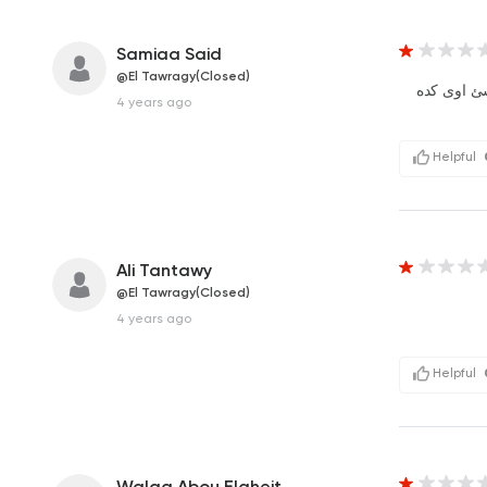
Samiaa Said
@El Tawragy(Closed)
ئ اوى كده
4 years ago
Helpful
Ali Tantawy
@El Tawragy(Closed)
4 years ago
Helpful
Walaa Abou Elgheit