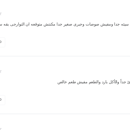
يئه جدا ومفيش صوصات وجبرى صغير جدا مكنتش متوقعه ان التوارجى بقه س
0
 جداً والأكل بارد والطعم مفيش طعم خالص
0