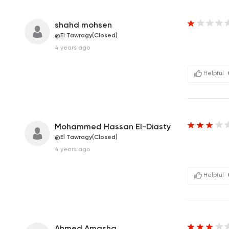
shahd mohsen
@El Tawragy(Closed)
4 years ago
Helpful
Mohammed Hassan El-Diasty
@El Tawragy(Closed)
4 years ago
Helpful
Ahmed Amasha