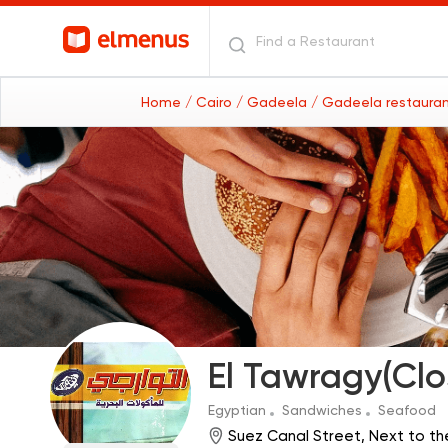
Home
/ Cairo
/ Gadeela
/ Gadeela restaura
El Tawragy(Clo
Egyptian
Sandwiches
Seafood
Suez Canal Street, Next to th