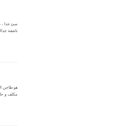
ناشفة جداا 
هو طاجن ال
مكلف و 🤔