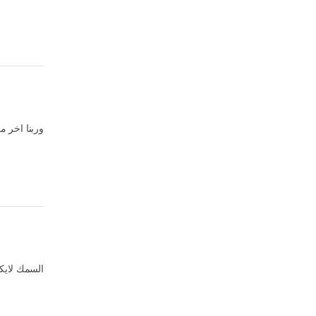
وربنا اخر 
السمك لايكفي ف