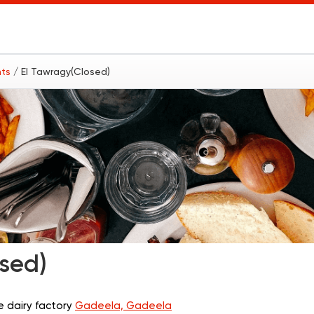
nts
/ El Tawragy(Closed)
sed)
e dairy factory
Gadeela, Gadeela