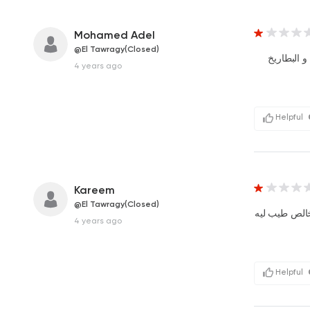
Mohamed Adel
@El Tawragy(Closed)
جمبريات بس و الطاجن ابو ١٢٠ كله بصل و البطاريخ
4 years ago
Helpful
Kareem
@El Tawragy(Closed)
خالص طيب ليه
4 years ago
Helpful