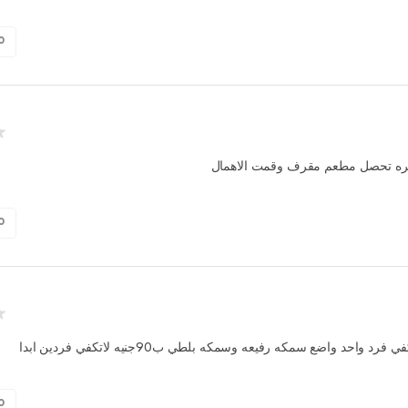
0
مره تحصل مطعم مقرف وقمت الاهمال
0
رد واحد واضع سمكه رفيعه وسمكه بلطي ب90جنيه لاتكفي فردين ابدا
0