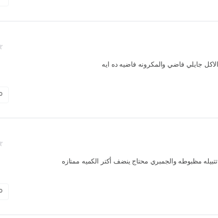
اكل جايلي فاضي والمكرونه فاضيه ده ايه
0
تتبيله مظبوطه والجمبري محتاج ينضف أكتر الكميه ممتازه
0